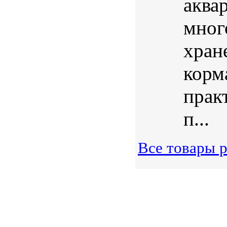
аква
мног
хран
корма
прак
п...
Все товары 