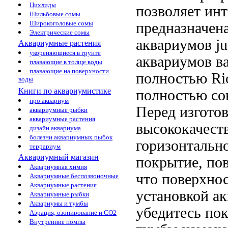
Цихлиды
позволяет инт
Шильбовые сомы
Широкоголовые сомы
предназначен
Электрические сомы
аквариумов j
Аквариумные растения
укореняющиеся в грунте
аквариумов
в
плавающие в толще воды
плавающие на поверхности
полностью
Ri
воды
Книги по аквариумистике
полностью со
про аквариум
Перед
изготов
аквариумные рыбки
аквариумные растения
высококачест
дизайн аквариума
болезни аквариумных рыбок
горизонтальн
террариум
Аквариумный магазин
покрытие,
по
Аквариумная химия
что поверхно
Аквариумные беспозвоночные
Аквариумные растения
установкой а
Аквариумные рыбки
Аквариумы и тумбы
убедитесь
пок
Аэрация, озонирование и CO2
Внутренние помпы