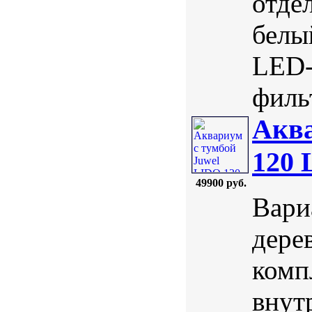
отде
белы
LED-
фильт
Аква
120 
49900 руб.
Вари
дерев
комп
внут