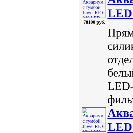
LED 
78100 руб.
Прям
сили
отде
белы
LED-
фильт
Аква
LED