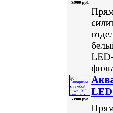
53900 руб.
Прям
сили
отде
белы
LED-
фильт
Аква
LED 
53900 руб.
Прям