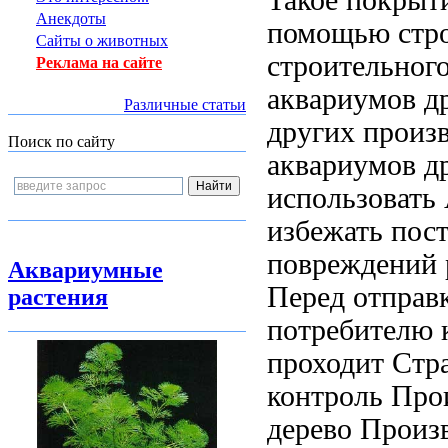
Анекдоты
помощью стро
Сайты о животных
строительног
Реклама на сайте
аквариумов д
Различные статьи
других произ
Поиск по сайту
аквариумов д
использовать
избежать
пост
повреждений
Аквариумные
Перед отправ
растения
потребителю
проходит
Стр
контроль
Прои
дерево Произв