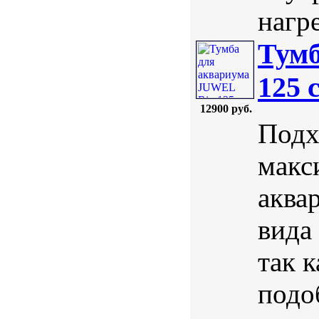
нагре
Тумб
125 
12900 руб.
Подх
макс
аква
вида
так 
подо