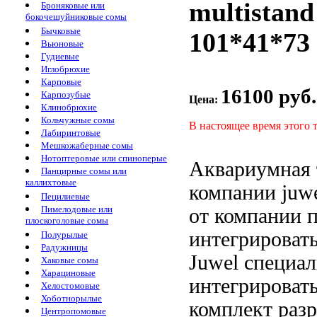
multistan
Броняковые или
бокочешуйниковые сомы
Бычковые
101*41*73
Вьюновые
Гудиевые
Иглобрюхие
Карповые
16100 руб.
Карпозубые
Цена:
Клинобрюхие
Кольчужные сомы
В настоящее время этого 
Лабиринтовые
Мешкожаберные сомы
Нотоптеровые или спиноперые
Аквариумная 
Панцирные сомы или
каллихтовые
компании juw
Пецилиевые
Пимелодовые или
от компании
плоскоголовые сомы
интегрироват
Полурылые
Радужницы
Juwel специа
Хаковые сомы
Харациновые
интегрироват
Хелостомовые
Хоботнорылые
комплект
разр
Центропомовые