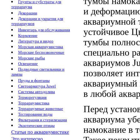
тумбы
намока
Грунты и субстраты для
террариума
и деформаци
Декорации
Декорации и укрытия для
аквариумной
террариумов
устойчивое
Цв
Инвентарь для обслуживания
Кормление
тумбы полно
Литература и видео
Морская аквариумистика
специально р
Морские беспозвоночные
Морские рыбы
аквариумов
Ju
Освещение
Подводные светильники и
позволяет ин
лампы
Пруды и фонтаны
аквариумный
Светоарматура Juwel
в любой
аква
Системы автодолива
Терморегуляция
Террариумистика
Перед устано
Террариумные животные
Тестирование воды
аквариума уб
Фильтрация и стерилизация
Экзотические птицы
намокание
в 
Статьи по аквариумистике
Такое покрыт
Это интересно...