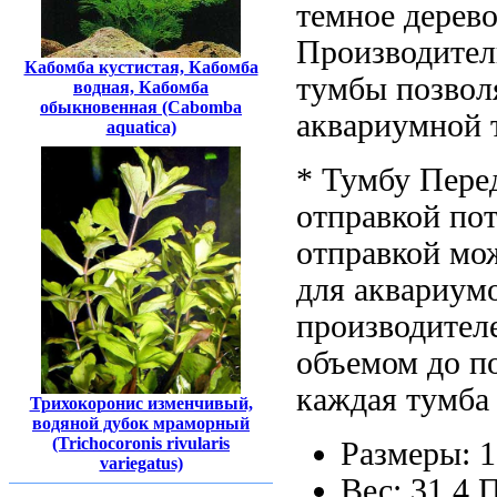
темное дерев
Производител
Кабомба кустистая, Кабомба
тумбы позвол
водная, Кабомба
обыкновенная (Cabomba
аквариумной
aquatica)
* Тумбу
Пере
отправкой по
отправкой
мож
для аквариум
производител
объемом до
п
каждая тумба
Трихокоронис изменчивый,
водяной дубок мраморный
(Trichocoronis rivularis
Размеры: 
variegatus)
Вес: 31,4
П