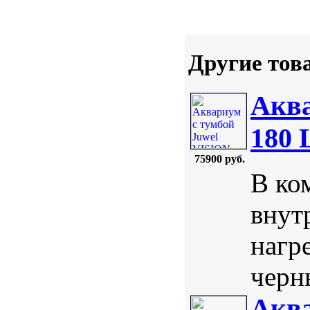
Другие тов
Аква
180
75900 руб.
В ко
внут
нагр
черны
Аква