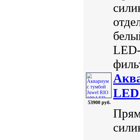
сили
отде
белы
LED-
фильт
Аква
LED
53900 руб.
Прям
сили