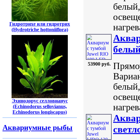
белый,
освеще
Гидротрихе или гидротрих
нагрев
(Hydrotriche hottoniiflora)
Аквар
белы
Прямоу
53900 руб.
Вариан
белый,
освеще
Эхинодорус селловианус
нагрев
(Echinodorus sellovianus,
Echinodorus longiscapus)
Аквар
Аквариумные рыбы
светл