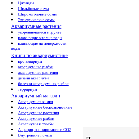
Цихлиды
Шильбовые сомы
Широкоголовые сомы
Электрические сомы
Аквариумные растения
укореняющиеся в грунте
плавающие в толще воды
плавающие на поверхности
воды
Книги по аквариумистике
про аквариум
аквариумные рыбки
аквариумные растения
дизайн аквариума
болезни аквариумных рыбок
террариум
Аквариумный магазин
Аквариумная химия
Аквариумные беспозвоночные
Аквариумные растения
Аквариумные рыбки
Аквариумы и тумбы
Аэрация, озонирование и CO2
Внутренние помпы