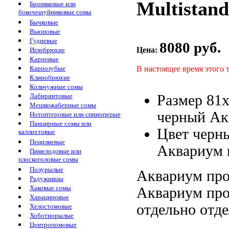
Multistand
Броняковые или
бокочешуйниковые сомы
Бычковые
Вьюновые
Гудиевые
8080 руб.
Цена:
Иглобрюхие
Карповые
В настоящее время этого 
Карпозубые
Клинобрюхие
Кольчужные сомы
Размер 81
Лабиринтовые
Мешкожаберные сомы
черный Ак
Нотоптеровые или спиноперые
Панцирные сомы или
Цвет черн
каллихтовые
Пецилиевые
Аквариум 
Пимелодовые или
плоскоголовые сомы
Полурылые
Аквариум про
Радужницы
Хаковые сомы
Аквариум про
Харациновые
отдельно
отде
Хелостомовые
Хоботнорылые
Центропомовые