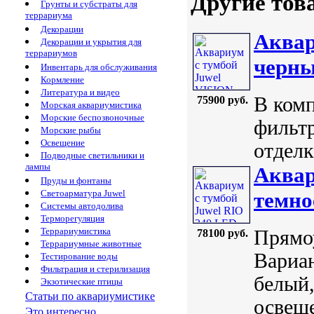
Другие тов
Грунты и субстраты для
террариума
Декорации
Аквар
Декорации и укрытия для
террариумов
черн
Инвентарь для обслуживания
Кормление
Литература и видео
В комп
75900 руб.
Морская аквариумистика
Морские беспозвоночные
фильтр
Морские рыбы
Освещение
отделк
Подводные светильники и
лампы
Аквар
Пруды и фонтаны
Светоарматура Juwel
темно
Системы автодолива
Терморегуляция
Террариумистика
Прямоу
78100 руб.
Террариумные животные
Вариан
Тестирование воды
Фильтрация и стерилизация
белый,
Экзотические птицы
Статьи по аквариумистике
освеще
Это интересно...