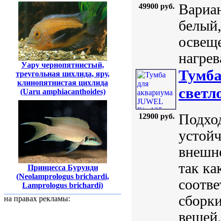
Вариан
49900 руб.
белый,
освеще
нагрев
Уару чернопятнистый,
Тумба
треугольная цихлида, яру,
клинопятнистая цихлида
светл
(Uaru amphiacanthoides)
Подхо
12900 руб.
устойч
внешне
так ка
Принцесса Бурунди
(Neolamprologus brichardi,
соотве
Lamprologus brichardi)
сборки
на правах рекламы:
вещей,