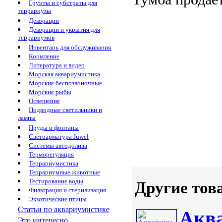
Грунты и субстраты для
террариума
Декорации
Декорации и укрытия для
террариумов
Инвентарь для обслуживания
Кормление
Литература и видео
Морская аквариумистика
Морские беспозвоночные
Морские рыбы
Освещение
Подводные светильники и
лампы
Пруды и фонтаны
Светоарматура Juwel
Системы автодолива
Терморегуляция
Террариумистика
Террариумные животные
Тестирование воды
Другие тов
Фильтрация и стерилизация
Экзотические птицы
Статьи по аквариумистике
Аква
Это интересно...