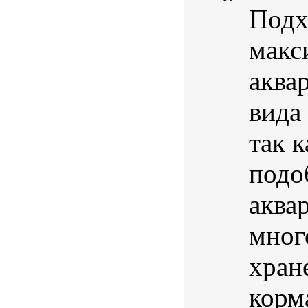
Подх
макс
аква
вида
так 
подо
аква
мног
хран
корма