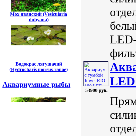
отде
Мох яванский (Vesicularia
dubyana)
белы
LED-
фильт
Аква
Водокрас лягушачий
(Hydrocharis morsus-ranae)
LED
Аквариумные рыбы
53900 руб.
Прям
сили
отде