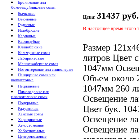
Броняковые или
бокочешуйниковые сомы
31437 руб.
Бычковые
Цена:
Вьюновые
Гудиевые
В настоящее время этого 
Иглобрюхие
Карповые
Карпозубые
Размер 121х4
Клинобрюхие
Кольчужные сомы
литров Цвет
с
Лабиринтовые
Мешкожаберные сомы
1047мм Осве
Нотоптеровые или спиноперые
Панцирные сомы или
Объем около
каллихтовые
1047мм
260 л
Пецилиевые
Пимелодовые или
Освещение л
плоскоголовые сомы
Полурылые
Цвет бук.
104
Радужницы
Хаковые сомы
Освещение л
Харациновые
Хелостомовые
Освещение л
Хоботнорылые
Центропомовые