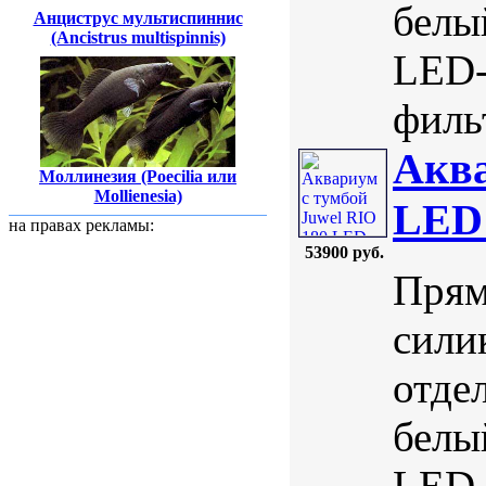
белы
Анциструс мультиспиннис
(Ancistrus multispinnis)
LED-
фильт
Аква
Моллинезия (Poecilia или
Mollienesia)
LED 
на правах рекламы:
53900 руб.
Прям
сили
отде
белы
LED-