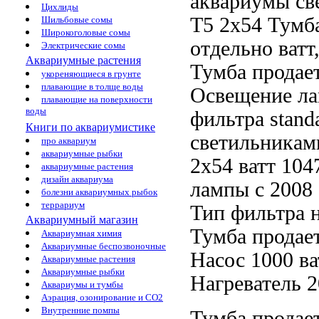
аквариумы св
Цихлиды
T5 2х54
Тумба
Шильбовые сомы
Широкоголовые сомы
отдельно
ватт
Электрические сомы
Аквариумные растения
Тумба продае
укореняющиеся в грунте
плавающие в толще воды
Освещение л
плавающие на поверхности
воды
фильтра standa
Книги по аквариумистике
светильникам
про аквариум
аквариумные рыбки
2х54 ватт 10
аквариумные растения
дизайн аквариума
лампы
с 2008
болезни аквариумных рыбок
террариум
Тип фильтра
Аквариумный магазин
Тумба продае
Аквариумная химия
Аквариумные беспозвоночные
Насос 1000
ва
Аквариумные растения
Аквариумные рыбки
Нагреватель 
Аквариумы и тумбы
Аэрация, озонирование и CO2
Внутренние помпы
Тумба продае