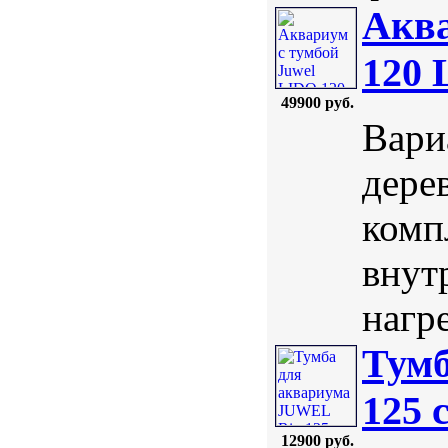
Аква
120 
49900 руб.
Вари
дерев
комп
внут
нагре
Тумб
125 
12900 руб.