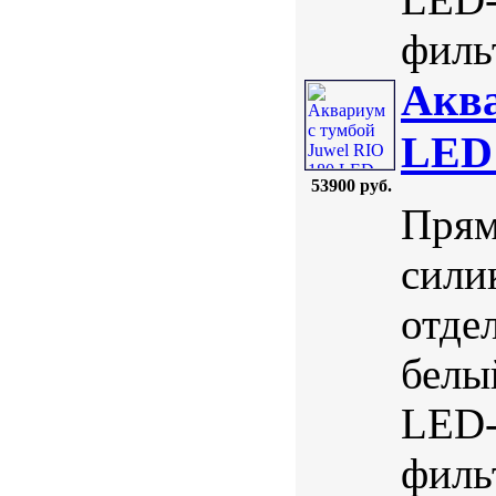
фильт
Аква
LED
53900 руб.
Прям
сили
отде
белы
LED-
фильт