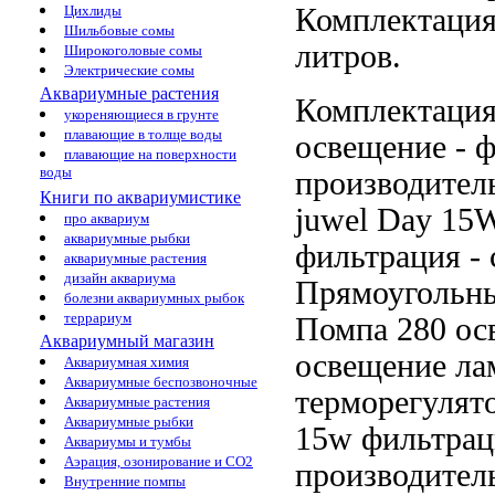
Комплектация
Цихлиды
Шильбовые сомы
литров.
Широкоголовые сомы
Электрические сомы
Аквариумные растения
Комплектаци
укореняющиеся в грунте
плавающие в толще воды
освещение -
ф
плавающие на поверхности
воды
производител
Книги по аквариумистике
juwel
Day 15
про аквариум
аквариумные рыбки
фильтрация -
аквариумные растения
дизайн аквариума
Прямоугольны
болезни аквариумных рыбок
террариум
Помпа 280
ос
Аквариумный магазин
освещение ла
Аквариумная химия
Аквариумные беспозвоночные
терморегулят
Аквариумные растения
Аквариумные рыбки
15w фильтрац
Аквариумы и тумбы
Аэрация, озонирование и CO2
производител
Внутренние помпы