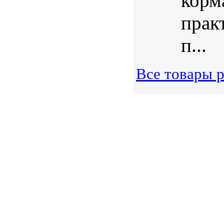
корма
прак
п...
Все товары 