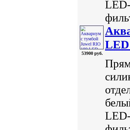
LED-
фильт
Аква
LED
53900 руб.
Прям
сили
отде
белы
LED-
фильт