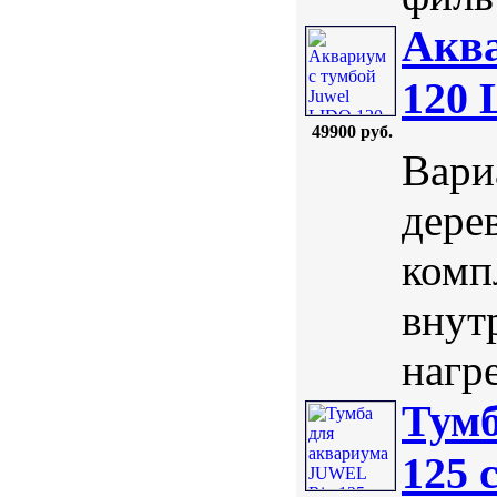
Аква
120 
49900 руб.
Вари
дерев
комп
внут
нагре
Тумб
125 