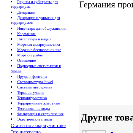
Грунты и субстраты для
Германия
про
террариума
Декорации
Декорации и укрытия для
террариумов
Инвентарь для обслуживания
Кормление
Литература и видео
Морская аквариумистика
Морские беспозвоночные
Морские рыбы
Освещение
Подводные светильники и
лампы
Пруды и фонтаны
Светоарматура Juwel
Системы автодолива
Терморегуляция
Террариумистика
Террариумные животные
Тестирование воды
Фильтрация и стерилизация
Другие тов
Экзотические птицы
Статьи по аквариумистике
Это интересно...