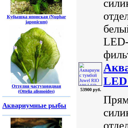
сили
отде
Кубышка японская (Nuphar
japonicum)
белы
LED-
фильт
Аква
LED
Оттелия частуховидная
53900 руб.
(Ottelia alismoides)
Прям
Аквариумные рыбы
сили
отде