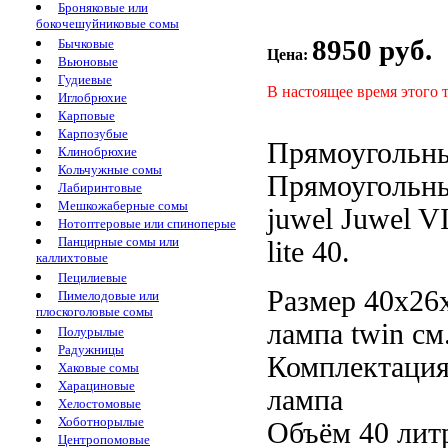
Броняковые или
бокочешуйниковые сомы
8950 руб.
Бычковые
Цена:
Вьюновые
Гудиевые
В настоящее время этого 
Иглобрюхие
Карповые
Карпозубые
Прямоугольн
Клинобрюхие
Кольчужные сомы
Прямоугольн
Лабиринтовые
Мешкожаберные сомы
juwel
Juwel V
Нотоптеровые или спиноперые
Панцирные сомы или
lite
40.
каллихтовые
Пецилиевые
Размер 40х26
Пимелодовые или
плоскоголовые сомы
лампа twin
см
Полурылые
Радужницы
Комплектация
Хаковые сомы
Харациновые
лампа
Хелостомовые
Хоботнорылые
Объём 40
лит
Центропомовые