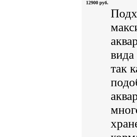
12900 руб.
Подх
макс
аква
вида
так 
подо
аква
мног
хран