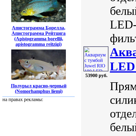
белы
LED-
Апистограмма Борелла,
Апистограмма Рейтцига
фильт
(Apistogramma borellii,
аpistogramma reitzigi)
Аква
LED 
53900 руб.
Прям
Полурыл красно-черный
(Nomorhamphus liemi)
сили
на правах рекламы:
отде
белы