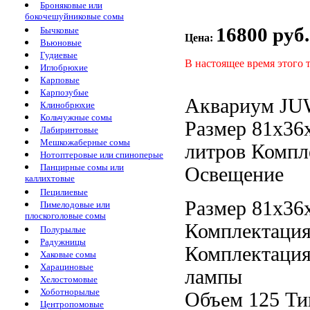
Броняковые или
бокочешуйниковые сомы
16800 руб.
Бычковые
Цена:
Вьюновые
Гудиевые
В настоящее время этого 
Иглобрюхие
Карповые
Карпозубые
Аквариум J
Клинобрюхие
Кольчужные сомы
Размер 81х36
Лабиринтовые
Мешкожаберные сомы
литров Компл
Нотоптеровые или спиноперые
Панцирные сомы или
Освещение
каллихтовые
Пецилиевые
Размер 81х36
Пимелодовые или
плоскоголовые сомы
Комплектаци
Полурылые
Радужницы
Комплектаци
Хаковые сомы
Харациновые
лампы
Хелостомовые
Хоботнорылые
Объем 125
Ти
Центропомовые