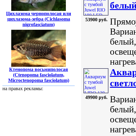
белы
Цихлазома чернополосая или
цихлазома-зебра (Cichlasoma
Прямоу
53900 руб.
nigrofasciatum)
Вариан
белый,
освеще
нагрев
Ктенопома восьмиполосая
Аквар
(Ctenopoma fasciolatum,
Microctenopoma fasciolatum)
светл
на правах рекламы:
Вариан
49900 руб.
белый,
освеще
нагрев