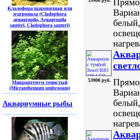
Прямоу
53900 руб.
Кладофора шаровидная или
Вариан
эгагропила (Cladophora
aegagropila, Aegagropila
белый,
sauteri, Cladophora sauteri)
освеще
нагрев
Аквар
светл
Прямоу
53900 руб.
Микрантемум тенистый
(Micranthemum umbrosum)
Вариан
белый,
Аквариумные рыбы
освеще
нагрев
Аквар