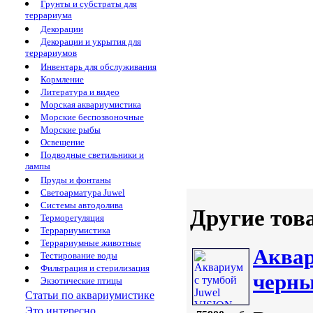
Грунты и субстраты для
террариума
Декорации
Декорации и укрытия для
террариумов
Инвентарь для обслуживания
Кормление
Литература и видео
Морская аквариумистика
Морские беспозвоночные
Морские рыбы
Освещение
Подводные светильники и
лампы
Пруды и фонтаны
Светоарматура Juwel
Системы автодолива
Другие тов
Терморегуляция
Террариумистика
Террариумные животные
Аквар
Тестирование воды
Фильтрация и стерилизация
черн
Экзотические птицы
Статьи по аквариумистике
Это интересно...