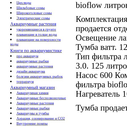
bioflow
литро
Цихлиды
Шильбовые сомы
Широкоголовые сомы
Комплектаци
Электрические сомы
Аквариумные растения
продается отд
укореняющиеся в грунте
плавающие в толще воды
Освещение л
плавающие на поверхности
воды
Тумба
ватт.
1
Книги по аквариумистике
Тип фильтра
про аквариум
аквариумные рыбки
3.0.
125 литр
аквариумные растения
дизайн аквариума
Насос 600
Ко
болезни аквариумных рыбок
террариум
фильтра biofl
Аквариумный магазин
Нагреватель 
Аквариумная химия
Аквариумные беспозвоночные
Аквариумные растения
Тумба продае
Аквариумные рыбки
Аквариумы и тумбы
Аэрация, озонирование и CO2
Внутренние помпы