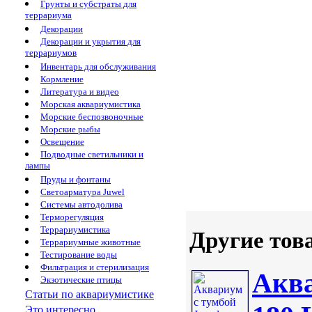
Грунты и субстраты для
террариума
Декорации
Декорации и укрытия для
террариумов
Инвентарь для обслуживания
Кормление
Литература и видео
Морская аквариумистика
Морские беспозвоночные
Морские рыбы
Освещение
Подводные светильники и
лампы
Пруды и фонтаны
Светоарматура Juwel
Системы автодолива
Терморегуляция
Террариумистика
Другие тов
Террариумные животные
Тестирование воды
Фильтрация и стерилизация
Аква
Экзотические птицы
Статьи по аквариумистике
Это интересно...