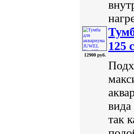
внут
нагре
Тумб
125 
12900 руб.
Подх
макс
аква
вида
так 
подо