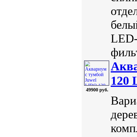
отде
белы
LED-
фильт
Аква
120 
49900 руб.
Вари
дерев
комп