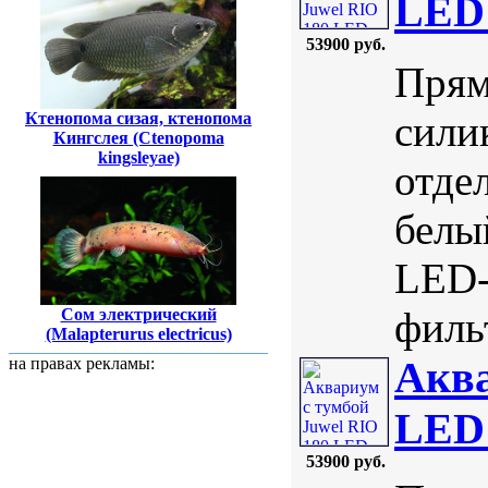
LED
53900 руб.
Прям
сили
Ктенопома сизая, ктенопома
Кингслея (Ctenopoma
kingsleyae)
отде
белы
LED-
фильт
Сом электрический
(Malapterurus electricus)
Аква
на правах рекламы:
LED 
53900 руб.