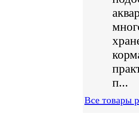
аква
мног
хран
корма
прак
п...
Все товары 