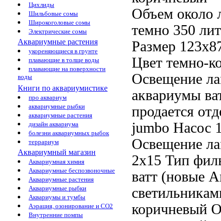
Цихлиды
Объем около
Шильбовые сомы
Широкоголовые сомы
темно
350 лит
Электрические сомы
Аквариумные растения
Размер 123х8
укореняющиеся в грунте
Цвет темно-к
плавающие в толще воды
плавающие на поверхности
Освещение л
воды
Книги по аквариумистике
аквариумы
ва
про аквариум
аквариумные рыбки
продается отд
аквариумные растения
jumbo Насос 
дизайн аквариума
болезни аквариумных рыбок
Освещение л
террариум
Аквариумный магазин
2х15
Тип фил
Аквариумная химия
Аквариумные беспозвоночные
ватт (новые
А
Аквариумные растения
Аквариумные рыбки
светильника
Аквариумы и тумбы
коричневый 
Аэрация, озонирование и CO2
Внутренние помпы