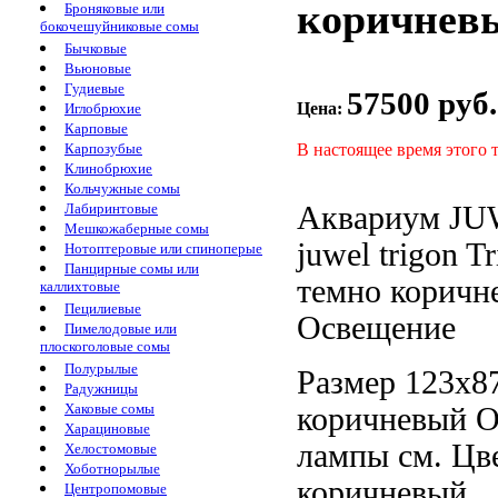
коричневы
Броняковые или
бокочешуйниковые сомы
Бычковые
Вьюновые
Гудиевые
57500 руб.
Цена:
Иглобрюхие
Карповые
В настоящее время этого 
Карпозубые
Клинобрюхие
Кольчужные сомы
Аквариум J
Лабиринтовые
Мешкожаберные сомы
juwel trigon
Tr
Нотоптеровые или спиноперые
Панцирные сомы или
темно коричн
каллихтовые
Пецилиевые
Освещение
Пимелодовые или
плоскоголовые сомы
Полурылые
Размер 123х8
Радужницы
Хаковые сомы
коричневый 
Харациновые
лампы
см.
Цв
Хелостомовые
Хоботнорылые
коричневый
Центропомовые