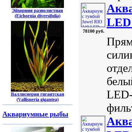
Аква
Эйхорния разнолистная
(Eichornia diversifolia)
LED 
78100 руб.
Прям
сили
отде
белы
LED-
Валлиснерия гигантская
(Vallisneria gigantea)
фильт
Аквариумные рыбы
Аква