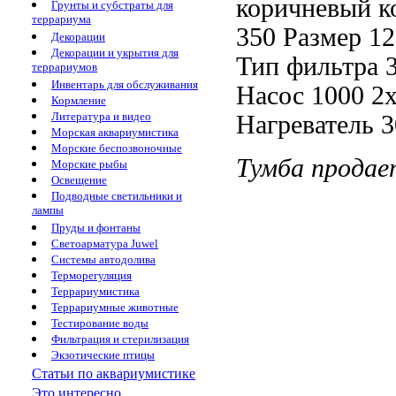
коричневый
к
Грунты и субстраты для
террариума
350 Размер 1
Декорации
Декорации и укрытия для
Тип фильтра
террариумов
Инвентарь для обслуживания
Насос 1000
2х
Кормление
Литература и видео
Нагреватель 
Морская аквариумистика
Морские беспозвоночные
Тумба прода
Морские рыбы
Освещение
Подводные светильники и
лампы
Пруды и фонтаны
Светоарматура Juwel
Системы автодолива
Терморегуляция
Террариумистика
Террариумные животные
Тестирование воды
Фильтрация и стерилизация
Экзотические птицы
Статьи по аквариумистике
Это интересно...