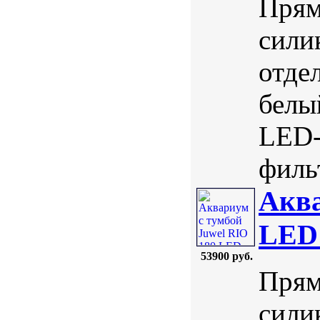
Прям
сили
отде
белы
LED-
фильт
Аква
LED
53900 руб.
Прям
сили