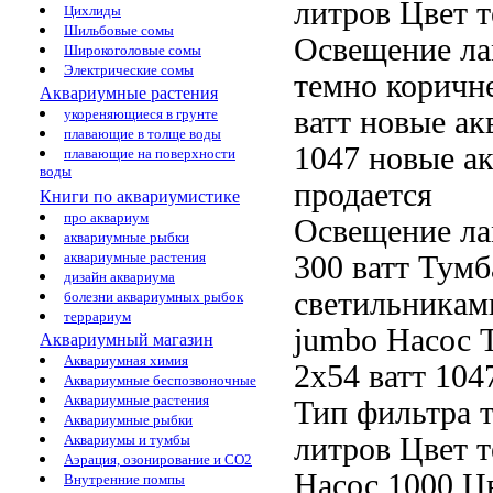
литров Цвет 
Цихлиды
Шильбовые сомы
Освещение л
Широкоголовые сомы
Электрические сомы
темно коричн
Аквариумные растения
ватт новые а
укореняющиеся в грунте
плавающие в толще воды
1047
новые а
плавающие на поверхности
воды
продается
Книги по аквариумистике
про аквариум
Освещение л
аквариумные рыбки
аквариумные растения
300 ватт Тумб
дизайн аквариума
светильника
болезни аквариумных рыбок
террариум
jumbo Насос
T
Аквариумный магазин
Аквариумная химия
2х54 ватт 104
Аквариумные беспозвоночные
Аквариумные растения
Тип фильтра
Аквариумные рыбки
литров Цвет 
Аквариумы и тумбы
Аэрация, озонирование и CO2
Насос 1000
Ц
Внутренние помпы