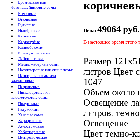
коричневы
Броняковые или
бокочешуйниковые сомы
Бычковые
Вьюновые
Гудиевые
49064 руб.
Цена:
Иглобрюхие
Карповые
В настоящее время этого 
Карпозубые
Клинобрюхие
Кольчужные сомы
Размер 121х5
Лабиринтовые
Мешкожаберные сомы
литров Цвет
с
Нотоптеровые или спиноперые
Панцирные сомы или
1047
каллихтовые
Пецилиевые
Объем около
Пимелодовые или
плоскоголовые сомы
Освещение л
Полурылые
Радужницы
литров.
темно
Хаковые сомы
Освещение
Харациновые
Хелостомовые
Цвет темно-к
Хоботнорылые
Центропомовые