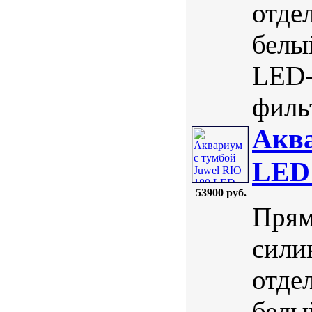
отде
белы
LED-
фильт
Аква
LED
53900 руб.
Прям
сили
отде
белы