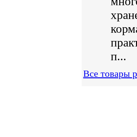
мног
хран
корма
прак
п...
Все товары 