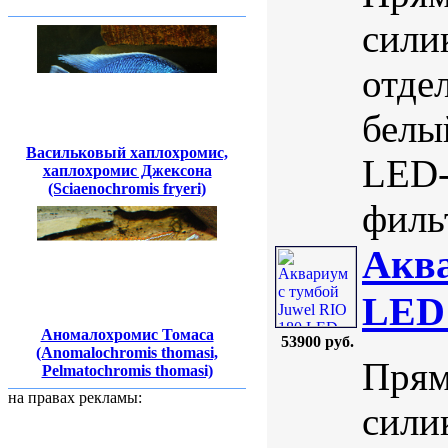
сили
отде
белы
Васильковый хаплохромис,
LED-
хаплохромис Джексона
(Sciaenochromis fryeri)
фильт
Аква
LED 
Аномалохромис Томаса
53900 руб.
(Anomalochromis thomasi,
Прям
Pelmatochromis thomasi)
на правах рекламы:
сили