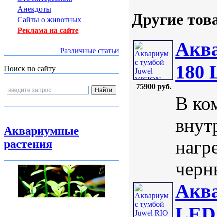
Анекдоты
Другие тов
Сайты о животных
Реклама на сайте
Аква
Различные статьи
180
Поиск по сайту
75900 руб.
В ко
внут
Аквариумные
нагр
растения
черны
Аква
LED 