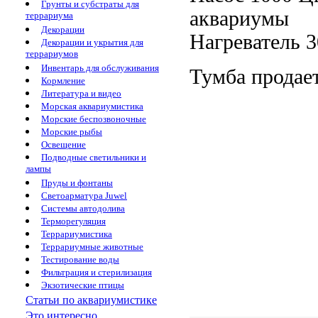
Грунты и субстраты для
аквариумы
террариума
Декорации
Нагреватель 
Декорации и укрытия для
террариумов
Инвентарь для обслуживания
Тумба продае
Кормление
Литература и видео
Морская аквариумистика
Морские беспозвоночные
Морские рыбы
Освещение
Подводные светильники и
лампы
Пруды и фонтаны
Светоарматура Juwel
Системы автодолива
Терморегуляция
Террариумистика
Террариумные животные
Тестирование воды
Фильтрация и стерилизация
Экзотические птицы
Статьи по аквариумистике
Это интересно...