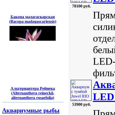
78100 руб.
Прям
Бакопа мадагаскарская
(Bacopa madagascariensis)
сили
отде
белы
LED-
фильт
Аква
Альтернантера Рейнека
(Alternanthera reineckii,
LED
alternanthera rosaefolia)
53900 руб.
Аквариумные рыбы
Прям