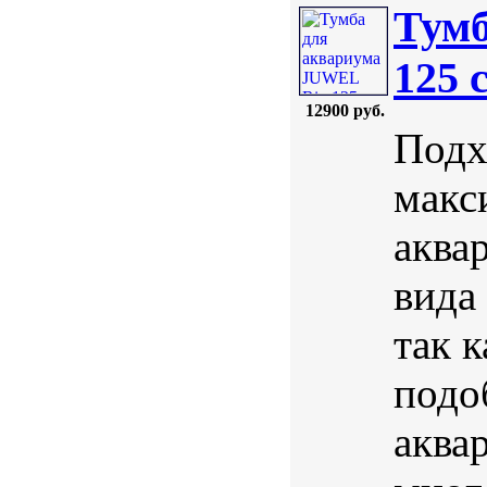
Тумб
125 
12900 руб.
Подх
макс
аква
вида
так 
подо
аква