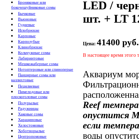
LED / черн
Броняковые или
бокочешуйниковые сомы
Бычковые
шт. + LT 1
Вьюновые
Гудиевые
Иглобрюхие
Карповые
41400 руб.
Карпозубые
Цена:
Клинобрюхие
Кольчужные сомы
В настоящее время этого 
Лабиринтовые
Мешкожаберные сомы
Нотоптеровые или спиноперые
Аквариум мо
Панцирные сомы или
каллихтовые
Фильтрационн
Пецилиевые
Пимелодовые или
расположенна
плоскоголовые сомы
Reef
темпера
Полурылые
Радужницы
опустится
M
Хаковые сомы
Харациновые
если темпер
Хелостомовые
Хоботнорылые
воды опустит
Центропомовые