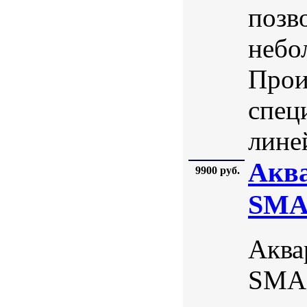
позв
небо
Прои
спец
лине
Аква
9900 руб.
SMA
Аква
SMAR