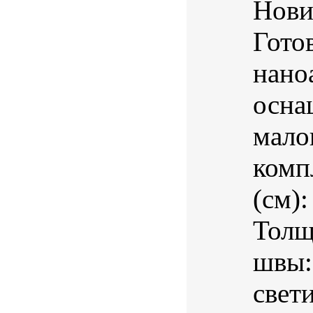
Нови
Гото
нано
осна
мало
комп
(см)
Толщ
швы:
свет