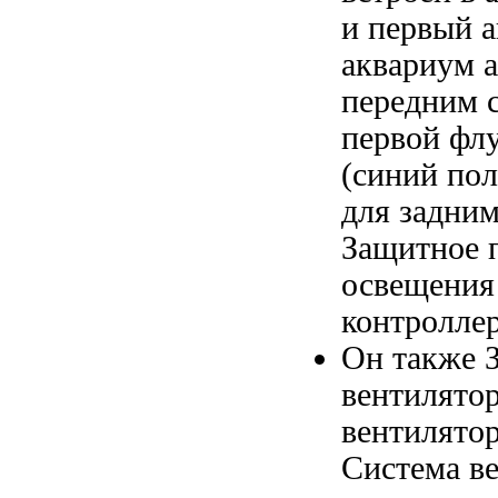
и
первый а
аквариум a
передним 
первой фл
(синий
пол
для
задним
Защитное 
освещения
контролле
Он также
вентилято
вентилято
Система в