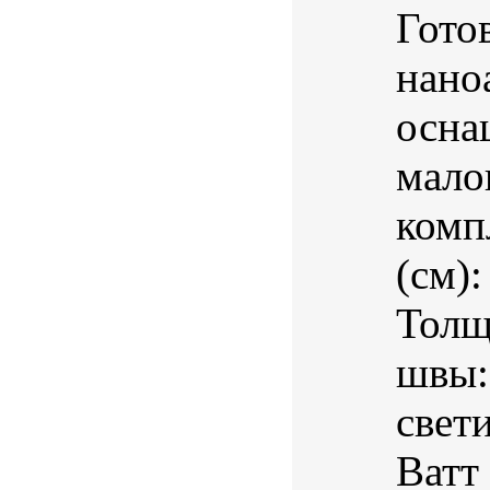
Гото
нано
осна
мало
комп
(см)
Толщ
швы:
свет
Ватт 