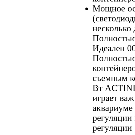
Мощное о
(светодио
несколько
Полность
Идеален
0
Полностью
контейнер
съемным к
Вт ACTIN
играет ва
аквариуме
регуляции
регуляции