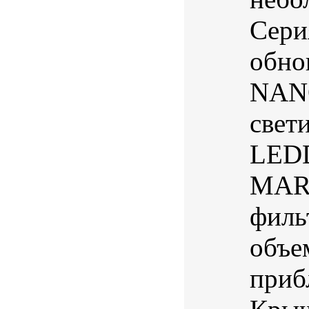
Сери
обно
NANO
свет
LED
MARI
филь
объе
приб