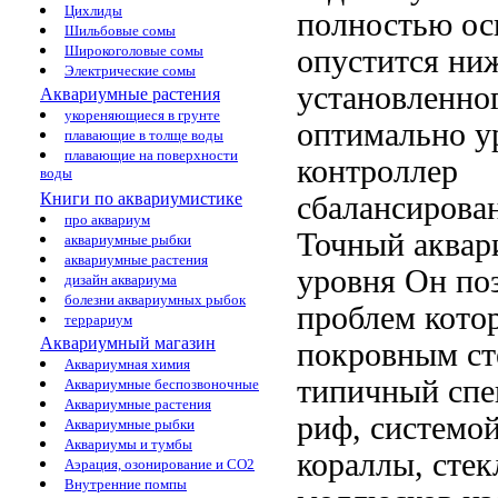
Цихлиды
полностью о
Шильбовые сомы
Широкоголовые сомы
опустится ни
Электрические сомы
установленно
Аквариумные растения
укореняющиеся в грунте
оптимально
у
плавающие в толще воды
плавающие на поверхности
контроллер
воды
Книги по аквариумистике
сбалансирова
про аквариум
Точный
аквар
аквариумные рыбки
аквариумные растения
уровня
Он по
дизайн аквариума
болезни аквариумных рыбок
проблем
кото
террариум
Аквариумный магазин
покровным с
Аквариумная химия
типичный
спе
Аквариумные беспозвоночные
Аквариумные растения
риф,
системой
Аквариумные рыбки
Аквариумы и тумбы
кораллы,
сте
Аэрация, озонирование и CO2
Внутренние помпы