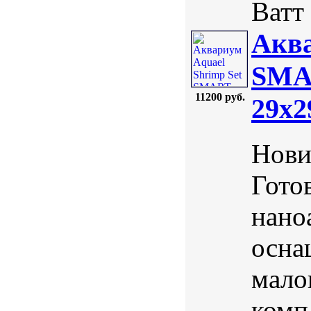
Ватт 
Аква
SMAR
11200 руб.
29х2
Нови
Гото
нано
осна
мало
комп