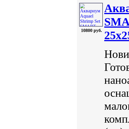
Аква
SMAR
10800 руб.
25х2
Нови
Гото
нано
осна
мало
комп