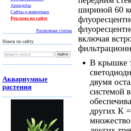
Анекдоты
шириной 60
к
Сайты о животных
флуоресцентн
Реклама на сайте
флуоресцентн
Различные статьи
включая вст
Поиск по сайту
фильтрационн
В крышке
светодиод
Аквариумные
двумя ост
растения
системой 
обеспечива
других
К 
множество
других тр