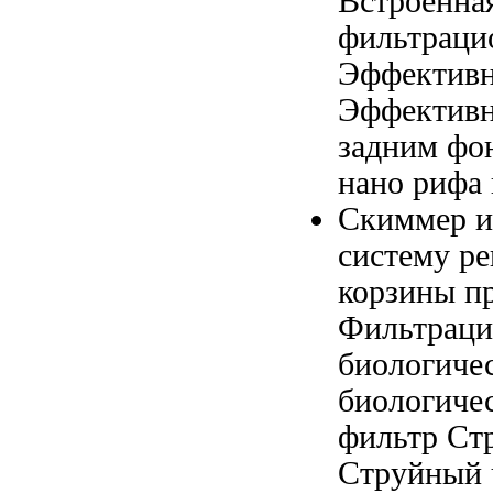
Встроенна
фильтраци
Эффективн
Эффективн
задним фо
нано рифа
Скиммер 
систему р
корзины
пр
Фильтрац
биологиче
биологиче
фильтр Ст
Струйный