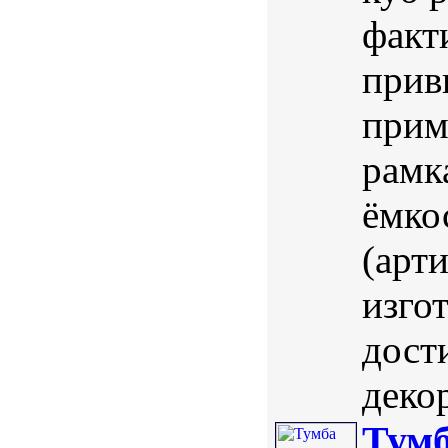
факт
прив
прим
рамк
ёмко
(арт
изго
дост
деко
Тумб