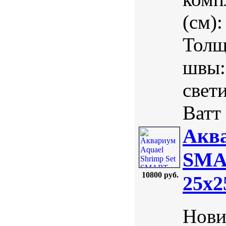
(см)
Толщ
швы:
свет
Ватт 
Аква
SMAR
10800 руб.
25х2
Нови