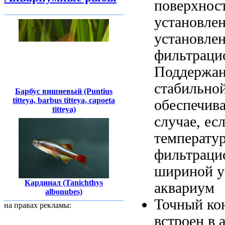
поверхнос
установле
установле
фильтраци
Поддержа
стабильно
Барбус вишневый (Puntius
titteya, barbus titteya, capoeta
обеспечива
titteya)
случае, ес
температу
фильтрац
шириной
у
Кардинал (Tanichthys
аквариум
albonubes)
Точный ко
на правах рекламы:
встроен в