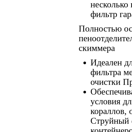
несколько
фильтр га
Полностью о
пеноотделите
скиммера
Идеален д
фильтра м
очистки П
Обеспечив
условия д
кораллов,
Струйный 
контейнер