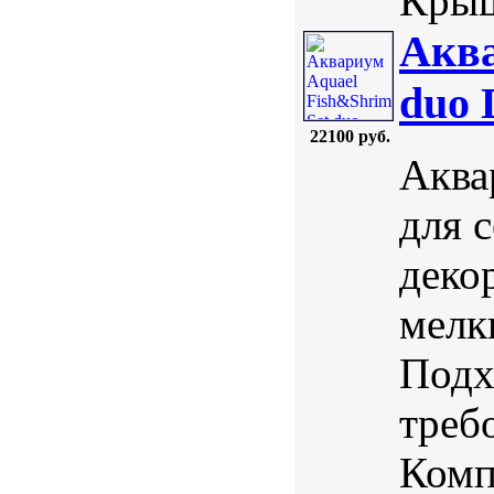
Крыш
Аква
duo 
22100 руб.
Аква
для 
деко
мелк
Подх
треб
Комп