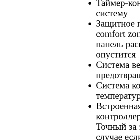
Таймер-ко
систему
Защитное 
comfort zo
панель ра
опустится
Система в
предотвра
Система к
температу
Встроенна
контролле
Точный
за
случае есл