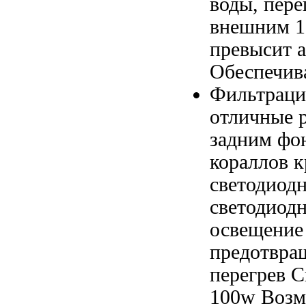
воды,
пере
внешним
1
превысит
Обеспечив
Фильтраци
отличные
р
задним ф
кораллов к
светодиод
светодиод
освещение
предотвра
перегрев С
100w Возм