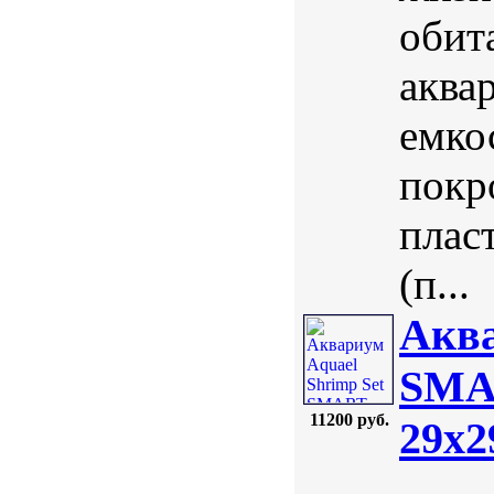
обит
аква
емко
покр
плас
(п...
Аква
SMAR
11200 руб.
29х2