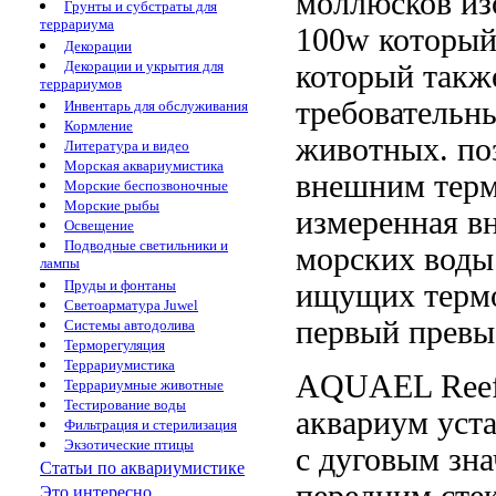
моллюсков
из
Грунты и субстраты для
террариума
100w который
Декорации
Декорации и укрытия для
который
такж
террариумов
требовательн
Инвентарь для обслуживания
Кормление
животных.
по
Литература и видео
Морская аквариумистика
внешним терм
Морские беспозвоночные
Морские рыбы
измеренная в
Освещение
Подводные светильники и
морских
воды
лампы
Пруды и фонтаны
ищущих
терм
Светоарматура Juwel
первый
превы
Системы автодолива
Терморегуляция
Террариумистика
AQUAEL Re
Террариумные животные
Тестирование воды
аквариум
уст
Фильтрация и стерилизация
Экзотические птицы
с дуговым
зна
Статьи по аквариумистике
передним сте
Это интересно...