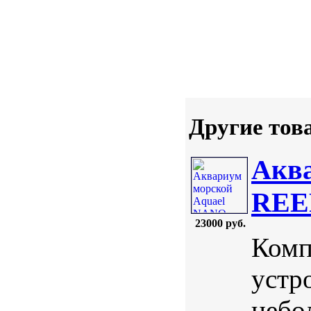
Другие тов
Акв
REEF
23000 руб.
Комп
устр
небо