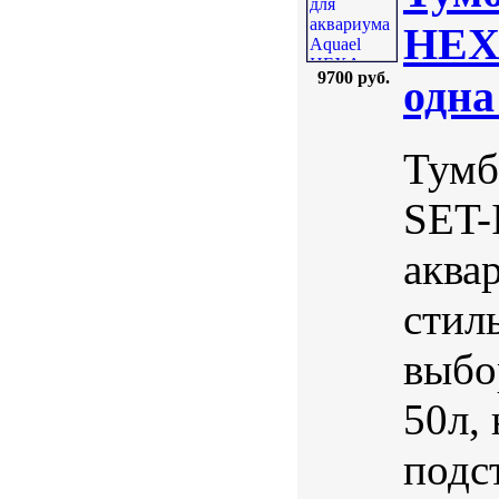
HEXA
9700 руб.
одна
Тумб
SET-
аква
стил
выбо
50л,
подст