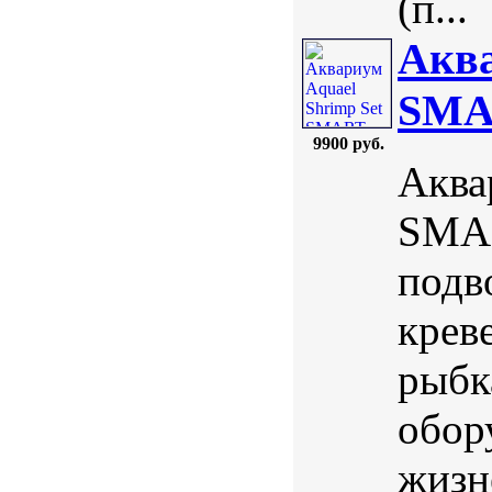
(п...
Аква
SMA
9900 руб.
Аква
SMAR
подв
крев
рыбк
обор
жизн