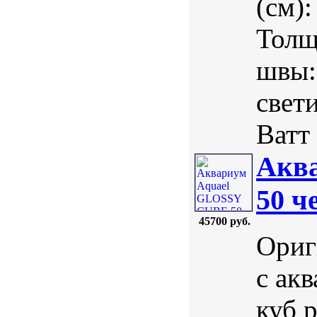
(см)
Толщ
швы:
свет
Ватт 
Акв
50 ч
45700 руб.
Ориг
с ак
куб 