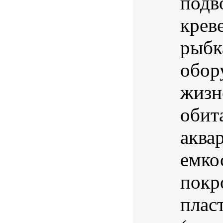
подв
крев
рыбк
обор
жизн
обит
аква
емко
покр
плас