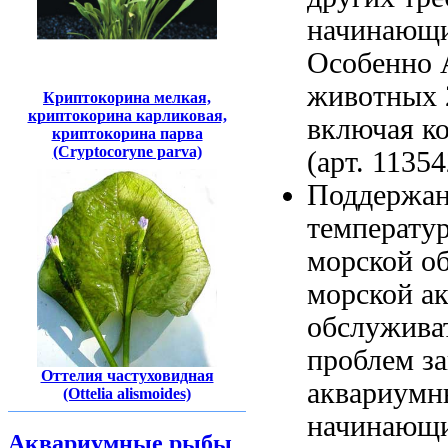
начинающи
Особенно
животных
Криптокорина мелкая,
криптокорина карликовая,
включая к
криптокорина парва
(Cryptocoryne parva)
(арт. 1135
Поддержан
температу
морской
об
морской а
обслужива
проблем з
Оттелия частуховидная
аквариумн
(Ottelia alismoides)
начинающи
Аквариумные рыбы