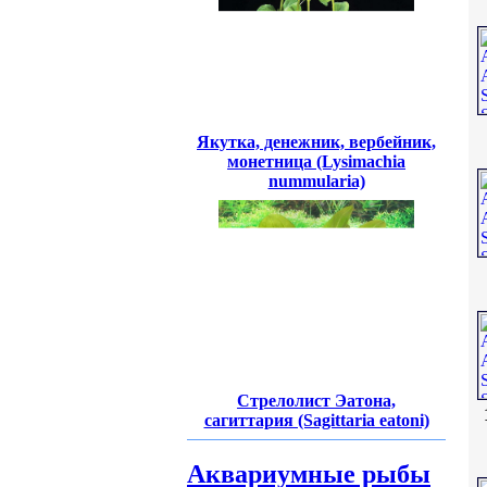
Якутка, денежник, вербейник,
монетница (Lysimachia
nummularia)
Стрелолист Эатона,
сагиттария (Sagittaria eatoni)
Аквариумные рыбы