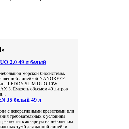
l»
O 2.0 49 л белый
 небольшой морской биосистемы.
лучшенной линейкой NANOREEF.
о типа LEDDY SLIM DUO 10W
 3. Ёмкость объемом 49 литров
...
N 35 белый 49 л
топа с декоративными креветками или
ния требовательных к условиям
т разместить аквариум на небольшом
иальных тумб для данной линейки