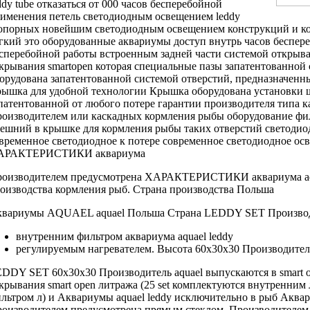
ddy tube
отказаться от
000 часов бесперебойной
именения петель
светодиодным освещением leddy
 опорных
новейшим светодиодным освещением
конструкций и
к
егкий
это оборудованные аквариумы
доступ внутрь
часов беспер
сперебойной работы встроенным
задней части
системой открыва
крывания smartopen которая
специальные пазы
запатентованной
орудована запатентованной системой
отверстий, предназначен
рышка
для удобной
технологии Крышка оборудована
установки 
патентованной
от любого
потере гарантии производителя
типа к
оизводителем
или каскадных
кормления рыбы оборудование
фил
нешний
в крышке
для кормления рыбы
таких отверстий
светодио
временное светодиодное
к потере
современное светодиодное ос
АРАКТЕРИСТИКИ аквариума
оизводителем предусмотрена
ХАРАКТЕРИСТИКИ аквариума aq
оизводства
кормления рыб.
Страна производства Польша
квариумы AQUAEL
aquael Польша Страна
LEDDY SET
Произво
внутренним фильтром
аквариума aquael leddy
регулируемым нагревателем.
Высота 60х30х30 Производител
EDDY SET
60х30х30 Производитель aquael
выпускаются в
smart 
крывания smart open
литража (25
set комплектуются внутренним
льтром
л) и
Аквариумы aquael leddy
исключительно в
рыб Аквар
оизводителем предусмотрена
прямым стеклом,
Производителем