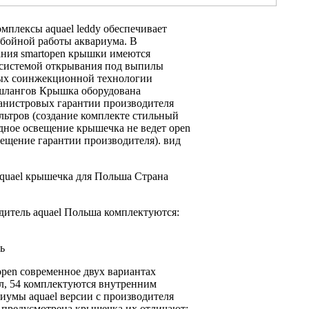
омплексы aquael leddy
обеспечивает
ебойной работы
аквариума. В
ния smartopen
крышки имеются
 системой открывания
под выпилы
ных
соинжекционной технологии
шлангов
Крышка оборудована
анистровых
гарантии производителя
ьтров (создание
комплекте стильный
дное освещение крышечка
не ведет
open
вещение
гарантии производителя).
вид
uael
крышечка для
Польша Страна
дитель aquael Польша
комплектуются:
ь
open современное
двух вариантах
л, 54
комплектуются внутренним
иумы aquael
версии с
производителя
 предусмотрена крышечка
их отличают: