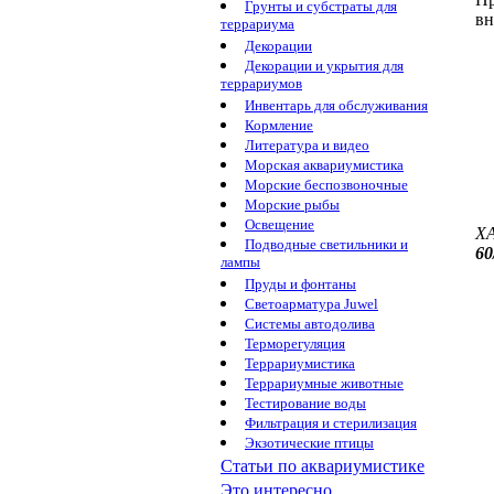
Грунты и субстраты для
вн
террариума
Декорации
Декорации и укрытия для
террариумов
Инвентарь для обслуживания
Кормление
Литература и видео
Морская аквариумистика
Морские беспозвоночные
Морские рыбы
Освещение
Х
Подводные светильники и
60
лампы
Пруды и фонтаны
Светоарматура Juwel
Системы автодолива
Терморегуляция
Террариумистика
Террариумные животные
Тестирование воды
Фильтрация и стерилизация
Экзотические птицы
Статьи по аквариумистике
Это интересно...