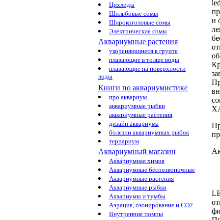
le
Цихлиды
пр
Шильбовые сомы
и
Широкоголовые сомы
л
Электрические сомы
бе
Аквариумные растения
от
укореняющиеся в грунте
об
плавающие в толще воды
К
плавающие на поверхности
за
воды
Пр
Книги по аквариумистике
в
про аквариум
со
аквариумные рыбки
Х
аквариумные растения
дизайн аквариума
Пр
болезни аквариумных рыбок
пр
террариум
А
Аквариумный магазин
Аквариумная химия
Аквариумные беспозвоночные
Аквариумные растения
Аквариумные рыбки
L
Аквариумы и тумбы
от
Аэрация, озонирование и CO2
фи
Внутренние помпы
Пр