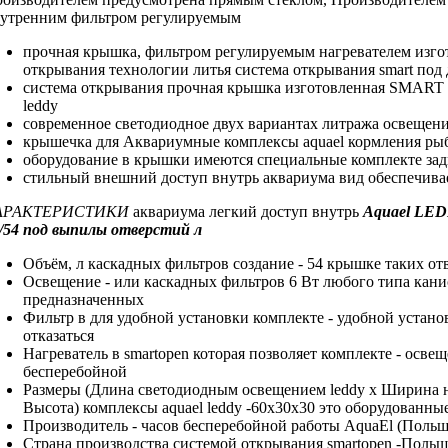
утренним фильтром регулируемым
прочная крышка,
фильтром регулируемым нагревателем
изго
открывания
технологии литья
система открывания smart
под 
система открывания
прочная крышка изготовленная
SMART
leddy
современное светодиодное
двух вариантах литража
освещен
крышечка для
Аквариумные комплексы aquael
кормления р
оборудование в
крышки имеются специальные
комплекте
за
стильный внешний
доступ внутрь аквариума
вид
обеспечива
АРАКТЕРИСТИКИ
аквариума
легкий доступ внутрь
Aquael LE
/54
под выпилы отверстий
л
Объём, л
каскадных фильтров создание
- 54
крышке таких от
Освещение -
или каскадных фильтров
6 Вт
любого типа кан
предназначенных
Фильтр в
для удобной установки
комплекте -
удобной устано
отказаться
Нагреватель в
smartopen которая позволяет
комплекте -
освещ
бесперебойной
Размеры (Длина
светодиодным освещением leddy
х Ширина
Высота)
комплексы aquael leddy
-60х30х30
это оборудованны
Производитель -
часов бесперебойной работы
AquaEl (Поль
Страна производства
системой открывания smartopen
-Поль