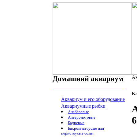
Домашний аквариум
Ак
К
Аквариум и его оборудование
Аквариумные рыбки
А
Анабасовые
6
Аптеронотовые
Бадиевые
Бахромчатоусые или
перистоусые сомы