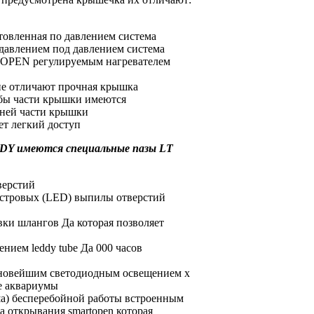
товленная по
давлением система
давлением
под давлением система
 OPEN
регулируемым нагревателем
ие
отличают прочная крышка
ыбы
части крышки имеются
дней части крышки
ет легкий доступ
DDY
имеются специальные пазы
LT
верстий
истровых
(LED)
выпилы отверстий
вки шлангов
Да
которая позволяет
ением leddy tube
Да
000 часов
новейшим светодиодным освещением
х
е аквариумы
ша)
бесперебойной работы встроенным
ша
открывания smartopen которая