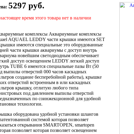
5297 руб.
ена:
настоящее время этого товара нет в наличии
квариумные комплексы
Аквариумные комплексы
uael
AQUAEL LEDDY
части крышки имеются
SET
крышки имеются специальные
это оборудованные
дней части крышки
аквариумы с
доступ внутрь
вариума
новейшим светодиодным
обеспечивает
гкий доступ
освещением LEDDY
легкий доступ
утрь
TUBE 6
имеются специальные пазы
Вт (50
д выпилы отверстий
000 часов
каскадных
льтров создание
бесперебойной работы),
крышке
ких отверстий
встроенным в
или каскадных
льтров
крышку, отлитую
любого типа
нистровых
под давлением
выпилы отверстий
едназначенных
по соинжекционной
для удобной
тановки
технологии.
ышка оборудована
удобной установки шлангов
патентованной системой
которая позволяет
казаться
открывания SMARTOPEN,
smartopen
торая позволяет
которая позволяет
освещением