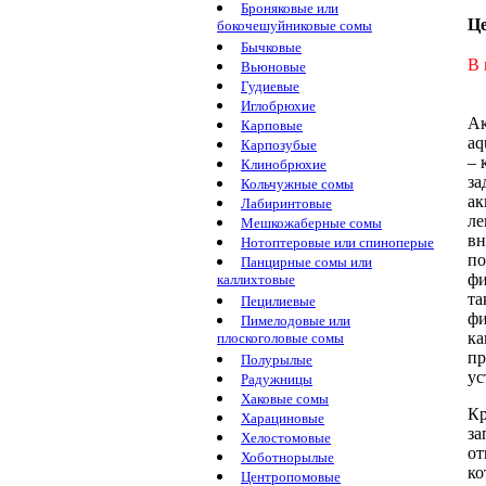
Броняковые или
Ц
бокочешуйниковые сомы
Бычковые
В 
Вьюновые
Гудиевые
Иглобрюхие
А
Карповые
aq
Карпозубые
–
Клинобрюхие
за
Кольчужные сомы
ак
Лабиринтовые
ле
Мешкожаберные сомы
вн
Нотоптеровые или спиноперые
по
Панцирные сомы или
фи
каллихтовые
та
Пецилиевые
фи
Пимелодовые или
ка
плоскоголовые сомы
пр
Полурылые
ус
Радужницы
Хаковые сомы
Кр
Харациновые
за
Хелостомовые
от
Хоботнорылые
ко
Центропомовые