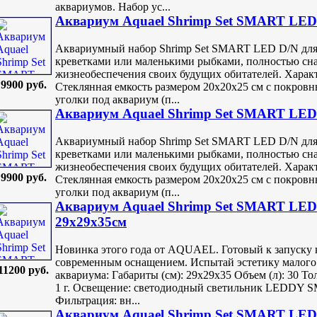
аквариумов. Набор ус...
Аквариум Aquael Shrimp Set SMART LED
Аквариумный набор Shrimp Set SMART LED D/N для 
креветками или маленькими рыбками, полностью сн
жизнеобеспечения своих будущих обитателей. Харак
9900 руб.
Стеклянная емкость размером 20х20х25 см с покровн
уголки под аквариум (п...
Аквариум Aquael Shrimp Set SMART LED 
Аквариумный набор Shrimp Set SMART LED D/N для 
креветками или маленькими рыбками, полностью сн
жизнеобеспечения своих будущих обитателей. Харак
9900 руб.
Стеклянная емкость размером 20х20х25 см с покровн
уголки под аквариум (п...
Аквариум Aquael Shrimp Set SMART LED 
29х29х35см
Новинка этого года от AQUAEL. Готовый к запуску 
современным оснащением. Испытай эстетику малого
11200 руб.
аквариума: Габариты (см): 29х29х35 Объем (л): 30 То
1 г. Освещение: светодиодный светильник LEDDY SM
Фильтрация: вн...
Аквариум Aquael Shrimp Set SMART LED 