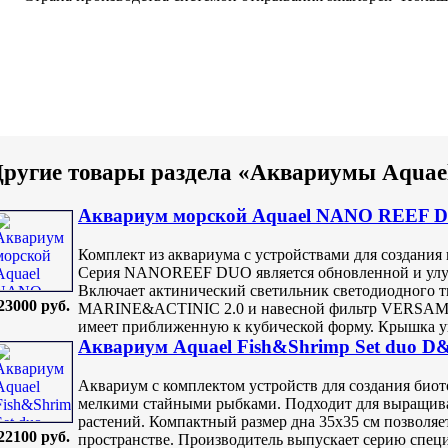
ругие товары раздела «Аквариумы Aquae
Аквариум морской Aquael NANO REEF DU
Комплект из аквариума с устройствами для создания
Серия NANOREEF DUO является обновленной и у
Включает актинический светильник светодиодног
23000 руб.
MARINE&ACTINIC 2.0 и навесной фильтр VERSAMAX
имеет приближенную к кубической форму. Крышка ун
Аквариум Aquael Fish&Shrimp Set duo D&
Аквариум с комплектом устройств для создания био
мелкими стайными рыбками. Подходит для выращива
растений. Компактный размер дна 35х35 см позволяе
22100 руб.
пространстве. Производитель выпускает серию спец