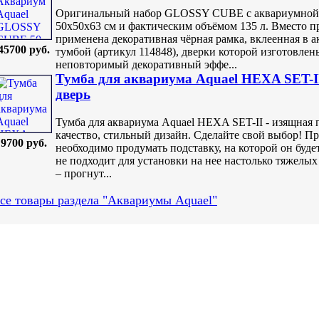
Оригинальный набор GLOSSY CUBE с аквариумной ё
50x50x63 см и фактическим объёмом 135 л. Вместо 
применена декоративная чёрная рамка, вклеенная в 
45700 руб.
тумбой (артикул 114848), дверки которой изготовлен
неповторимый декоративный эффе...
Тумба для аквариума Aquael HEXA SET-II
дверь
Тумба для аквариума Aquael HEXA SET-II - изящная 
качество, стильный дизайн. Сделайте свой выбор! П
9700 руб.
необходимо продумать подставку, на которой он буде
не подходит для установки на нее настолько тяжелых
– прогнут...
се товары раздела "Аквариумы Aquael"