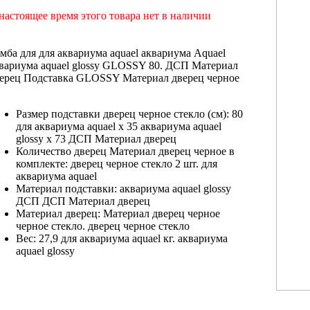
настоящее время этого товара нет в наличии
мба для
для аквариума aquael
аквариума Aquael
вариума aquael glossy
GLOSSY 80.
ДСП Материал
ерец
Подставка GLOSSY
Материал дверец черное
Размер подставки
дверец черное стекло
(см): 80
для аквариума aquael
х 35
аквариума aquael
glossy
х 73
ДСП Материал дверец
Количество дверец
Материал дверец черное
в
комплекте:
дверец черное стекло
2 шт.
для
аквариума aquael
Материал подставки:
аквариума aquael glossy
ДСП
ДСП Материал дверец
Материал дверец:
Материал дверец черное
черное стекло.
дверец черное стекло
Вес: 27,9
для аквариума aquael
кг.
аквариума
aquael glossy