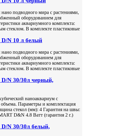
 D/N 10 л черный
нано подводного мира с растениями,
абженный оборудованием для
теристики аквариумного комплекта:
ым стеклом. В комплекте пластиковые
D/N 10 л белый
нано подводного мира с растениями,
абженный оборудованием для
теристики аквариумного комплекта:
ым стеклом. В комплекте пластиковые
D/N 30/30л черный,
кубический наноаквариум с
 объема. Параметры и комплектация
лщина стекол (мм): 4 Гарантия на швы:
ART D&N 4.8 Ватт (гарантия 2 г.)
D/N 30/30л белый,