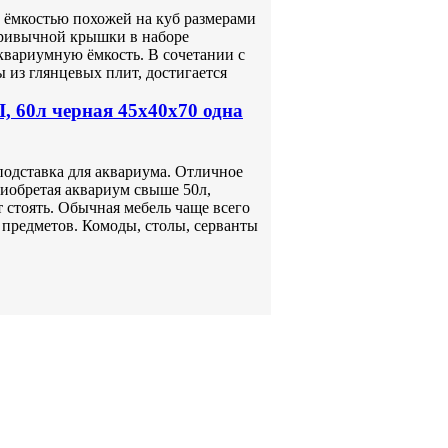
мкостью похожей на куб размерами
привычной крышки в наборе
аквариумную ёмкость. В сочетании с
ы из глянцевых плит, достигается
, 60л черная 45х40х70 одна
подставка для аквариума. Отличное
риобретая аквариум свыше 50л,
т стоять. Обычная мебель чаще всего
 предметов. Комоды, столы, серванты