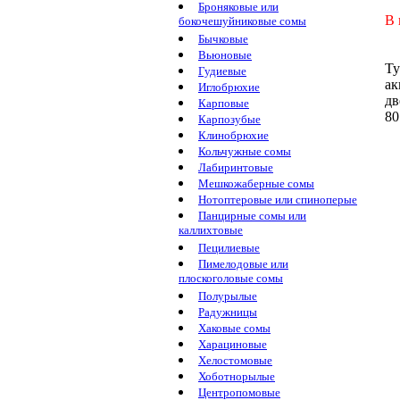
Броняковые или
В 
бокочешуйниковые сомы
Бычковые
Вьюновые
Ту
Гудиевые
ак
Иглобрюхие
дв
Карповые
80
Карпозубые
Клинобрюхие
Кольчужные сомы
Лабиринтовые
Мешкожаберные сомы
Нотоптеровые или спиноперые
Панцирные сомы или
каллихтовые
Пецилиевые
Пимелодовые или
плоскоголовые сомы
Полурылые
Радужницы
Хаковые сомы
Харациновые
Хелостомовые
Хоботнорылые
Центропомовые