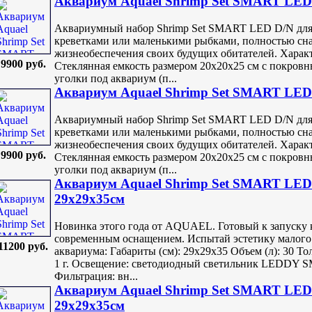
Аквариум Aquael Shrimp Set SMART LED
Аквариумный набор Shrimp Set SMART LED D/N для 
креветками или маленькими рыбками, полностью сн
жизнеобеспечения своих будущих обитателей. Харак
9900 руб.
Стеклянная емкость размером 20х20х25 см с покровн
уголки под аквариум (п...
Аквариум Aquael Shrimp Set SMART LED 
Аквариумный набор Shrimp Set SMART LED D/N для 
креветками или маленькими рыбками, полностью сн
жизнеобеспечения своих будущих обитателей. Харак
9900 руб.
Стеклянная емкость размером 20х20х25 см с покровн
уголки под аквариум (п...
Аквариум Aquael Shrimp Set SMART LED 
29х29х35см
Новинка этого года от AQUAEL. Готовый к запуску 
современным оснащением. Испытай эстетику малого
11200 руб.
аквариума: Габариты (см): 29х29х35 Объем (л): 30 То
1 г. Освещение: светодиодный светильник LEDDY SM
Фильтрация: вн...
Аквариум Aquael Shrimp Set SMART LED 
29х29х35см