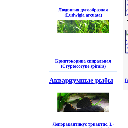
Людвигия дугообразная
(Ludwigia arcuata)
Криптокорина спиральная
(Cryptocoryne spiralis)
Аквариумные рыбы
В
Лепоракантикус триактис, L-