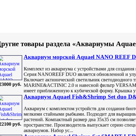
ругие товары раздела «Аквариумы Aquae
Аквариум морской Aquael NANO REEF DU
Комплект из аквариума с устройствами для создания
Серия NANOREEF DUO является обновленной и у
Включает актинический светильник светодиодног
23000 руб.
MARINE&ACTINIC 2.0 и навесной фильтр VERSAMAX
имеет приближенную к кубической форму. Крышка ун
Аквариум Aquael Fish&Shrimp Set duo D&
Аквариум с комплектом устройств для создания био
мелкими стайными рыбками. Подходит для выращива
растений. Компактный размер дна 35х35 см позволяе
22100 руб.
пространстве. Производитель выпускает серию спец
аквариумов. Набор ус...