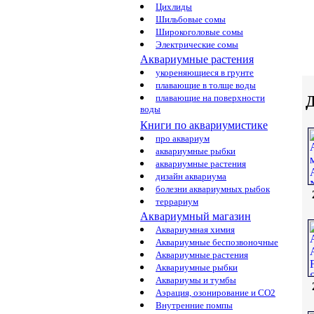
Цихлиды
Шильбовые сомы
Широкоголовые сомы
Электрические сомы
Аквариумные растения
укореняющиеся в грунте
плавающие в толще воды
Д
плавающие на поверхности
воды
Книги по аквариумистике
про аквариум
аквариумные рыбки
аквариумные растения
дизайн аквариума
болезни аквариумных рыбок
террариум
Аквариумный магазин
Аквариумная химия
Аквариумные беспозвоночные
Аквариумные растения
Аквариумные рыбки
Аквариумы и тумбы
Аэрация, озонирование и CO2
Внутренние помпы