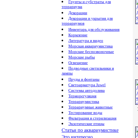
Грунты и субстраты для
террариума
Декорации
Декорации и укрытия для
террариумов
Инвентарь для обслуживания
Кормление
Литература и видео
Морская аквариумистика
Морские беспозвоночные
Морские рыбы
Освещение
Подводные светильники и
лампы
Пруды и фонтаны
Светоарматура Juwel
Системы автодолива
Терморегуляция
Террариумистика
Террариумные животные
Тестирование воды
Фильтрация и стерилизация
Экзотические птицы
Статьи по аквариумистике
Это интересно...