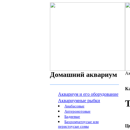
Домашний аквариум
Ак
К
Аквариум и его оборудование
Аквариумные рыбки
Т
Анабасовые
Аптеронотовые
Бадиевые
Бахромчатоусые или
Ц
перистоусые сомы