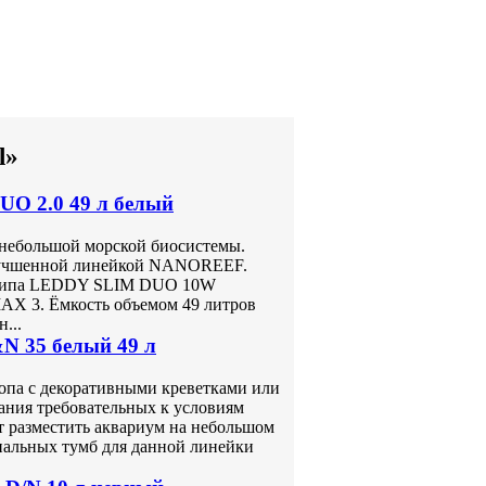
l»
O 2.0 49 л белый
 небольшой морской биосистемы.
лучшенной линейкой NANOREEF.
о типа LEDDY SLIM DUO 10W
 3. Ёмкость объемом 49 литров
...
N 35 белый 49 л
топа с декоративными креветками или
ния требовательных к условиям
т разместить аквариум на небольшом
иальных тумб для данной линейки