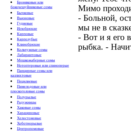
Броняковые или
Мимо проходи
бокочешуйниковые сомы
Бычковые
- Больной, ос
Вьюновые
Гудиевые
мы не в сказке
Иглобрюхие
Карповые
- Вот и я его
Карпозубые
Клинобрюхие
рыбка. - Начи
Кольчужные сомы
Лабиринтовые
Мешкожаберные сомы
Нотоптеровые или спиноперые
Панцирные сомы или
каллихтовые
Пецилиевые
Пимелодовые или
плоскоголовые сомы
Полурылые
Радужницы
Хаковые сомы
Харациновые
Хелостомовые
Хоботнорылые
Центропомовые