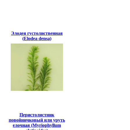
Элодея густолиственная
(Elodea densa)
Перистолистник
повойничковый или уруть
елочная (Myriophyllum