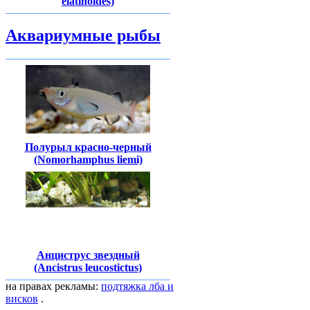
elatinoides)
Аквариумные рыбы
Полурыл красно-черный
(Nomorhamphus liemi)
Анциструс звездный
(Ancistrus leucostictus)
на правах рекламы:
подтяжка лба и
висков
.