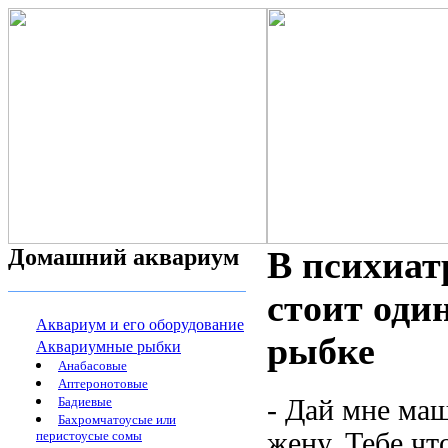
Домашний аквариум
В психиат
стоит оди
Аквариум и его оборудование
рыбке
Аквариумные рыбки
Анабасовые
Аптеронотовые
Бадиевые
- Дай мне маш
Бахромчатоусые или
жену. Тебе чт
перистоусые сомы