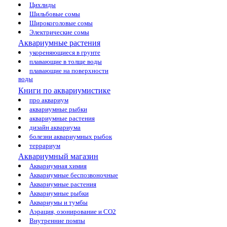
Цихлиды
Шильбовые сомы
Широкоголовые сомы
Электрические сомы
Аквариумные растения
укореняющиеся в грунте
плавающие в толще воды
плавающие на поверхности
воды
Книги по аквариумистике
про аквариум
аквариумные рыбки
аквариумные растения
дизайн аквариума
болезни аквариумных рыбок
террариум
Аквариумный магазин
Аквариумная химия
Аквариумные беспозвоночные
Аквариумные растения
Аквариумные рыбки
Аквариумы и тумбы
Аэрация, озонирование и CO2
Внутренние помпы