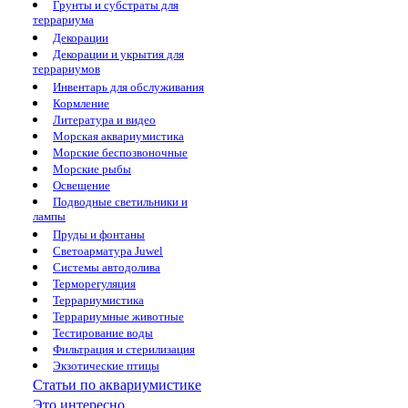
Грунты и субстраты для
террариума
Декорации
Декорации и укрытия для
террариумов
Инвентарь для обслуживания
Кормление
Литература и видео
Морская аквариумистика
Морские беспозвоночные
Морские рыбы
Освещение
Подводные светильники и
лампы
Пруды и фонтаны
Светоарматура Juwel
Системы автодолива
Терморегуляция
Террариумистика
Террариумные животные
Тестирование воды
Фильтрация и стерилизация
Экзотические птицы
Статьи по аквариумистике
Это интересно...