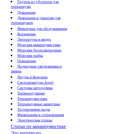
Грунты и субстраты для
террариума
Декорации
Декорации и укрытия для
террариумов
Инвентарь для обслуживания
Кормление
Литература и видео
Морская аквариумистика
Морские беспозвоночные
Морские рыбы
Освещение
Подводные светильники и
лампы
Пруды и фонтаны
Светоарматура Juwel
Системы автодолива
Терморегуляция
Террариумистика
Террариумные животные
Тестирование воды
Фильтрация и стерилизация
Экзотические птицы
Статьи по аквариумистике
Это интересно...