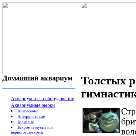
Домашний аквариум
Толстых р
гимнасти
Аквариум и его оборудование
Аквариумные рыбки
Стр
Анабасовые
Аптеронотовые
бри
Бадиевые
Бахромчатоусые или
вол
перистоусые сомы