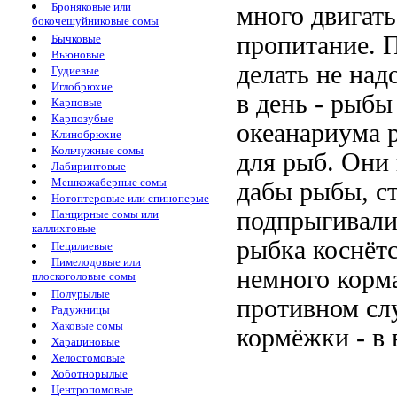
Броняковые или
много двигать
бокочешуйниковые сомы
пропитание. П
Бычковые
Вьюновые
делать не над
Гудиевые
Иглобрюхие
в день - рыбы
Карповые
Карпозубые
океанариума 
Клинобрюхие
Кольчужные сомы
для рыб. Они
Лабиринтовые
Мешкожаберные сомы
дабы рыбы, с
Нотоптеровые или спиноперые
подпрыгивали 
Панцирные сомы или
каллихтовые
рыбка коснётс
Пецилиевые
Пимелодовые или
немного корма
плоскоголовые сомы
Полурылые
противном слу
Радужницы
Хаковые сомы
кормёжки - в 
Харациновые
Хелостомовые
Хоботнорылые
Центропомовые