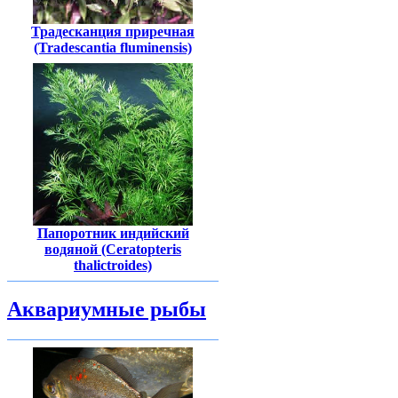
Традесканция приречная
(Tradescantia fluminensis)
Папоротник индийский
водяной (Ceratopteris
thalictroides)
Аквариумные рыбы