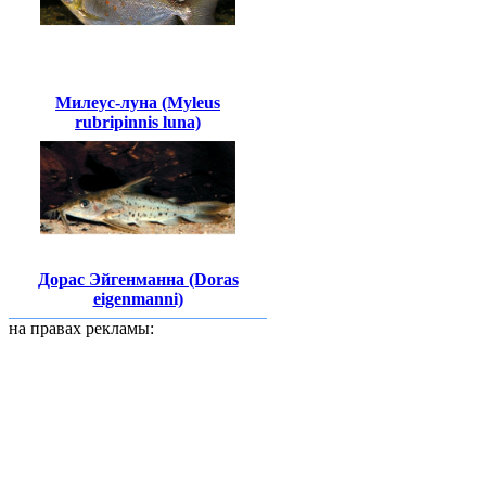
Милеус-луна (Myleus
rubripinnis luna)
Дорас Эйгенманна (Doras
eigenmanni)
на правах рекламы: