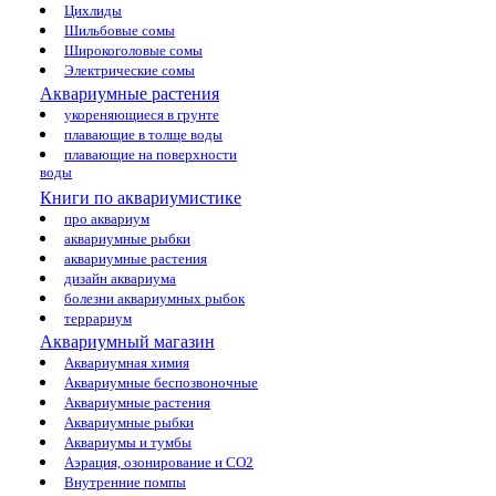
Цихлиды
Шильбовые сомы
Широкоголовые сомы
Электрические сомы
Аквариумные растения
укореняющиеся в грунте
плавающие в толще воды
плавающие на поверхности
воды
Книги по аквариумистике
про аквариум
аквариумные рыбки
аквариумные растения
дизайн аквариума
болезни аквариумных рыбок
террариум
Аквариумный магазин
Аквариумная химия
Аквариумные беспозвоночные
Аквариумные растения
Аквариумные рыбки
Аквариумы и тумбы
Аэрация, озонирование и CO2
Внутренние помпы