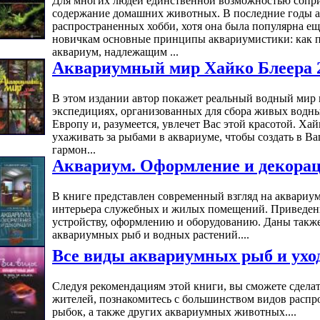
Для многих людей единственной возможностью сопри
содержание домашних животных. В последние годы а
распространенных хобби, хотя она была популярна еще
новичкам основные принципы аквариумистики: как п
аквариум, надлежащим ...
Аквариумный мир Хайко Блеера 
В этом издании автор покажет реальный водный мир в
экспедициях, организованных для сбора живых водны
Европу и, разумеется, увлечет Вас этой красотой. Хай
ухаживать за рыбами в аквариуме, чтобы создать в В
гармон...
Аквариум. Оформление и декора
В книге представлен современный взгляд на аквариум
интерьера служебных и жилых помещений. Приведены
устройству, оформлению и оборудованию. Даны такж
аквариумных рыб и водных растений....
Все виды аквариумных рыб и ухо
Следуя рекомендациям этой книги, вы сможете сдела
жителей, познакомитесь с большинством видов расп
рыбок, а также других аквариумных животных....