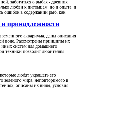
ной, заботиться о рыбах - древних
олько любви к питомцам, но и опыта, и
ить ошибок в содержании рыб, как
 и принадлежности
временного аквариума, даны описания
кой воде. Рассмотрены принципы их
и иных систем для домашнего
ой техники позволит любителям
 которые любят украшать его
о зеленого мира, неповторимого в
стениях, описаны их виды, условия