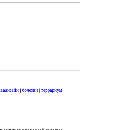
квадизайн
|
болезни
|
террариум