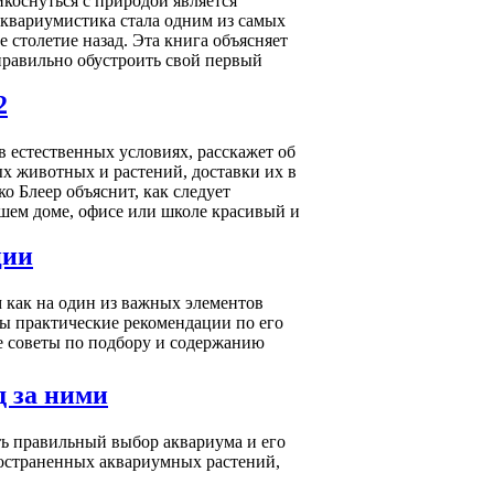
коснуться с природой является
квариумистика стала одним из самых
 столетие назад. Эта книга объясняет
равильно обустроить свой первый
2
 естественных условиях, расскажет об
х животных и растений, доставки их в
ко Блеер объяснит, как следует
ашем доме, офисе или школе красивый и
ции
 как на один из важных элементов
 практические рекомендации по его
е советы по подбору и содержанию
д за ними
ть правильный выбор аквариума и его
ространенных аквариумных растений,