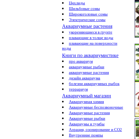
Цихлиды
Шильбовые сомы
Широкоголовые сомы
Электрические сомы
Аквариумные растения
укореняющиеся в грунте
плавающие в толще воды
плавающие на поверхности
воды
Книги по аквариумистике
про аквариум
аквариумные рыбки
аквариумные растения
дизайн аквариума
болезни аквариумных рыбок
террариум
Аквариумный магазин
Аквариумная химия
Аквариумные беспозвоночные
Аквариумные растения
Аквариумные рыбки
Аквариумы и тумбы
Аэрация, озонирование и CO2
Внутренние помпы