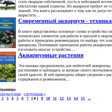
стать творцом собственной, пусть и небольшой вселен
обитателях нашей планеты. Но аквариум требует не т
знаний. Эта книга рассказывает о том, как не допуст
вырастить ...
Современный аквариум - техника
В книге представлены основные схемы устройства со
технических элементов для работы в пресной и морс
работы и приведены рекомендации по выбору тех ил
аквариума. Понимание принципов работы аквариумн
изготовить многие устройства ...
Аквариумные растения
Эта книжка предназначена для любителей аквариума,
растениями и наблюдать за жизнью своего молчаливог
своей красоте. В ней приведены общие сведения о ра
содержания и размножения....
траницы
предыдущая
следующая
»
2
3
4
5
6
7
[ 8 ]
9
10
11
12
13
14
15
...