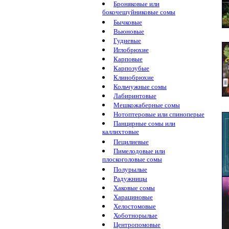
Броняковые или
бокочешуйниковые сомы
Бычковые
Вьюновые
Гудиевые
Иглобрюхие
Карповые
Карпозубые
Клинобрюхие
Кольчужные сомы
Лабиринтовые
Мешкожаберные сомы
Нотоптеровые или спиноперые
Панцирные сомы или
каллихтовые
Пецилиевые
Пимелодовые или
плоскоголовые сомы
Полурылые
Радужницы
Хаковые сомы
Харациновые
Хелостомовые
Хоботнорылые
Центропомовые