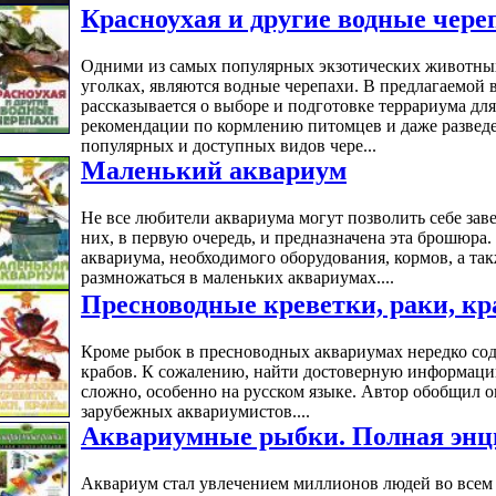
Красноухая и другие водные чере
Одними из самых популярных экзотических животных
уголках, являются водные черепахи. В предлагаемо
рассказывается о выборе и подготовке террариума дл
рекомендации по кормлению питомцев и даже развед
популярных и доступных видов чере...
Маленький аквариум
Не все любители аквариума могут позволить себе зав
них, в первую очередь, и предназначена эта брошюра.
аквариума, необходимого оборудования, кормов, а та
размножаться в маленьких аквариумах....
Пресноводные креветки, раки, к
Кроме рыбок в пресноводных аквариумах нередко сод
крабов. К сожалению, найти достоверную информаци
сложно, особенно на русском языке. Автор обобщил о
зарубежных аквариумистов....
Аквариумные рыбки. Полная энц
Аквариум стал увлечением миллионов людей во всем 