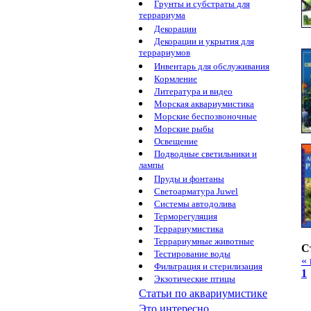
Грунты и субстраты для
террариума
Декорации
Декорации и укрытия для
террариумов
Инвентарь для обслуживания
Кормление
Литература и видео
Морская аквариумистика
Морские беспозвоночные
Морские рыбы
Освещение
Подводные светильники и
лампы
Пруды и фонтаны
Светоарматура Juwel
Системы автодолива
Терморегуляция
Террариумистика
Террариумные животные
С
Тестирование воды
«
Фильтрация и стерилизация
1
Экзотические птицы
Статьи по аквариумистике
Это интересно...