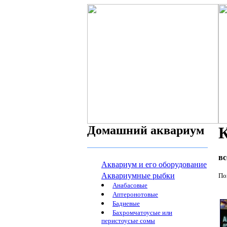
Домашний аквариум
К
вс
Аквариум и его оборудование
Аквариумные рыбки
По
Анабасовые
Аптеронотовые
Бадиевые
Бахромчатоусые или
перистоусые сомы