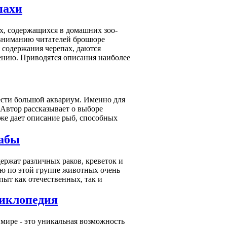
пахи
, содержащихся в домашних зоо-
й вниманию читателей брошюре
я содержания черепах, даются
ению. Приводятся описания наиболее
ести большой аквариум. Именно для
 Автор рассказывает о выборе
кже дает описание рыб, способных
рабы
ержат различных раков, креветок и
ю по этой группе животных очень
пыт как отечественных, так и
иклопедия
мире - это уникальная возможность