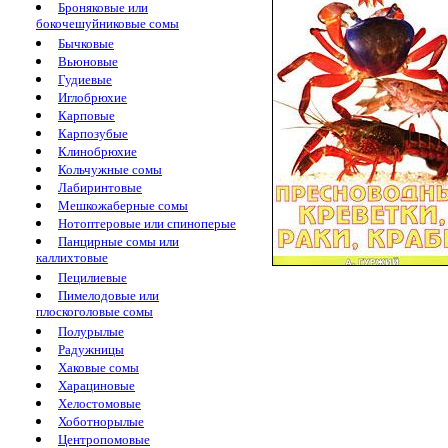
Броняковые или
бокочешуйниковые сомы
Бычковые
Вьюновые
Гудиевые
Иглобрюхие
Карповые
Карпозубые
Клинобрюхие
Кольчужные сомы
Лабиринтовые
Мешкожаберные сомы
Нотоптеровые или спиноперые
Панцирные сомы или
каллихтовые
Пецилиевые
Пимелодовые или
плоскоголовые сомы
Полурылые
Радужницы
Хаковые сомы
Харациновые
Хелостомовые
Хоботнорылые
Центропомовые