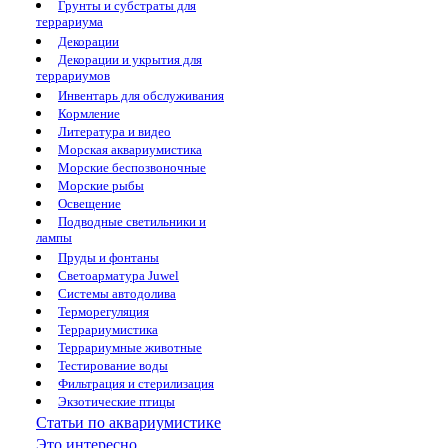
Грунты и субстраты для
террариума
Декорации
Декорации и укрытия для
террариумов
Инвентарь для обслуживания
Кормление
Литература и видео
Морская аквариумистика
Морские беспозвоночные
Морские рыбы
Освещение
Подводные светильники и
лампы
Пруды и фонтаны
Светоарматура Juwel
Системы автодолива
Терморегуляция
Террариумистика
Террариумные животные
Тестирование воды
Фильтрация и стерилизация
Экзотические птицы
Статьи по аквариумистике
Это интересно...