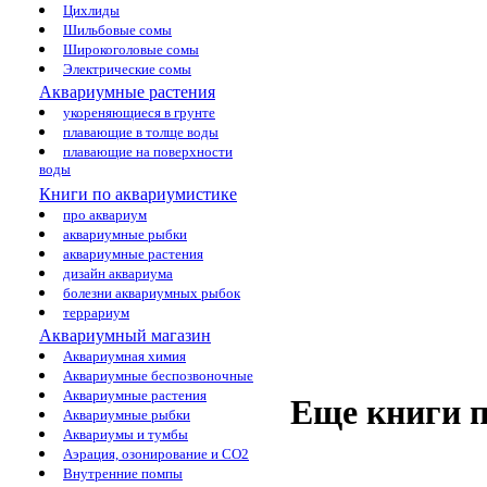
Цихлиды
Шильбовые сомы
Широкоголовые сомы
Электрические сомы
Аквариумные растения
укореняющиеся в грунте
плавающие в толще воды
плавающие на поверхности
воды
Книги по аквариумистике
про аквариум
аквариумные рыбки
аквариумные растения
дизайн аквариума
болезни аквариумных рыбок
террариум
Аквариумный магазин
Аквариумная химия
Аквариумные беспозвоночные
Аквариумные растения
Еще книги п
Аквариумные рыбки
Аквариумы и тумбы
Аэрация, озонирование и CO2
Внутренние помпы