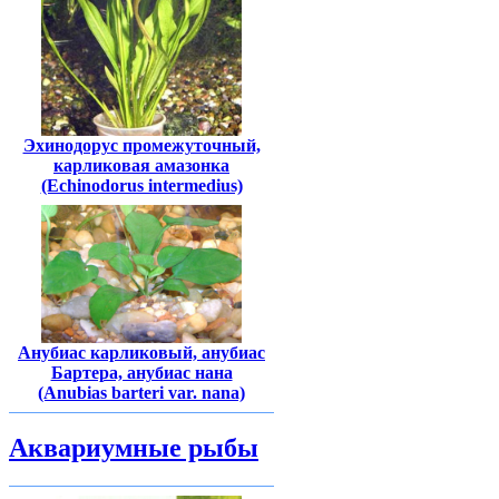
Эхинодорус промежуточный,
карликовая амазонка
(Echinodorus intermedius)
Анубиас карликовый, анубиас
Бартера, анубиас нана
(Anubias barteri var. nana)
Аквариумные рыбы