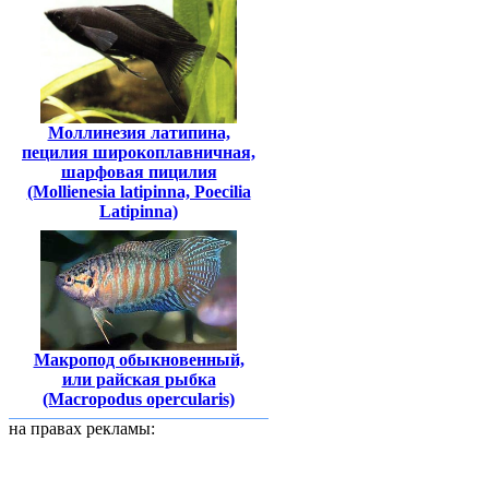
Моллинезия латипина,
пецилия широкоплавничная,
шарфовая пицилия
(Mollienesia latipinna, Poecilia
Latipinna)
Макропод обыкновенный,
или райская рыбка
(Macropodus opercularis)
на правах рекламы: