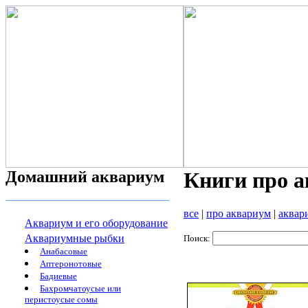
Домашний аквариум
Книги про 
все
|
про аквариум
|
аквар
Аквариум и его оборудование
Аквариумные рыбки
Поиск:
Анабасовые
Аптеронотовые
Бадиевые
Бахромчатоусые или
перистоусые сомы