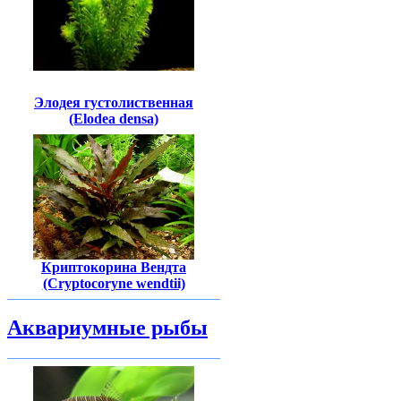
Элодея густолиственная
(Elodea densa)
Криптокорина Вендта
(Cryptocoryne wendtii)
Аквариумные рыбы