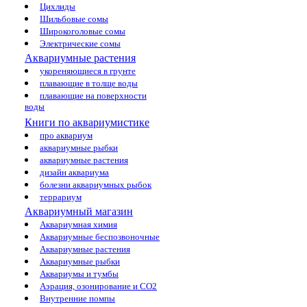
Цихлиды
Шильбовые сомы
Широкоголовые сомы
Электрические сомы
Аквариумные растения
укореняющиеся в грунте
плавающие в толще воды
плавающие на поверхности
воды
Книги по аквариумистике
про аквариум
аквариумные рыбки
аквариумные растения
дизайн аквариума
болезни аквариумных рыбок
террариум
Аквариумный магазин
Аквариумная химия
Аквариумные беспозвоночные
Аквариумные растения
Аквариумные рыбки
Аквариумы и тумбы
Аэрация, озонирование и CO2
Внутренние помпы