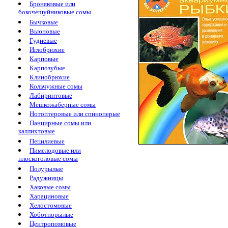
Броняковые или
бокочешуйниковые сомы
Бычковые
Вьюновые
Гудиевые
Иглобрюхие
Карповые
Карпозубые
Клинобрюхие
Кольчужные сомы
Лабиринтовые
Мешкожаберные сомы
Нотоптеровые или спиноперые
Панцирные сомы или
каллихтовые
Пецилиевые
Пимелодовые или
плоскоголовые сомы
Полурылые
Радужницы
Хаковые сомы
Харациновые
Хелостомовые
Хоботнорылые
Центропомовые