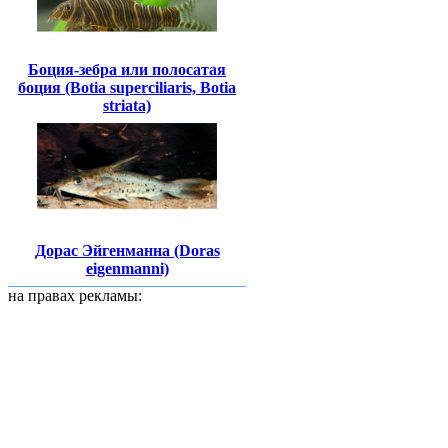
Боция-зебра или полосатая
боция (Botia superciliaris, Botia
striata)
Дорас Эйгенманна (Doras
eigenmanni)
на правах рекламы: