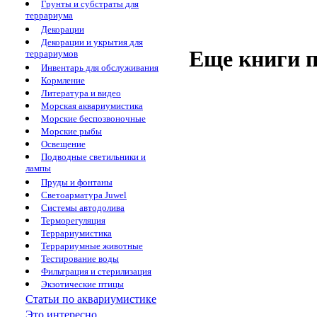
Грунты и субстраты для
террариума
Декорации
Декорации и укрытия для
Еще книги п
террариумов
Инвентарь для обслуживания
Кормление
Литература и видео
Морская аквариумистика
Морские беспозвоночные
Морские рыбы
Освещение
Подводные светильники и
лампы
Пруды и фонтаны
Светоарматура Juwel
Системы автодолива
Терморегуляция
Террариумистика
Террариумные животные
Тестирование воды
Фильтрация и стерилизация
Экзотические птицы
Статьи по аквариумистике
Это интересно...