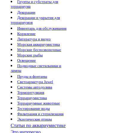
Грунты и субстраты для
террариума
Декорации
Декорации и укрытия для
террариумов
Инвентарь для обслуживания
Кормление
Литература и видео
Морская аквариумистика
Морские беспозвоночные
Морские рыбы
Освещение
Подводные светильники и
лампы
Пруды и фонтаны
Светоарматура Juwel
Системы автодолива
Терморегуляция
Террариумистика
Террариумные животные
Тестирование воды
Фильтрация и стерилизация
Экзотические птицы
Статьи по аквариумистике
Это интересно...