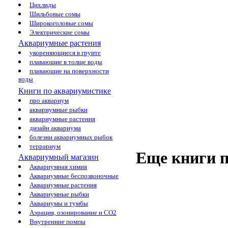
Цихлиды
Шильбовые сомы
Широкоголовые сомы
Электрические сомы
Аквариумные растения
укореняющиеся в грунте
плавающие в толще воды
плавающие на поверхности
воды
Книги по аквариумистике
про аквариум
аквариумные рыбки
аквариумные растения
дизайн аквариума
болезни аквариумных рыбок
террариум
Еще книги п
Аквариумный магазин
Аквариумная химия
Аквариумные беспозвоночные
Аквариумные растения
Аквариумные рыбки
Аквариумы и тумбы
Аэрация, озонирование и CO2
Внутренние помпы