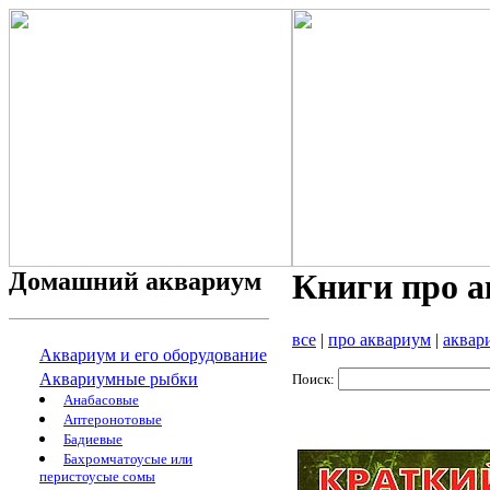
Домашний аквариум
Книги про 
все
|
про аквариум
|
аквар
Аквариум и его оборудование
Аквариумные рыбки
Поиск:
Анабасовые
Аптеронотовые
Бадиевые
Бахромчатоусые или
перистоусые сомы