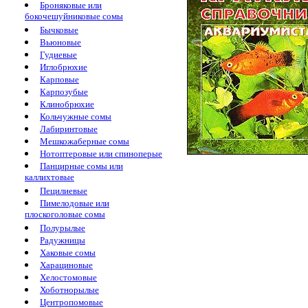
Броняковые или
бокочешуйниковые сомы
Бычковые
Вьюновые
Гудиевые
Иглобрюхие
Карповые
Карпозубые
Клинобрюхие
Кольчужные сомы
Лабиринтовые
Мешкожаберные сомы
Нотоптеровые или спиноперые
Панцирные сомы или
каллихтовые
Пецилиевые
Пимелодовые или
плоскоголовые сомы
Полурылые
Радужницы
Хаковые сомы
Харациновые
Хелостомовые
Хоботнорылые
Центропомовые