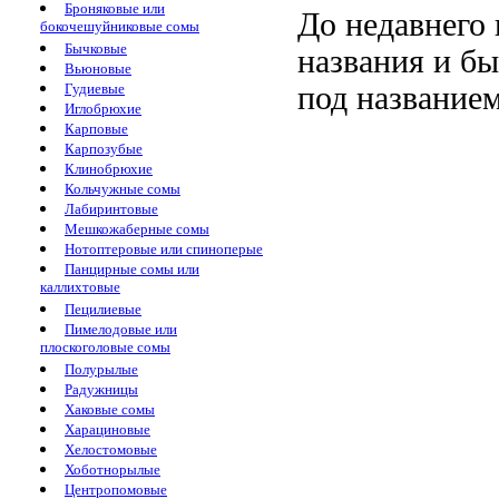
Броняковые или
До недавнего 
бокочешуйниковые сомы
Бычковые
названия и б
Вьюновые
Гудиевые
под названием
Иглобрюхие
Карповые
Карпозубые
Клинобрюхие
Кольчужные сомы
Лабиринтовые
Мешкожаберные сомы
Нотоптеровые или спиноперые
Панцирные сомы или
каллихтовые
Пецилиевые
Пимелодовые или
плоскоголовые сомы
Полурылые
Радужницы
Хаковые сомы
Харациновые
Хелостомовые
Хоботнорылые
Центропомовые