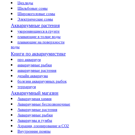
Цихлиды
Шильбовые сомы
Широкоголовые сомы
Электрические сомы
Аквариумные растения
укореняющиеся в грунте
плавающие в толще воды
плавающие на поверхности
воды
Книги по аквариумистике
про аквариум
аквариумные рыбки
аквариумные растения
дизайн аквариума
болезни аквариумных рыбок
террариум
Аквариумный магазин
Аквариумная химия
Аквариумные беспозвоночные
Аквариумные растения
Аквариумные рыбки
Аквариумы и тумбы
Аэрация, озонирование и CO2
Внутренние помпы