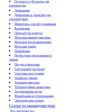
Грунты и субстраты для
террариума
Декорации
Декорации и укрытия для
террариумов
Инвентарь для обслуживания
Кормление
Литература и видео
Морская аквариумистика
Морские беспозвоночные
Морские рыбы
Освещение
Подводные светильники и
лампы
Пруды и фонтаны
Светоарматура Juwel
Системы автодолива
Терморегуляция
Террариумистика
Террариумные животные
Тестирование воды
Фильтрация и стерилизация
Экзотические птицы
Статьи по аквариумистике
Это интересно...