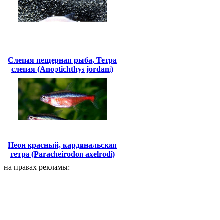
Слепая пещерная рыба, Тетра
слепая (Anoptichthys jordani)
Неон красный, кардинальская
тетра (Paracheirodon axelrodi)
на правах рекламы: