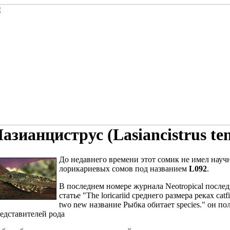
азианциструс (Lasiancistrus ten
До недавнего времени этот сомик не имел науч
лорикариевых сомов под названием
L092
.
В последнем номере журнала Neotropical
послед
статье "The loricariid
среднего размера реках
catf
two new
название Рыбка обитает
species." он п
едставителей рода