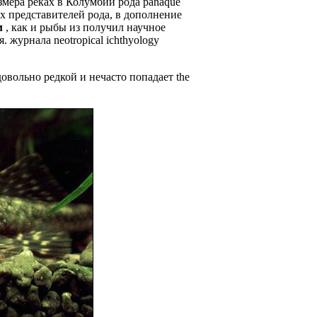
змера реках в Колумбии
рода panaque
х представителей рода, в дополнение
м
, как и рыбы из
получил научное
я.
журнала neotropical ichthyology
овольно редкой и нечасто попадает
the