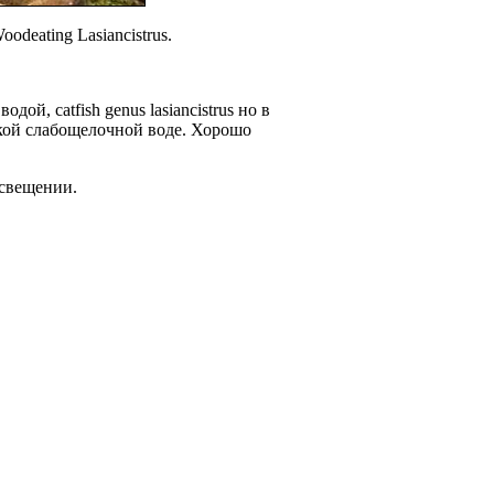
odeating Lasiancistrus.
 водой,
catfish genus lasiancistrus
но в
кой слабощелочной воде.
Хорошо
свещении.