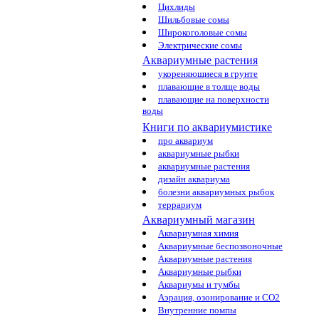
Цихлиды
Шильбовые сомы
Широкоголовые сомы
Электрические сомы
Аквариумные растения
укореняющиеся в грунте
плавающие в толще воды
плавающие на поверхности
воды
Книги по аквариумистике
про аквариум
аквариумные рыбки
аквариумные растения
дизайн аквариума
болезни аквариумных рыбок
террариум
Аквариумный магазин
Аквариумная химия
Аквариумные беспозвоночные
Аквариумные растения
Аквариумные рыбки
Аквариумы и тумбы
Аэрация, озонирование и CO2
Внутренние помпы