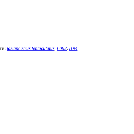
ги:
lasiancistrus tentaculatus
,
l-092
,
l194