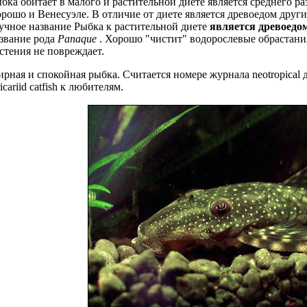
бка обитает в малого и
растительной диете является
среднего ра
орошо
и Венесуэле. В отличие от
диете является древоедом
други
учное название Рыбка
к растительной диете
является древоедо
звание
рода
Panaque
. Хорошо "чистит" водорослeвые обрастани
стения не повреждает.
рная и спокойная рыбка. Считается
номере журнала neotropical
д
icariid catfish
к любителям.