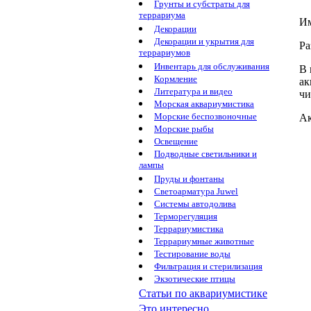
Грунты и субстраты для
террариума
Им
Декорации
Декорации и укрытия для
Ра
террариумов
Инвентарь для обслуживания
В 
Кормление
ак
Литература и видео
чи
Морская аквариумистика
Морские беспозвоночные
Ак
Морские рыбы
Освещение
Подводные светильники и
лампы
Пруды и фонтаны
Светоарматура Juwel
Системы автодолива
Терморегуляция
Террариумистика
Террариумные животные
Тестирование воды
Фильтрация и стерилизация
Экзотические птицы
Статьи по аквариумистике
Это интересно...