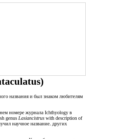
taculatus)
ного названия и был знаком любителям
нем номере журнала
Ichthyology в
ish genus
Lasiancistrus
with description of
олучил научное название.
других