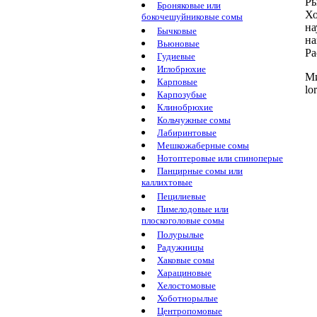
Ры
Броняковые или
Х
бокочешуйниковые сомы
на
Бычковые
на
Вьюновые
Ра
Гудиевые
Иглобрюхие
Ми
Карповые
lor
Карпозубые
Клинобрюхие
Кольчужные сомы
Лабиринтовые
Мешкожаберные сомы
Нотоптеровые или спиноперые
Панцирные сомы или
каллихтовые
Пецилиевые
Пимелодовые или
плоскоголовые сомы
Полурылые
Радужницы
Хаковые сомы
Харациновые
Хелостомовые
Хоботнорылые
Центропомовые