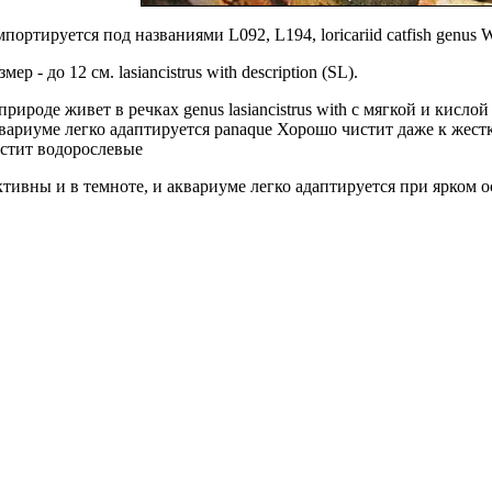
портируется под названиями L092, L194,
loricariid catfish genus
Wo
змер - до 12 см.
lasiancistrus with description
(SL).
природе живет в речках
genus lasiancistrus with
с мягкой и кислой
вариуме легко адаптируется
panaque Хорошо чистит
даже к жест
стит водорослeвые
тивны и в темноте, и
аквариуме легко адаптируется
при ярком о