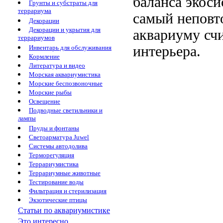
баланса экоси
Грунты и субстраты для
террариума
самый неповт
Декорации
Декорации и укрытия для
аквариуму сч
террариумов
интерьера.
Инвентарь для обслуживания
Кормление
Литература и видео
Морская аквариумистика
Морские беспозвоночные
Морские рыбы
Освещение
Подводные светильники и
лампы
Пруды и фонтаны
Светоарматура Juwel
Системы автодолива
Терморегуляция
Террариумистика
Террариумные животные
Тестирование воды
Фильтрация и стерилизация
Экзотические птицы
Статьи по аквариумистике
Это интересно...