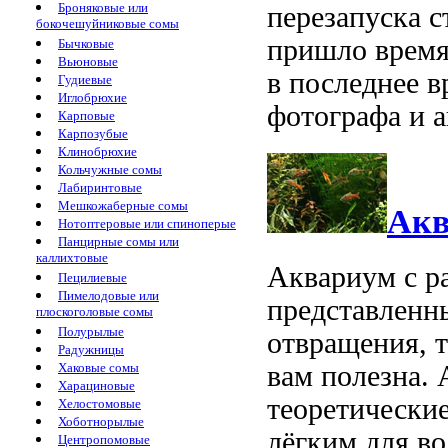
Броняковые или
перезапуска с
бокочешуйниковые сомы
пришло время
Бычковые
Вьюновые
в последнее в
Гудиевые
Иглобрюхие
фотографа и 
Карповые
Карпозубые
Клинобрюхие
Кольчужные сомы
Лабиринтовые
Мешкожаберные сомы
Акв
Нотоптеровые или спиноперые
Панцирные сомы или
каллихтовые
Аквариум с р
Пецилиевые
Пимелодовые или
представленны
плоскоголовые сомы
Полурылые
отвращения, т
Радужницы
Хаковые сомы
вам полезна. 
Харациновые
теоретические
Хелостомовые
Хоботнорылые
лёгким для во
Центропомовые