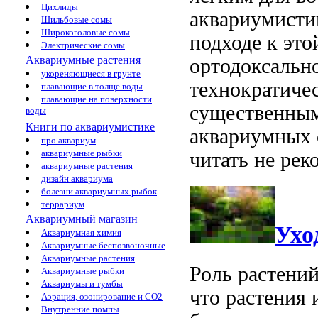
Цихлиды
аквариумистик
Шильбовые сомы
Широкоголовые сомы
подходе к это
Электрические сомы
Аквариумные растения
ортодоксально
укореняющиеся в грунте
технократичес
плавающие в толще воды
плавающие на поверхности
существенным
воды
Книги по аквариумистике
аквариумных 
про аквариум
аквариумные рыбки
читать не рек
аквариумные растения
дизайн аквариума
болезни аквариумных рыбок
террариум
Аквариумный магазин
Ухо
Аквариумная химия
Аквариумные беспозвоночные
Аквариумные растения
Роль растений
Аквариумные рыбки
Аквариумы и тумбы
что растения
Аэрация, озонирование и CO2
Внутренние помпы