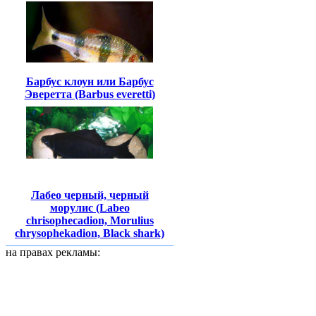
Барбус клоун или Барбус
Эверетта (Barbus everetti)
Лабео черный, черный
морулис (Labeo
chrisophecadion, Morulius
chrysophekadion, Black shark)
на правах рекламы: