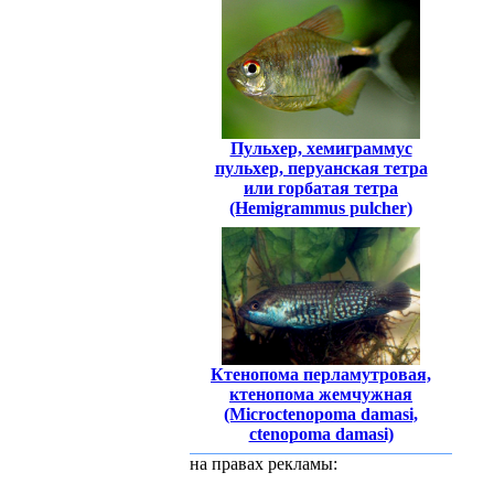
Пульхер, хемиграммус
пульхер, перуанская тетра
или горбатая тетра
(Hemigrammus pulcher)
Ктенопома перламутровая,
ктенопома жемчужная
(Microctenopoma damasi,
сtenopoma damasi)
на правах рекламы: