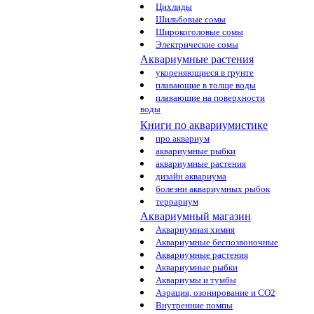
Цихлиды
Шильбовые сомы
Широкоголовые сомы
Электрические сомы
Аквариумные растения
укореняющиеся в грунте
плавающие в толще воды
плавающие на поверхности
воды
Книги по аквариумистике
про аквариум
аквариумные рыбки
аквариумные растения
дизайн аквариума
болезни аквариумных рыбок
террариум
Аквариумный магазин
Аквариумная химия
Аквариумные беспозвоночные
Аквариумные растения
Аквариумные рыбки
Аквариумы и тумбы
Аэрация, озонирование и CO2
Внутренние помпы