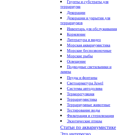
Грунты и субстраты для
террариума
Декорации
Декорации и укрытия для
террариумов
Инвентарь для обслуживания
Кормление
Литература и видео
Морская аквариумистика
Морские беспозвоночные
Морские рыбы
Освещение
Подводные светильники и
лампы
Пруды и фонтаны
Светоарматура Juwel
Системы автодолива
Терморегуляция
Террариумистика
Террариумные животные
Тестирование воды
Фильтрация и стерилизация
Экзотические птицы
Статьи по аквариумистике
Это интересно...