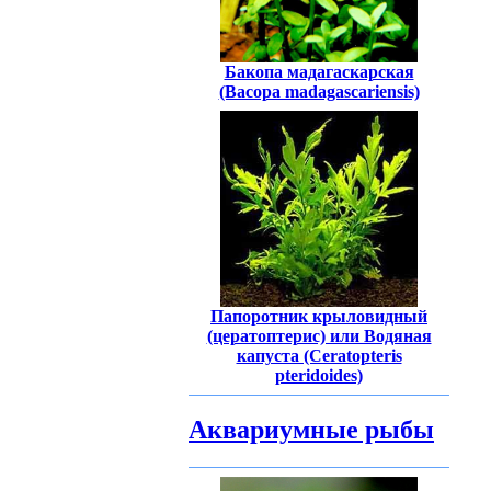
Бакопа мадагаскарская
(Bacopa madagascariensis)
Папоротник крыловидный
(цератоптерис) или Водяная
капуста (Ceratopteris
pteridoides)
Аквариумные рыбы