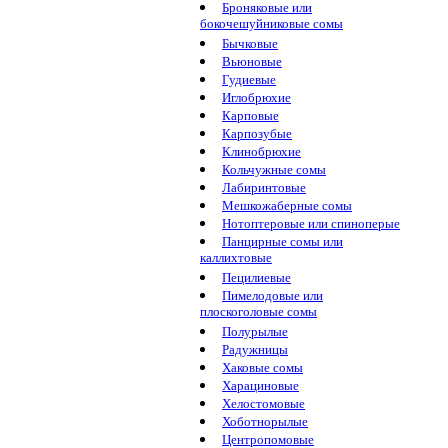
Броняковые или
бокочешуйниковые сомы
Бычковые
Вьюновые
Гудиевые
Иглобрюхие
Карповые
Карпозубые
Клинобрюхие
Кольчужные сомы
Лабиринтовые
Мешкожаберные сомы
Нотоптеровые или спиноперые
Панцирные сомы или
каллихтовые
Пецилиевые
Пимелодовые или
плоскоголовые сомы
Полурылые
Радужницы
Хаковые сомы
Харациновые
Хелостомовые
Хоботнорылые
Центропомовые