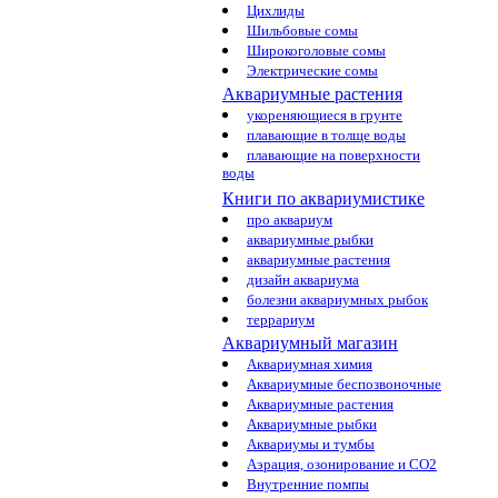
Цихлиды
Шильбовые сомы
Широкоголовые сомы
Электрические сомы
Аквариумные растения
укореняющиеся в грунте
плавающие в толще воды
плавающие на поверхности
воды
Книги по аквариумистике
про аквариум
аквариумные рыбки
аквариумные растения
дизайн аквариума
болезни аквариумных рыбок
террариум
Аквариумный магазин
Аквариумная химия
Аквариумные беспозвоночные
Аквариумные растения
Аквариумные рыбки
Аквариумы и тумбы
Аэрация, озонирование и CO2
Внутренние помпы