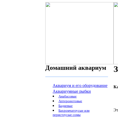
Домашний аквариум
З
Аквариум и его оборудование
К
Аквариумные рыбки
Анабасовые
Аптеронотовые
Бадиевые
Эт
Бахромчатоусые или
перистоусые сомы