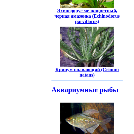
Эхинодорус мелкоцветный,
черная амазонка (Echinodorus
parviflorus)
Кринум плавающий (Crinum
natans)
Аквариумные рыбы