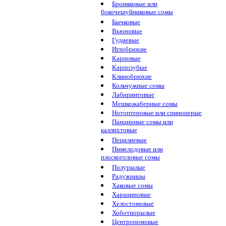
Броняковые или
бокочешуйниковые сомы
Бычковые
Вьюновые
Гудиевые
Иглобрюхие
Карповые
Карпозубые
Клинобрюхие
Кольчужные сомы
Лабиринтовые
Мешкожаберные сомы
Нотоптеровые или спиноперые
Панцирные сомы или
каллихтовые
Пецилиевые
Пимелодовые или
плоскоголовые сомы
Полурылые
Радужницы
Хаковые сомы
Харациновые
Хелостомовые
Хоботнорылые
Центропомовые