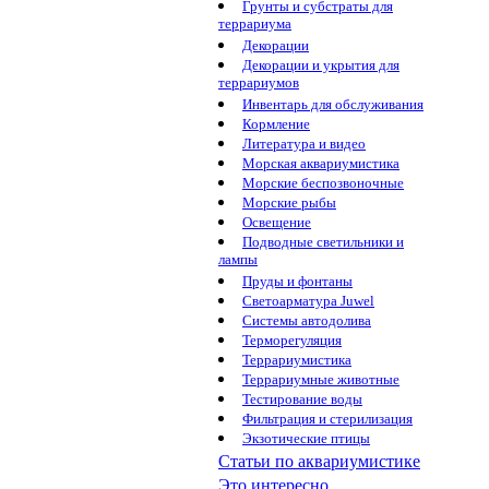
Грунты и субстраты для
террариума
Декорации
Декорации и укрытия для
террариумов
Инвентарь для обслуживания
Кормление
Литература и видео
Морская аквариумистика
Морские беспозвоночные
Морские рыбы
Освещение
Подводные светильники и
лампы
Пруды и фонтаны
Светоарматура Juwel
Системы автодолива
Терморегуляция
Террариумистика
Террариумные животные
Тестирование воды
Фильтрация и стерилизация
Экзотические птицы
Статьи по аквариумистике
Это интересно...