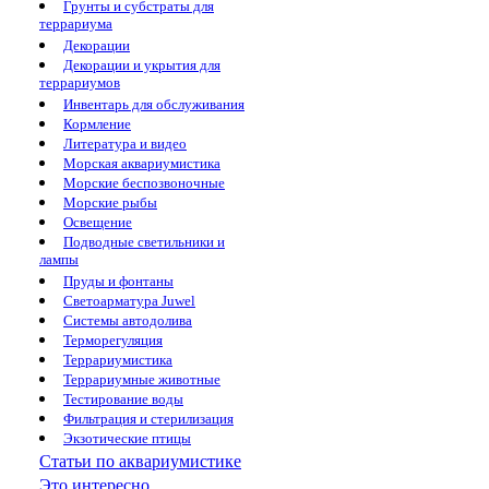
Грунты и субстраты для
террариума
Декорации
Декорации и укрытия для
террариумов
Инвентарь для обслуживания
Кормление
Литература и видео
Морская аквариумистика
Морские беспозвоночные
Морские рыбы
Освещение
Подводные светильники и
лампы
Пруды и фонтаны
Светоарматура Juwel
Системы автодолива
Терморегуляция
Террариумистика
Террариумные животные
Тестирование воды
Фильтрация и стерилизация
Экзотические птицы
Статьи по аквариумистике
Это интересно...