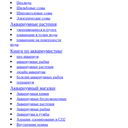
Цихлиды
Шильбовые сомы
Широкоголовые сомы
Электрические сомы
Аквариумные растения
укореняющиеся в грунте
плавающие в толще воды
плавающие на поверхности
воды
Книги по аквариумистике
про аквариум
аквариумные рыбки
аквариумные растения
дизайн аквариума
болезни аквариумных рыбок
террариум
Аквариумный магазин
Аквариумная химия
Аквариумные беспозвоночные
Аквариумные растения
Аквариумные рыбки
Аквариумы и тумбы
Аэрация, озонирование и CO2
Внутренние помпы