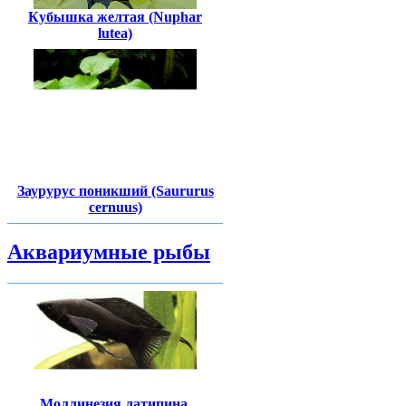
Кубышка желтая (Nuphar
lutea)
Заурурус поникший (Saururus
cernuus)
Аквариумные рыбы
Моллинезия латипина,