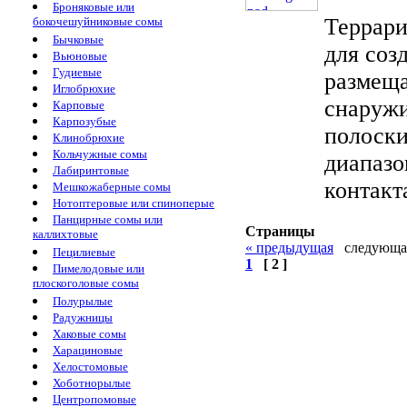
Броняковые или
Террари
бокочешуйниковые сомы
Бычковые
для соз
Вьюновые
Гудиевые
размеща
Иглобрюхие
снаружи
Карповые
Карпозубые
полоски
Клинобрюхие
Кольчужные сомы
диапазо
Лабиринтовые
контакт
Мешкожаберные сомы
Нотоптеровые или спиноперые
Панцирные сомы или
Страницы
каллихтовые
«
предыдущая
следующ
Пецилиевые
1
[ 2 ]
Пимелодовые или
плоскоголовые сомы
Полурылые
Радужницы
Хаковые сомы
Харациновые
Хелостомовые
Хоботнорылые
Центропомовые