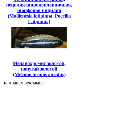
пецилия широкоплавничная,
шарфовая пицилия
(Mollienesia latipinna, Poecilia
Latipinna)
Меланохромис золотой,
попугай золотой
(Melanochromis auratus)
на правах рекламы: