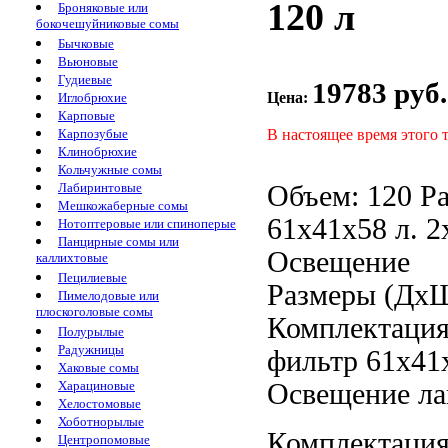
120 л
Броняковые или
бокочешуйниковые сомы
Бычковые
Вьюновые
Гудиевые
19783 руб.
Цена:
Иглобрюхие
Карповые
В настоящее время этого 
Карпозубые
Клинобрюхие
Кольчужные сомы
Объем: 120
Р
Лабиринтовые
Мешкожаберные сомы
61x41x58
л.
2
Нотоптеровые или спиноперые
Панцирные сомы или
Освещение
каллихтовые
Пецилиевые
Размеры (Дх
Пимелодовые или
плоскоголовые сомы
Комплектаци
Полурылые
Радужницы
фильтр
61x41
Хаковые сомы
Освещение л
Харациновые
Хелостомовые
Хоботнорылые
Комплектация
Центропомовые