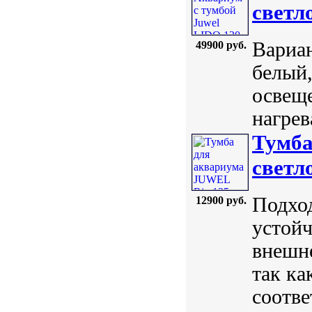
светл
Вариан
49900 руб.
белый,
освеще
нагрев
Тумба
светл
Подхо
12900 руб.
устойч
внешне
так ка
соотве