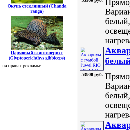
Прямоу
53900 руб.
Окунь стеклянный (Chanda
Вариан
ranga)
белый,
освеще
нагрев
Аквар
Парчовый глиптоперихт
(Glyptoperichthys gibbiceps)
белы
на правах рекламы:
Прямоу
53900 руб.
Вариан
белый,
освеще
нагрев
Аквар