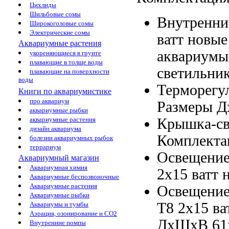
Цихлиды
Шильбовые сомы
Внутренни
Широкоголовые сомы
Электрические сомы
ватт новые
Аквариумные растения
аквариумы
укореняющиеся в грунте
плавающие в толще воды
светильни
плавающие на поверхности
воды
Терморегу
Книги по аквариумистике
про аквариум
Размеры 
аквариумные рыбки
Крышка-св
аквариумные растения
дизайн аквариума
Комплекта
болезни аквариумных рыбок
террариум
Освещени
Аквариумный магазин
Аквариумная химия
2х15 ватт 
Аквариумные беспозвоночные
Аквариумные растения
Освещени
Аквариумные рыбки
T8 2х15
ва
Аквариумы и тумбы
Аэрация, озонирование и CO2
ДхШхВ 61
Внутренние помпы