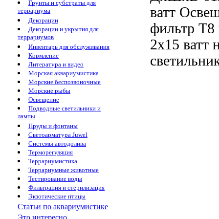
Грунты и субстраты для
ватт Осве
террариума
Декорации
фильтр
T8
Декорации и укрытия для
террариумов
2х15 ватт 
Инвентарь для обслуживания
Кормление
светильни
Литература и видео
Морская аквариумистика
Морские беспозвоночные
Морские рыбы
Освещение
Подводные светильники и
лампы
Пруды и фонтаны
Светоарматура Juwel
Системы автодолива
Терморегуляция
Террариумистика
Террариумные животные
Тестирование воды
Фильтрация и стерилизация
Экзотические птицы
Статьи по аквариумистике
Это интересно...