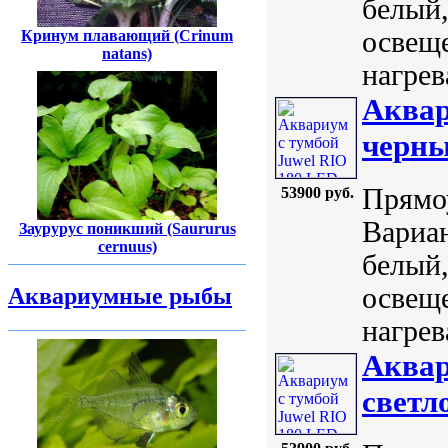
белый,
освеще
Кринум плавающий (Crinum
natans)
нагрев
Аквар
черн
Прямоу
53900 руб.
Вариан
Заурурус поникший (Saururus
cernuus)
белый,
освеще
Аквариумные рыбы
нагрев
Аквар
светл