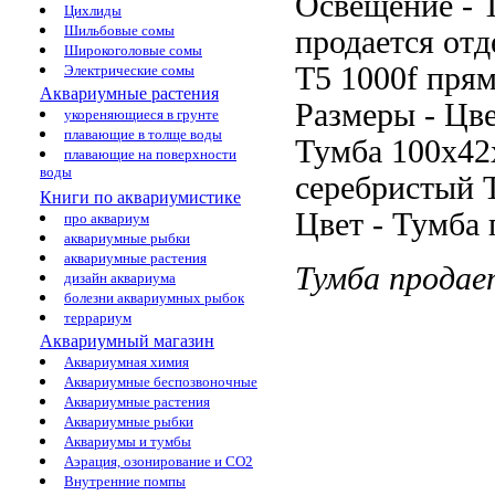
Освещение -
Цихлиды
Шильбовые сомы
продается отд
Широкоголовые сомы
T5
1000f пря
Электрические сомы
Аквариумные растения
Размеры -
Цве
укореняющиеся в грунте
плавающие в толще воды
Тумба
100х42
плавающие на поверхности
воды
серебристый 
Книги по аквариумистике
Цвет -
Тумба 
про аквариум
аквариумные рыбки
аквариумные растения
Тумба прода
дизайн аквариума
болезни аквариумных рыбок
террариум
Аквариумный магазин
Аквариумная химия
Аквариумные беспозвоночные
Аквариумные растения
Аквариумные рыбки
Аквариумы и тумбы
Аэрация, озонирование и CO2
Внутренние помпы