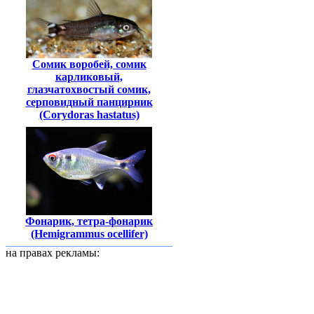
Сомик воробей, сомик
карликовый,
глазчатохвостый сомик,
серповидный панцирник
(Corydoras hastatus)
Фонарик, тетра-фонарик
(Hemigrammus ocellifer)
на правах рекламы: