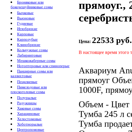
прямоуг., 
Броняковые или
бокочешуйниковые сомы
Бычковые
серебрис
Вьюновые
Гудиевые
Иглобрюхие
Карповые
22533 руб.
Карпозубые
Цена:
Клинобрюхие
Кольчужные сомы
В настоящее время этого 
Лабиринтовые
Мешкожаберные сомы
Нотоптеровые или спиноперые
Аквариум An
Панцирные сомы или
каллихтовые
прямоуг Объ
Пецилиевые
Пимелодовые или
1000F, прямоу
плоскоголовые сомы
Полурылые
Объем -
Цвет
Радужницы
Хаковые сомы
Тумба
245 л
с
Харациновые
Хелостомовые
Тумба продае
Хоботнорылые
Центропомовые