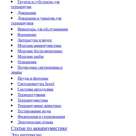
Грунты и субстраты для
террариума
Декорации
Декорации и укрытия для
террариумов
Инвентарь для обслуживания
Кормление
Литература и видео
Морская аквариумистика
Морские беспозвоночные
Морские рыбы
Освещение
Подводные светильники и
лампы
Пруды и фонтаны
Светоарматура Juwel
Системы автодолива
Терморегуляция
Террариумистика
Террариумные животные
Тестирование воды
Фильтрация и стерилизация
Экзотические птицы
Статьи по аквариумистике
Это интересно...