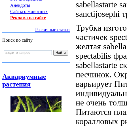
sabellastarte s
Анекдоты
Сайты о животных
sanctijosephi
Реклама на сайте
Трубка изгот
Различные статьи
частичек
spect
Поиск по сайту
желтая sabella
spectabilis
фра
sabellastarte
ск
песчинок. Ок
Аквариумные
варьирует
Пит
растения
индивидуальн
не очень
толщ
Питаются пла
коралловых р