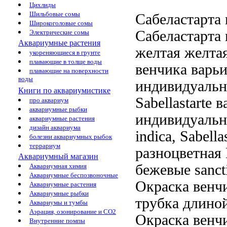
Цихлиды
Шильбовые сомы
Сабеластарта
Широкоголовые сомы
Сабеластарта
Электрические сомы
Аквариумные растения
желтая
желтая 
укореняющиеся в грунте
плавающие в толще воды
венчика варь
плавающие на поверхности
воды
индивидуальн
Книги по аквариумистике
Sabellastarte
в
про аквариум
аквариумные рыбки
индивидуальн
аквариумные растения
дизайн аквариума
indica, Sabella
болезни аквариумных рыбок
террариум
разноцветная
Аквариумный магазин
бежевые
sancti
Аквариумная химия
Аквариумные беспозвоночные
Окраска венч
Аквариумные растения
Аквариумные рыбки
трубка длино
Аквариумы и тумбы
Аэрация, озонирование и CO2
Окраска венч
Внутренние помпы