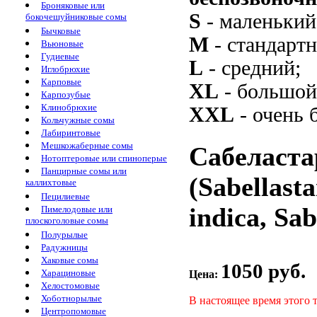
Броняковые или
S
- маленький
бокочешуйниковые сомы
Бычковые
M
- стандарт
Вьюновые
Гудиевые
L
- средний;
Иглобрюхие
Карповые
XL
- большой
Карпозубые
Клинобрюхие
XXL
- очень 
Кольчужные сомы
Лабиринтовые
Мешкожаберные сомы
Сабеласта
Нотоптеровые или спиноперые
Панцирные сомы или
(Sabellasta
каллихтовые
Пецилиевые
indica, Sab
Пимелодовые или
плоскоголовые сомы
Полурылые
Радужницы
Хаковые сомы
1050 руб.
Харациновые
Цена:
Хелостомовые
Хоботнорылые
В настоящее время этого 
Центропомовые