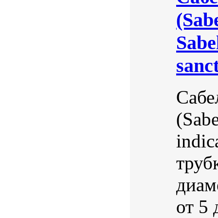
(Sabe
Sabel
sanc
Сабе
(Sabe
indic
труб
диам
от 5 