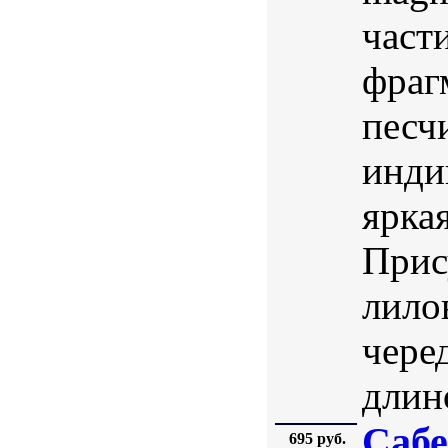
част
фраг
песч
инди
яркая
Прис
лило
чере
длино
Сабе
695 руб.