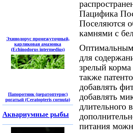
распростране
Пацифика По
Поселяются 
камнями
с бе
Эхинодорус промежуточный,
карликовая амазонка
Оптимальным
(Echinodorus intermedius)
для содержан
зрелый
корма
также патент
добавлять фи
Папоротник (цератоптерис)
добавлять
мик
рогатый (Ceratopteris cornuta)
длительного 
Аквариумные рыбы
дополнительн
питания мож