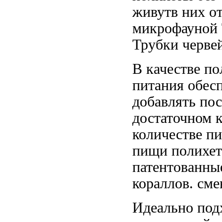
живутв
них о
микрофауной 
Трубки черве
В качестве
по
питания
обес
добавлять
пос
достаточном 
количестве п
пищи полихе
патентованны
кораллов.
сме
Идеально под