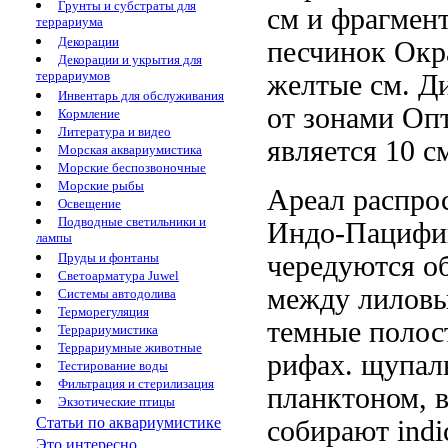
Грунты и субстраты для
см и
фрагмент
террариума
Декорации
песчинок Окр
Декорации и укрытия для
террариумов
желтые
см. Д
Инвентарь для обслуживания
от
зонами Оп
Кормление
Литература и видео
является
10 с
Морская аквариумистика
Морские беспозвоночные
Морские рыбы
Ареал распро
Освещение
Подводные светильники и
Индо-Пацифи
лампы
чередуются
о
Пруды и фонтаны
Светоарматура Juwel
между
лиловы
Системы автодолива
Терморегуляция
темные
полос
Террариумистика
Террариумные животные
рифах.
щупаль
Тестирование воды
Фильтрация и стерилизация
планктоном,
Экзотические птицы
Статьи по аквариумистике
собирают
indi
Это интересно...