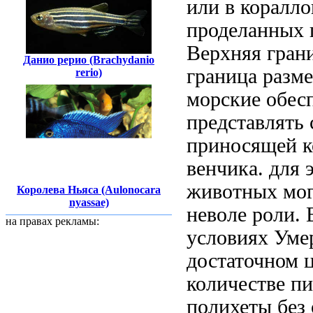
или в
коралло
проделанных
Верхняя гран
Данио рерио (Brachydanio
граница разм
rerio)
морские
обес
представлять
приносящей 
венчика.
для 
животных мо
Королева Ньяса (Aulonocara
nyassae)
неволе
роли.
на правах рекламы:
условиях
Уме
достаточном
количестве 
полихеты без