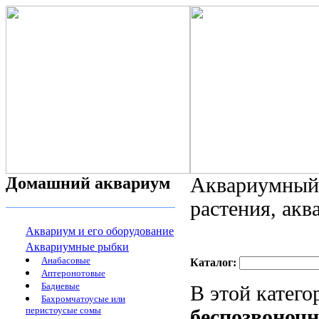
Домашний аквариум
Аквариумный 
растения, ак
Аквариум и его оборудование
Аквариумные рыбки
Анабасовые
Каталог:
Аптеронотовые
Бадиевые
В этой катег
Бахромчатоусые или
перистоусые сомы
беспозвоноч