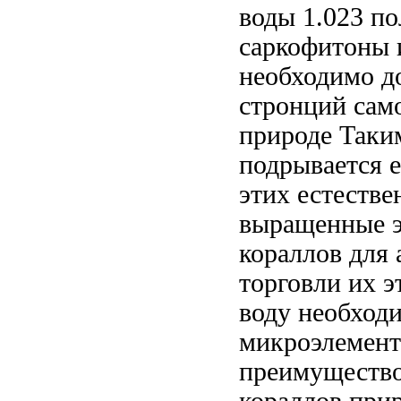
воды 1.023
по
саркофитоны 
необходимо д
стронций
сам
природе Таки
подрывается 
этих
естестве
выращенные э
кораллов
для 
торговли их
э
воду необход
микроэлемен
преимуществ
кораллов
прир