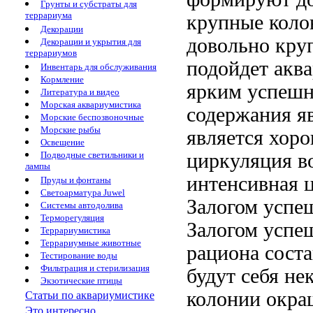
Грунты и субстраты для
террариума
крупные коло
Декорации
довольно кру
Декорации и укрытия для
террариумов
подойдет акв
Инвентарь для обслуживания
Кормление
ярким
успешн
Литература и видео
Морская аквариумистика
содержания я
Морские беспозвоночные
Морские рыбы
является хор
Освещение
циркуляция в
Подводные светильники и
лампы
интенсивная 
Пруды и фонтаны
Светоарматура Juwel
Залогом успе
Системы автодолива
Терморегуляция
Залогом успе
Террариумистика
Террариумные животные
рациона сост
Тестирование воды
Фильтрация и стерилизация
будут себя
нек
Экзотические птицы
колонии окр
Статьи по аквариумистике
Это интересно...