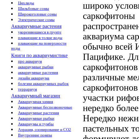
широко
услов
Цихлиды
Шильбовые сомы
саркофитоны
Широкоголовые сомы
Электрические сомы
распростране
Аквариумные растения
укореняющиеся в грунте
аквариума са
плавающие в толще воды
плавающие на поверхности
обычно
всей 
воды
Пацифике.
Дл
Книги по аквариумистике
про аквариум
саркофитонов
аквариумные рыбки
аквариумные растения
различные
ме
дизайн аквариума
болезни аквариумных рыбок
саркофитонов
террариум
участки риф
Аквариумный магазин
Аквариумная химия
нередко более
Аквариумные беспозвоночные
Аквариумные растения
Нередко
нежн
Аквариумные рыбки
Аквариумы и тумбы
пастельных т
Аэрация, озонирование и CO2
Внутренние помпы
формируют д