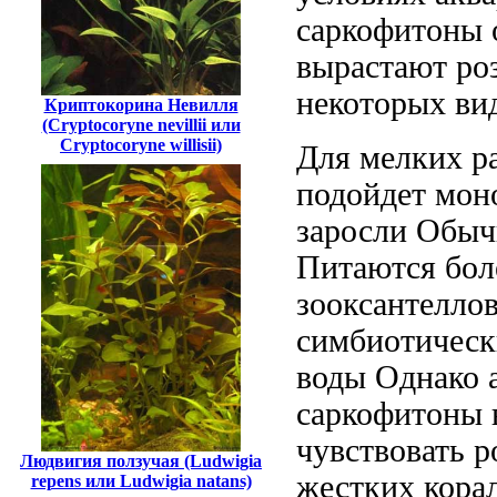
саркофитоны
вырастают
ро
некоторых ви
Криптокорина Невилля
(Cryptocoryne nevillii или
Cryptocoryne willisii)
Для мелких
р
подойдет
мон
заросли Обыч
Питаются
бол
зооксантелло
симбиотическ
воды Однако
а
саркофитоны
чувствовать
р
Людвигия ползучая (Ludwigia
жестких кора
repens или Ludwigia natans)