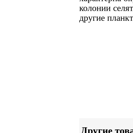
колонии селя
другие планк
Другие тов