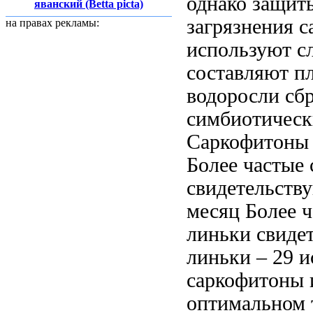
однако
защит
яванский (Betta picta)
загрязнения 
на правах рекламы:
используют с
составляют
пл
водоросли
сбр
симбиотическ
Саркофитоны
Более частые
свидетельств
месяц Более 
линьки свиде
линьки
– 29
и
саркофитоны 
оптимальном 