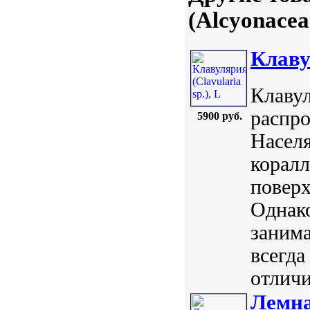
(Alcyonacea
Клавул
Клавул
распр
5900 руб.
Насел
коралл
поверх
Однако
заним
всегда
отличи
Лемна