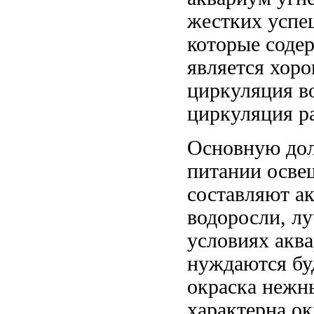
жестких
успе
которые
соде
является хор
циркуляция в
циркуляция
ра
Основную д
питании
осве
составляют
а
водоросли,
лу
условиях акв
нуждаются
бу
окраска нежн
характерна о