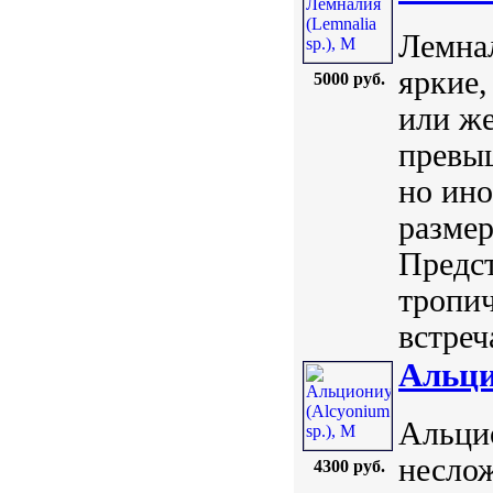
Лемнал
яркие,
5000 руб.
или же
превыш
но ино
размер
Предст
тропи
встреч
Альци
Альцио
неслож
4300 руб.