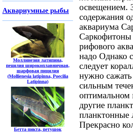
освещением. 
Аквариумные рыбы
содержания
о
аквариума Са
Саркофитоны 
рифового акв
надо
Однако 
Моллинезия латипина,
следует
корал
пецилия широкоплавничная,
шарфовая пицилия
нужно сажать
(Mollienesia latipinna, Poecilia
Latipinna)
сильным тече
оптимальном
другие планк
планктонные
Прекрасно
ко
Бетта пикта, петушок