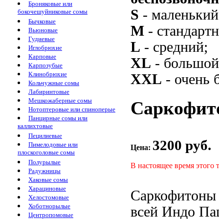
Броняковые или
S
- маленький
бокочешуйниковые сомы
Бычковые
M
- стандарт
Вьюновые
Гудиевые
L
- средний;
Иглобрюхие
Карповые
XL
- большой
Карпозубые
Клинобрюхие
XXL
- очень 
Кольчужные сомы
Лабиринтовые
Мешкожаберные сомы
Саркофито
Нотоптеровые или спиноперые
Панцирные сомы или
каллихтовые
Пецилиевые
3200 руб.
Пимелодовые или
Цена:
плоскоголовые сомы
Полурылые
В настоящее время этого 
Радужницы
Хаковые сомы
Харациновые
Саркофитоны 
Хелостомовые
Хоботнорылые
всей Индо Па
Центропомовые