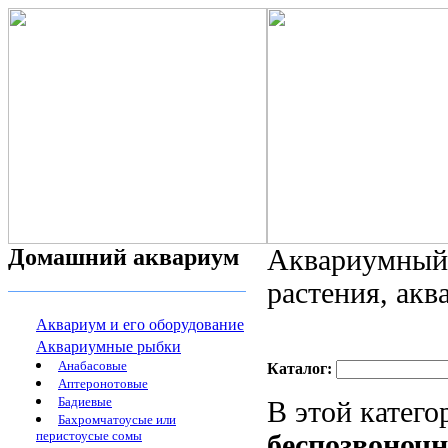
Домашний аквариум
Аквариумный 
растения, ак
Аквариум и его оборудование
Аквариумные рыбки
Анабасовые
Каталог:
Аптеронотовые
Бадиевые
В этой катег
Бахромчатоусые или
перистоусые сомы
беспозвоноч