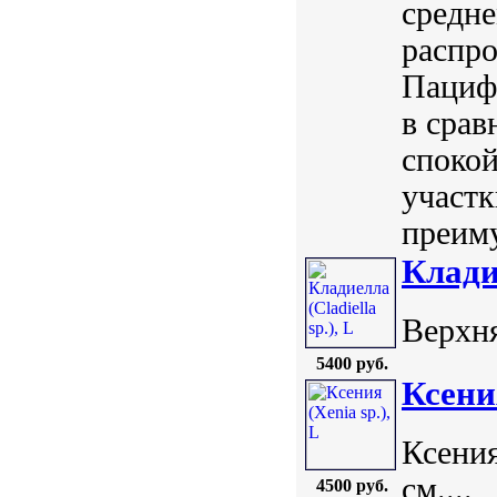
средне
распро
Пацифи
в срав
споко
участк
преиму
Кладие
Верхня
5400 руб.
Ксения
Ксения
см....
4500 руб.