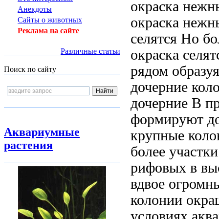
окраска нежн
Анекдоты
окраска нежн
Сайты о животных
Реклама на сайте
селятся
Но бо
окраска
селят
Различные статьи
рядом образу
Поиск по сайту
дочерние кол
дочерние
В п
формируют д
Аквариумные
крупные коло
растения
более
участки
рифовых
в вы
вдвое
огромны
колонии окр
условиях акв