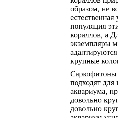
образом, не
в
естественная
популяция эт
кораллов, а
Д
экземпляры
м
адаптируютс
крупные коло
Саркофитоны
подходят для
аквариума,
пр
довольно кру
довольно кру
аквариум
угне