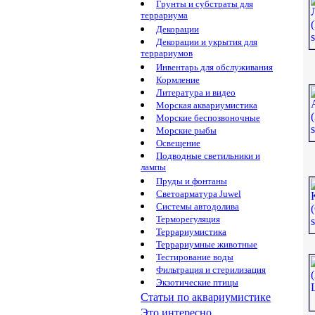
Грунты и субстраты для
террариума
Декорации
Декорации и укрытия для
террариумов
Инвентарь для обслуживания
Кормление
Литература и видео
Морская аквариумистика
Морские беспозвоночные
Морские рыбы
Освещение
Подводные светильники и
лампы
Пруды и фонтаны
Светоарматура Juwel
Системы автодолива
Терморегуляция
Террариумистика
Террариумные животные
Тестирование воды
Фильтрация и стерилизация
Экзотические птицы
Статьи по аквариумистике
Это интересно...