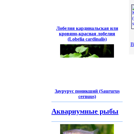
Лобелия кардинальская или
кровяно-красная лобелия
(Lobelia cardinalis)
В
Заурурус поникший (Saururus
cernuus)
Аквариумные рыбы