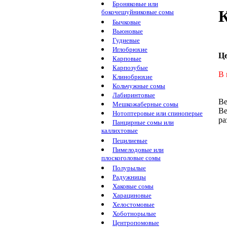
Броняковые или
К
бокочешуйниковые сомы
Бычковые
Вьюновые
Гудиевые
Иглобрюхие
Ц
Карповые
Карпозубые
В 
Клинобрюхие
Кольчужные сомы
Лабиринтовые
Ве
Мешкожаберные сомы
Ве
Нотоптеровые или спиноперые
ра
Панцирные сомы или
каллихтовые
Пецилиевые
Пимелодовые или
плоскоголовые сомы
Полурылые
Радужницы
Хаковые сомы
Харациновые
Хелостомовые
Хоботнорылые
Центропомовые