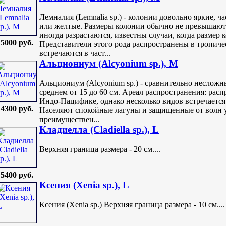
Лемналия (Lemnalia sp.) - колонии довольно яркие, ч
или желтые. Размеры колонии обычно не превышают 
иногда разрастаются, известны случаи, когда размер 
5000 руб.
Представители этого рода распространены в тропич
встречаются в част...
Альциониум (Alcyonium sp.), M
Альциониум (Alcyonium sp.) - сравнительно несложн
среднем от 15 до 60 см. Ареал распространения: рас
Индо-Пацифике, однако несколько видов встречается
4300 руб.
Населяют спокойные лагуны и защищенные от волн 
преимуществен...
Кладиелла (Cladiella sp.), L
Верхняя граница размера - 20 см....
5400 руб.
Ксения (Xenia sp.), L
Ксения (Xenia sp.) Верхняя граница размера - 10 см....