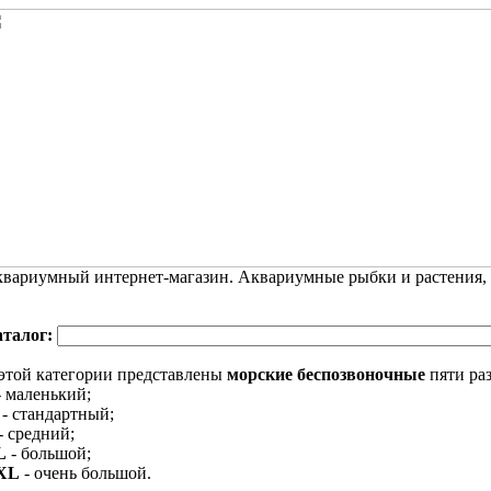
вариумный интернет-магазин. Аквариумные рыбки и растения,
аталог:
этой категории представлены
морские беспозвоночные
пяти ра
 маленький;
- стандартный;
- средний;
L
- большой;
XL
- очень большой.