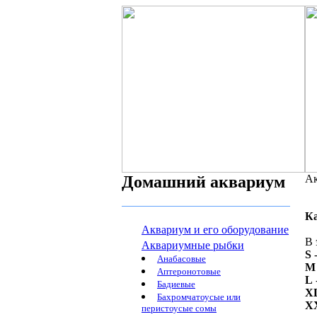
Домашний аквариум
Ак
К
Аквариум и его оборудование
В 
Аквариумные рыбки
S
-
Анабасовые
M
Аптеронотовые
L
Бадиевые
X
Бахромчатоусые или
X
перистоусые сомы