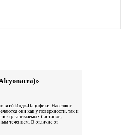
Alcyonacea)»
ы по всей Индо-Пацифике. Населяют
ечаются они как у поверхности, так и
 спектр занимаемых биотопов,
ьным течением. В отличие от