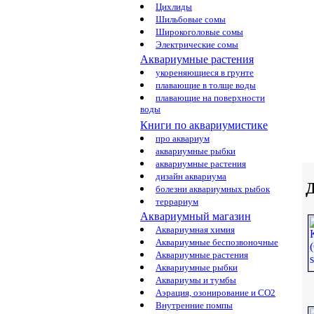
Цихлиды
Шильбовые сомы
Широкоголовые сомы
Электрические сомы
Аквариумные растения
укореняющиеся в грунте
плавающие в толще воды
плавающие на поверхности
воды
Книги по аквариумистике
про аквариум
аквариумные рыбки
аквариумные растения
дизайн аквариума
Д
болезни аквариумных рыбок
террариум
Аквариумный магазин
Аквариумная химия
Аквариумные беспозвоночные
Аквариумные растения
Аквариумные рыбки
Аквариумы и тумбы
Аэрация, озонирование и CO2
Внутренние помпы