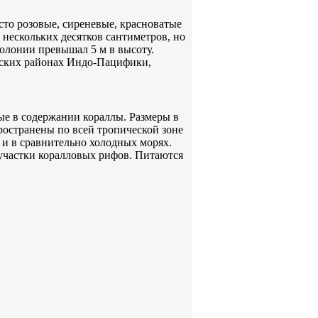
асто розовые, сиреневые, красноватые
нескольких десятков сантиметров, но
колонии превышал 5 м в высоту.
еских районах Индо-Пацифики,
ые в содержании кораллы. Размеры в
пространены по всей тропической зоне
 и в сравнительно холодных морях.
участки коралловых рифов. Питаются