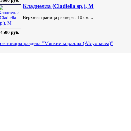
3600 руб.
Кладиелла (Cladiella sp.), M
Верхняя граница размера - 10 см....
4500 руб.
се товары раздела "Мягкие кораллы (Alcyonacea)"