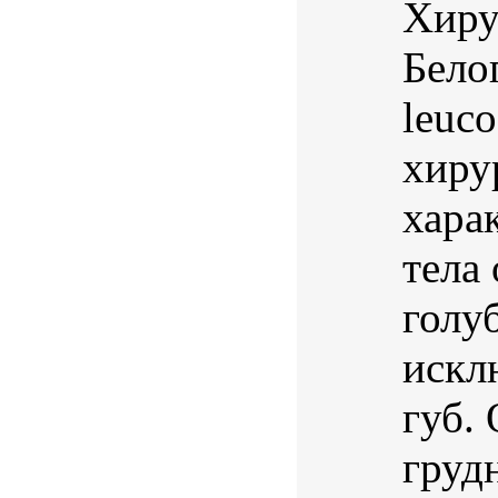
Хиру
Бело
leuco
хиру
хара
тела
голуб
искл
губ.
груд