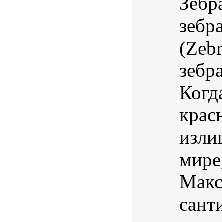
Зебр
зебр
(Zeb
зебр
Когд
крас
изли
мире
Макс
сант