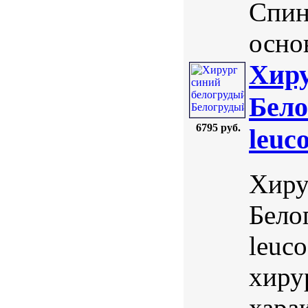
Спин
основ
Хиру
Бело
6795 руб.
leuco
Хиру
Бело
leuco
хиру
хара