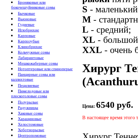
Броняковые или
S
- маленький
бокочешуйниковые сомы
Бычковые
M
- стандарт
Вьюновые
Гудиевые
L
- средний;
Иглобрюхие
Карповые
XL
- большой
Карпозубые
Клинобрюхие
XXL
- очень 
Кольчужные сомы
Лабиринтовые
Мешкожаберные сомы
Хирург Те
Нотоптеровые или спиноперые
Панцирные сомы или
(Acanthuru
каллихтовые
Пецилиевые
Пимелодовые или
плоскоголовые сомы
6540 руб.
Полурылые
Цена:
Радужницы
Хаковые сомы
В настоящее время этого 
Харациновые
Хелостомовые
Хоботнорылые
Хирург Тенн
Центропомовые