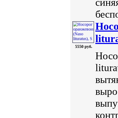
синя
беспо
Носо
litur
5550 руб.
Носо
litur
вытя
выро
выпу
конт