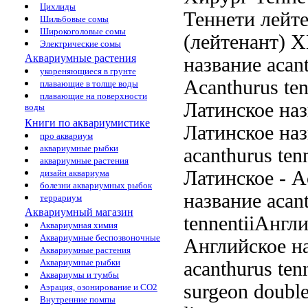
Цихлиды
Теннети лейт
Шильбовые сомы
Широкоголовые сомы
(лейтенант) 
Электрические сомы
Аквариумные растения
название acan
укореняющиеся в грунте
Acanthurus ten
плавающие в толще воды
плавающие на поверхности
Латинское на
воды
Книги по аквариумистике
Латинское на
про аквариум
аквариумные рыбки
acanthurus tenn
аквариумные растения
Латинское
- A
дизайн аквариума
болезни аквариумных рыбок
название acan
террариум
Аквариумный магазин
tennentiiАнгл
Аквариумная химия
Аквариумные беспозвоночные
Английское н
Аквариумные растения
Аквариумные рыбки
acanthurus te
Аквариумы и тумбы
surgeon doubl
Аэрация, озонирование и CO2
Внутренние помпы