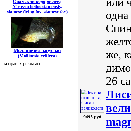
или 
Сиамский водорослеед
(Crossocheilus siamensis,
одна 
siamese flying fox, siamese fox)
Спин
желт
Моллинезия парусная
же, 
(Mollinesia velifera)
на правах рекламы:
димо
26 са
Лиси
вели
9495 руб.
magn