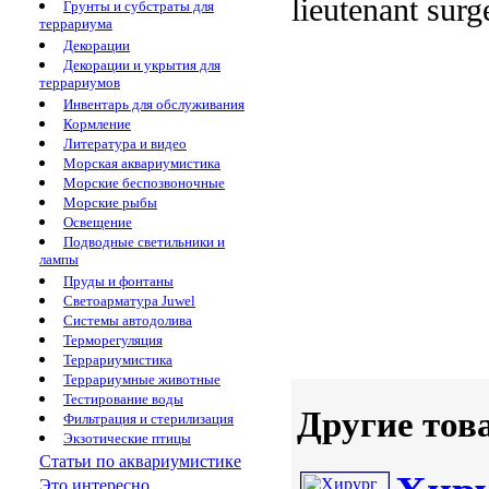
lieutenant sur
Грунты и субстраты для
террариума
Декорации
Декорации и укрытия для
террариумов
Инвентарь для обслуживания
Кормление
Литература и видео
Морская аквариумистика
Морские беспозвоночные
Морские рыбы
Освещение
Подводные светильники и
лампы
Пруды и фонтаны
Светоарматура Juwel
Системы автодолива
Терморегуляция
Террариумистика
Террариумные животные
Тестирование воды
Другие тов
Фильтрация и стерилизация
Экзотические птицы
Статьи по аквариумистике
Это интересно...