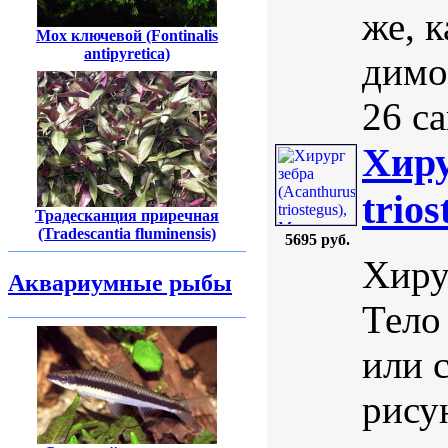
же, 
Мох ключевой (Fontinalis
antipyretica)
димо
26 са
Хиру
trios
Традесканция приречная
(Tradescantia fluminensis)
5695 руб.
Хирур
Аквариумные рыбы
Тело
или 
рису