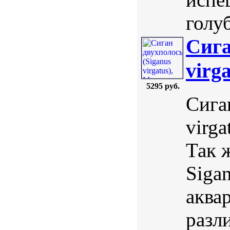
голу
Сига
virg
5295 руб.
Сига
virga
Так 
Sigan
аква
разл