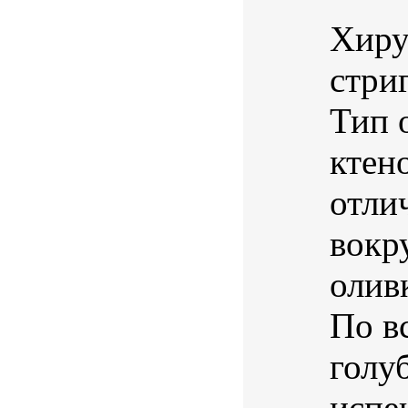
Хиру
стриг
Тип 
ктено
отли
вокру
олив
По в
голу
испе