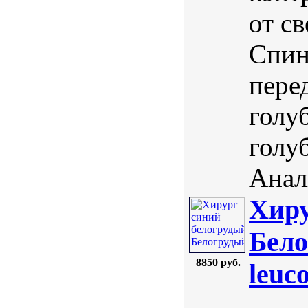
от св
Спин
пере
голу
голу
Анал
Хиру
Бело
8850 руб.
leuc