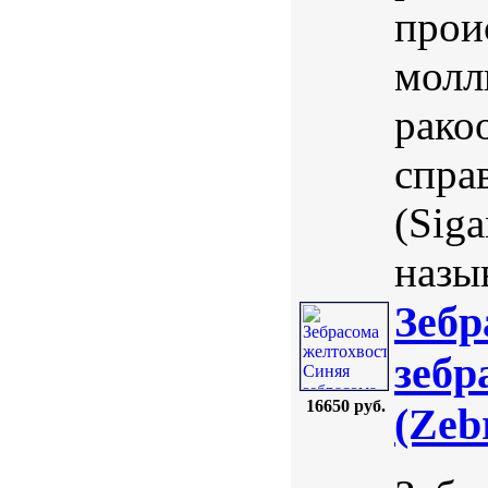
прои
молл
рако
спра
(Sig
назыв
Зебр
зебр
16650 руб.
(Zeb