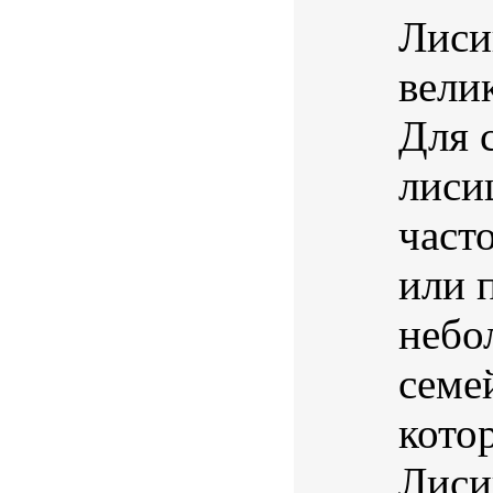
Лиси
вели
Для 
лиси
част
или 
небо
семе
кото
Лиси