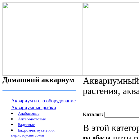
Домашний аквариум
Аквариумный 
растения, ак
Аквариум и его оборудование
Аквариумные рыбки
Анабасовые
Каталог:
Аптеронотовые
Бадиевые
В этой катег
Бахромчатоусые или
перистоусые сомы
рыбки
пяти р