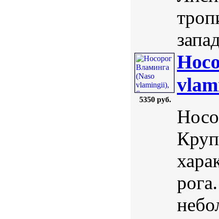
троп
запад
Носо
vlami
5350 руб.
Носо
Круп
хара
рога
небо