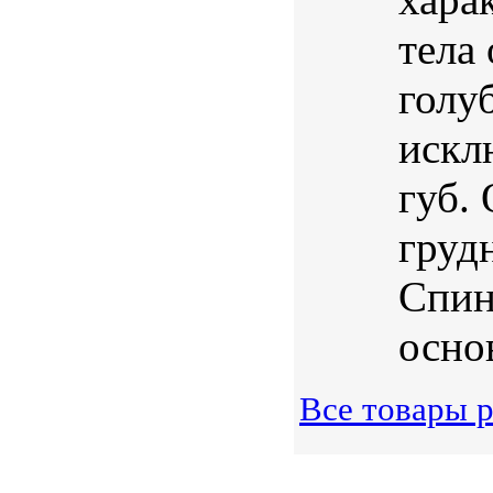
тела
голуб
искл
губ.
груд
Спин
основ
Все товары 