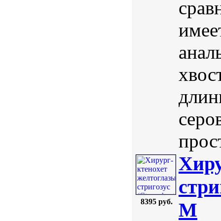
срав
имее
анал
хвос
длин
серо
прос
Хиру
стри
8395 руб.
M