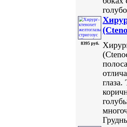
боках 
голубо
Хирур
(Cteno
Хирург
8395 руб.
(Cteno
полоса
отлич
глаза.
коричн
голубы
много
Грудны