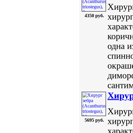
Хирург
хирург
4350 руб.
характ
коричн
одна и
спинн
окраше
диморф
сантим
Хирург
Хирург
хирург
5695 руб.
характ