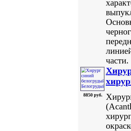
харак
выпукл
Основн
черно
передн
линией
части.
Хирур
хирур
Хирург
8850 руб.
(Acant
хирург
окраск