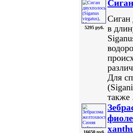
Сиган
Сиган 
в длин
5295 руб.
Siganu
водор
происх
различ
Для с
(Sigan
также .
Зебра
фиоле
xanth
16650 руб.