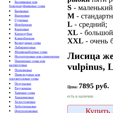
Броняковые или
S
- маленький
бокочешуйниковые сомы
Бычковые
M
- стандарт
Вьюновые
Гудиевые
L
- средний;
Иглобрюхие
Карповые
XL
- большой
Карпозубые
Клинобрюхие
XXL
- очень 
Кольчужные сомы
Лабиринтовые
Мешкожаберные сомы
Лисица же
Нотоптеровые или спиноперые
Панцирные сомы или
vulpinus, 
каллихтовые
Пецилиевые
Пимелодовые или
плоскоголовые сомы
7895 руб.
Полурылые
Цена:
Радужницы
Хаковые сомы
есть в наличии
Харациновые
Хелостомовые
Хоботнорылые
Купить
Центропомовые