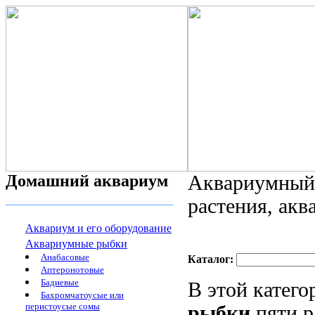
Домашний аквариум
Аквариумный 
растения, ак
Аквариум и его оборудование
Аквариумные рыбки
Анабасовые
Каталог:
Аптеронотовые
Бадиевые
В этой катег
Бахромчатоусые или
перистоусые сомы
рыбки
пяти р