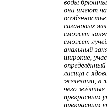
воды
брюшных
они имеют
ча
особенностью
сигановых яв
сможет заня
сможет
луче
анальный
зан
широкие,
уча
определённый
лисица
с ядо
железами, в
л
чего
жёлтые 
прекрасным у
прекрасным у