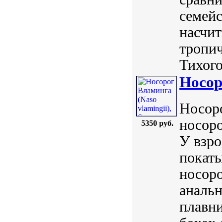
семейс
насчит
тропич
Тихого 
Носор
Носоро
носоро
5350 руб.
У взро
покаты
носоро
анальн
плавни