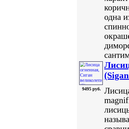
коричн
одна и
спинн
окраше
диморф
сантим
Лисиц
(Sigan
Лисица
9495 руб.
magnif
лисицы
назыв
сравн