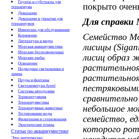
Грунты и субстраты для
покрыто очен
террариума
Декорации
Декорации и укрытия для
Для справки
террариумов
Инвентарь для обслуживания
Семейство М
Кормление
Литература и видео
лисицы (Sigan
Морская аквариумистика
Морские беспозвоночные
лисиц
образ 
Морские рыбы
Освещение
растительно
Подводные светильники и
лампы
растительно
Пруды и фонтаны
пестряковым
Светоарматура Juwel
Системы автодолива
сравнительн
Терморегуляция
Террариумистика
небольшое м
Террариумные животные
Тестирование воды
семейство, е
Фильтрация и стерилизация
Экзотические птицы
которого
рот
Статьи по аквариумистике
Это интересно...