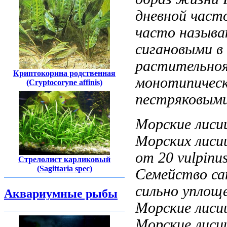
дневной
част
часто назыв
сигановыми
в
растительно
Криптокорина родственная
монотипичес
(Cryptocoryne affinis)
пестряковыми
Морские лис
Морских лиси
от 20
vulpinu
Стрелолист карликовый
(Sagittaria spec)
Семейство
са
сильно упло
Аквариумные рыбы
Морские лисиц
Морские лиси