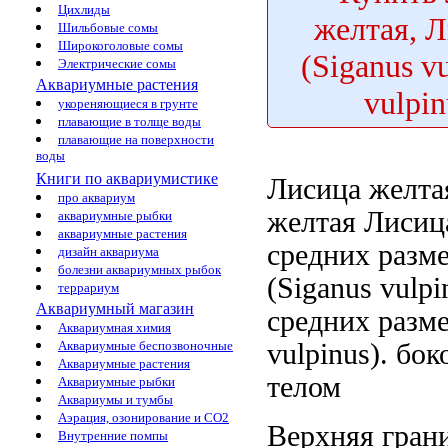
Цихлиды
желтая, 
Шильбовые сомы
Широкоголовые сомы
(Siganus v
Электрические сомы
Аквариумные растения
vulpin
укореняющиеся в грунте
плавающие в толще воды
плавающие на поверхности
воды
Книги по аквариумистике
Лисица желта
про аквариум
желтая Лисиц
аквариумные рыбки
аквариумные растения
средних разм
дизайн аквариума
болезни аквариумных рыбок
(Siganus vulpi
террариум
Аквариумный магазин
средних разм
Аквариумная химия
vulpinus).
бок
Аквариумные беспозвоночные
Аквариумные растения
телом
Аквариумные рыбки
Аквариумы и тумбы
Аэрация, озонирование и CO2
Верхняя гран
Внутренние помпы