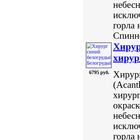
небесн
исключ
горла 
Спинно
Хирур
хирург
Хирург
6795 руб.
(Acant
хирург
окраск
небесн
исключ
горла 