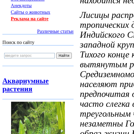
находится не
Анекдоты
Сайты о животных
Лисицы расп
Реклама на сайте
тропических
Различные статьи
Индийского
С
западной
кру
Поиск по сайту
Тихого
конце 
вытянутым 
Средиземномо
Аквариумные
населяют пр
растения
предпочитая
часто слегк
треугольным 
незаметны Го
образ жизни