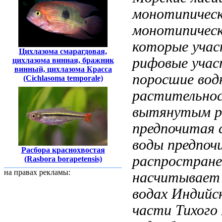
монотипическ
монотипическ
которые
учас
Цихлазома смарагдовая,
рифовые учас
цихлазома винная, бражник
винный, цихлазома Красса
поросшие вод
(Cichlasoma temporale)
растительно
вытянутым р
предпочитая 
воды предпоч
Расбора краснохвостая
распростран
(Rasbora borapetensis)
на правах рекламы:
насчитывает
водах Индийс
части Тихого