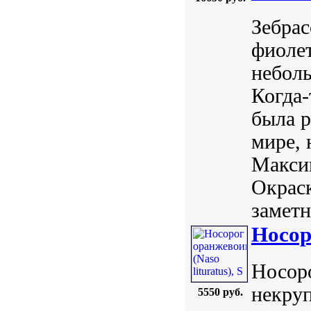
Зебрас
фиолет
неболь
Когда-
была р
мире, 
Максим
Окраск
заметн
Носор
Носоро
некруп
5550 руб.