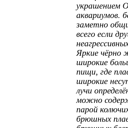
украшением
О
аквариумов.
б
заметно общ
всего если
дру
неагрессивны
Яркие чёрно
широкие
боль
пищи, где
пла
широкие несу
лучи
определё
можно соде
парой колючи
брюшных пла