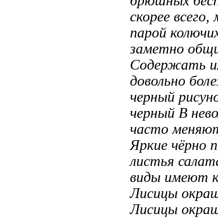
брюшных
бес
скорее всего,
парой колючи
заметно общ
Содержать 
довольно бол
черный рисун
черный
В нев
часто меняю
Яркие чёрно
п
листья сала
виды имеют 
Лисицы окра
Лисицы окра