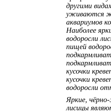
другими вида
уживаются
ж
аквариумов
ко
Наиболее ярк
водоросли ли
пищей водоро
подкармлива
подкармливат
кусочки крев
кусочки крев
водоросли
отт
Яркие, чёрн
лисицы явля