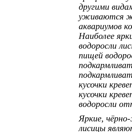
другими вида
уживаются
ж
аквариумов
ко
Наиболее ярк
водоросли ли
пищей водоро
подкармлива
подкармливат
кусочки крев
кусочки крев
водоросли
отт
Яркие, чёрн
лисицы явля