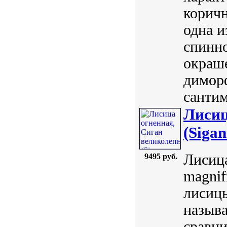
коричн
одна и
спинн
окраше
диморф
сантим
Лисиц
(Sigan
Лисица
9495 руб.
magnif
лисицы
назыв
сравн