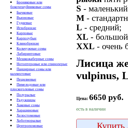
Броняковые или
S
- маленький
бокочешуйниковые сомы
Бычковые
M
- стандарт
Вьюновые
Гудиевые
L
- средний;
Иглобрюхие
Карповые
XL
- большой
Карпозубые
Клинобрюхие
XXL
- очень 
Кольчужные сомы
Лабиринтовые
Мешкожаберные сомы
Лисица же
Нотоптеровые или спиноперые
Панцирные сомы или
vulpinus, 
каллихтовые
Пецилиевые
Пимелодовые или
плоскоголовые сомы
6650 руб.
Полурылые
Цена:
Радужницы
Хаковые сомы
есть в наличии
Харациновые
Хелостомовые
Хоботнорылые
Купить
Центропомовые