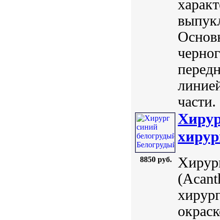
харак
выпукл
Основн
черно
передн
линией
части.
Хирур
хирур
Хирург
8850 руб.
(Acant
хирург
окраск