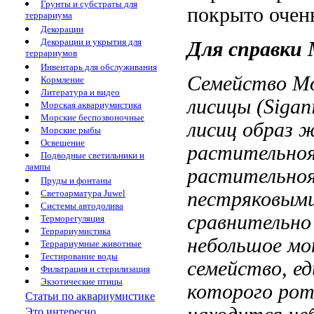
Грунты и субстраты для
покрыто очен
террариума
Декорации
Декорации и укрытия для
Для справки
террариумов
Инвентарь для обслуживания
Семейство М
Кормление
Литература и видео
лисицы (Sigan
Морская аквариумистика
Морские беспозвоночные
лисиц
образ 
Морские рыбы
Освещение
растительно
Подводные светильники и
лампы
растительно
Пруды и фонтаны
пестряковым
Светоарматура Juwel
Системы автодолива
сравнительн
Терморегуляция
Террариумистика
небольшое м
Террариумные животные
Тестирование воды
семейство, е
Фильтрация и стерилизация
Экзотические птицы
которого
рот
Статьи по аквариумистике
Это интересно...