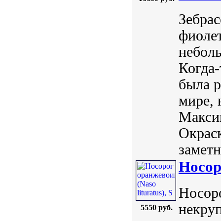
Зебрас
фиолет
неболь
Когда-
была р
мире, 
Максим
Окраск
заметн
Носор
Носоро
некруп
5550 руб.