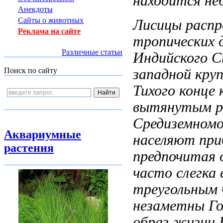
находится не
Анекдоты
Сайты о животных
Лисицы расп
Реклама на сайте
тропических
Различные статьи
Индийского
С
западной
кру
Поиск по сайту
Тихого
конце 
вытянутым 
Средиземномо
Аквариумные
населяют пр
растения
предпочитая
часто слегк
треугольным 
незаметны Го
образ жизни