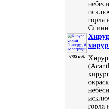
небесн
исключ
горла 
Спинно
Хирур
хирург
Хирург
6795 руб.
(Acant
хирург
окраск
небесн
исключ
горла 