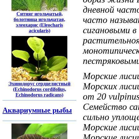
дневной
част
Ситняг игольчатый,
часто назыв
болотница игольчатая,
элеохарис (Eleocharis
сигановыми
в
acicularis)
растительно
монотипичес
пестряковыми
Морские лис
Эхинодорус сердцелистный
Морских лиси
(Echinodorus cordifolius,
от 20
vulpinu
Echinodorus radicans)
Семейство
са
Аквариумные рыбы
сильно упло
Морские лисиц
Морские лиси