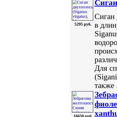
Сиган
Сиган 
в длин
5295 руб.
Siganu
водор
происх
различ
Для с
(Sigan
также .
Зебра
фиоле
xanth
16650 руб.