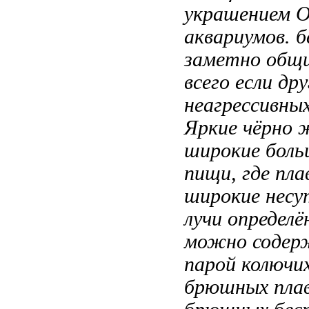
украшением
О
аквариумов.
б
заметно общ
всего если
дру
неагрессивны
Яркие чёрно
широкие
боль
пищи, где
пла
широкие несу
лучи
определё
можно соде
парой колючи
брюшных пла