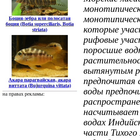
монотипическ
монотипическ
Боция-зебра или полосатая
боция (Botia superciliaris, Botia
которые
учас
striata)
рифовые учас
поросшие вод
растительно
вытянутым р
предпочитая 
Акара парагвайская, акара
виттата (Bujurquina vittata)
воды предпоч
на правах рекламы:
распростран
насчитывает
водах Индийс
части Тихого