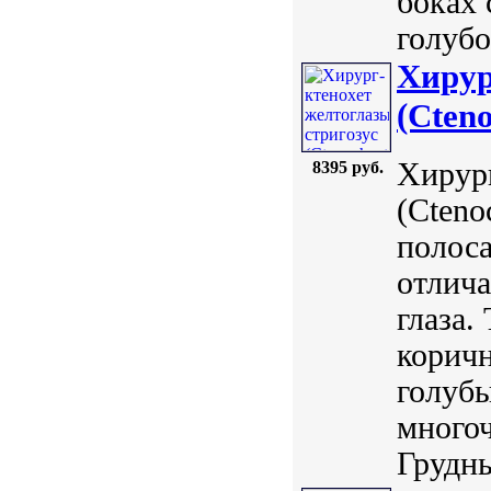
боках 
голубо
Хирур
(Cteno
Хирург
8395 руб.
(Cteno
полоса
отлич
глаза.
коричн
голубы
много
Грудны