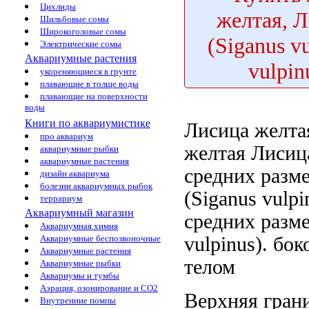
Цихлиды
желтая, 
Шильбовые сомы
Широкоголовые сомы
(Siganus v
Электрические сомы
Аквариумные растения
vulpin
укореняющиеся в грунте
плавающие в толще воды
плавающие на поверхности
воды
Книги по аквариумистике
Лисица желта
про аквариум
желтая Лисиц
аквариумные рыбки
аквариумные растения
средних разм
дизайн аквариума
болезни аквариумных рыбок
(Siganus vulpi
террариум
Аквариумный магазин
средних разм
Аквариумная химия
vulpinus).
бок
Аквариумные беспозвоночные
Аквариумные растения
телом
Аквариумные рыбки
Аквариумы и тумбы
Аэрация, озонирование и CO2
Верхняя гран
Внутренние помпы