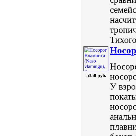
семейс
насчит
тропич
Тихого 
Носор
Носоро
носоро
5350 руб.
У взро
покаты
носоро
анальн
плавни