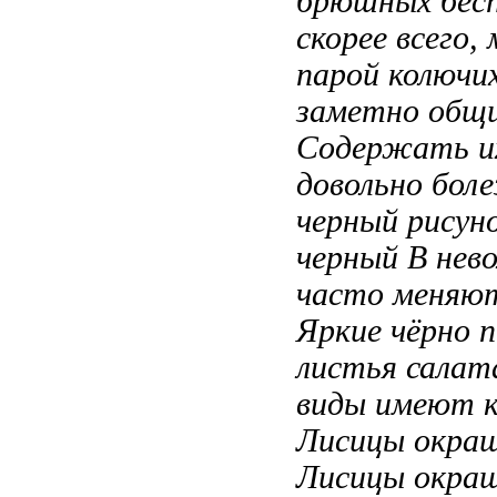
брюшных
бес
скорее всего,
парой колючи
заметно общ
Содержать 
довольно бол
черный рисун
черный
В нев
часто меняю
Яркие чёрно
п
листья сала
виды имеют 
Лисицы окра
Лисицы окра