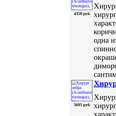
Хирург
хирург
4350 руб.
характ
коричн
одна и
спинн
окраше
диморф
сантим
Хирург
Хирург
хирург
5695 руб.
характ