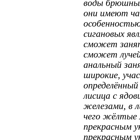
воды
брюшных
они имеют
ча
особенностью
сигановых яв
сможет заня
сможет
луче
анальный
зан
широкие,
уча
определённый
лисица
с ядо
железами, в
л
чего
жёлтые 
прекрасным у
прекрасным у