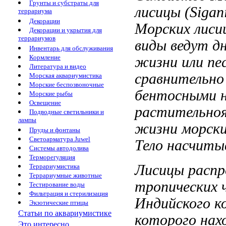
Грунты и субстраты для
лисицы (Sigan
террариума
Декорации
Морских лис
Декорации и укрытия для
террариумов
виды ведут д
Инвентарь для обслуживания
Кормление
жизни
или пе
Литература и видео
сравнительн
Морская аквариумистика
Морские беспозвоночные
бентосными
н
Морские рыбы
Освещение
растительно
Подводные светильники и
лампы
жизни морски
Пруды и фонтаны
Светоарматура Juwel
Тело
насчиты
Системы автодолива
Терморегуляция
Лисицы расп
Террариумистика
Террариумные животные
тропических
Тестирование воды
Фильтрация и стерилизация
Индийского
к
Экзотические птицы
Статьи по аквариумистике
которого нах
Это интересно...