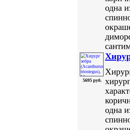
одна и
спинн
окраше
диморф
сантим
Хирург
Хирург
хирург
5695 руб.
характ
коричн
одна и
спинн
окраше