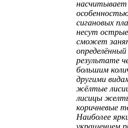
насчитывает
особенность
сигановых
пла
несут остры
сможет заня
определённый
результате ч
большим коли
другими вида
жёлтые лиси
лисицы
желты
коричневые т
Наиболее ярк
украшением р