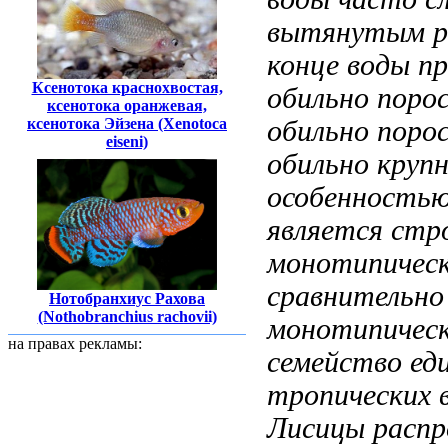
вытянутым р
конце
воды п
Ксенотока краснохвостая,
обильно поро
ксенотока оранжевая,
ксенотока Эйзена (Xenotoca
обильно поро
eiseni)
обильно
крупн
особенность
является стр
монотипичес
сравнительно
Нотобранхиус Рахова
(Nothobranchius rachovii)
монотипическ
на правах рекламы:
семейство ед
тропических 
Лисицы расп