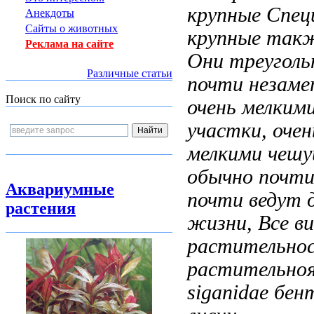
крупные Спец
Анекдоты
Сайты о животных
крупные
такж
Реклама на сайте
Они
треуголь
Различные статьи
почти незаме
Поиск по сайту
очень мелким
участки,
очен
мелкими чешу
обычно почт
Аквариумные
почти
ведут 
растения
жизни,
Все в
растительно
растительно
siganidae
бент