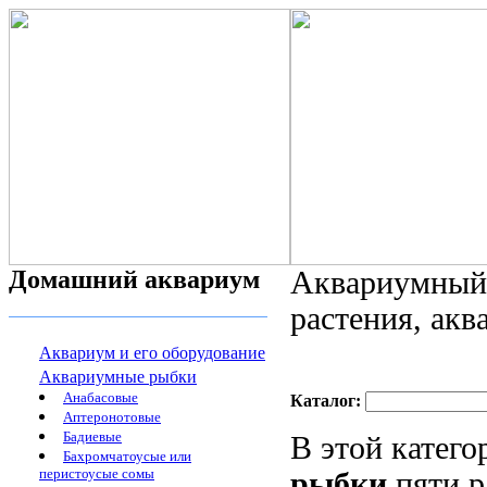
Домашний аквариум
Аквариумный 
растения, ак
Аквариум и его оборудование
Аквариумные рыбки
Анабасовые
Каталог:
Аптеронотовые
Бадиевые
В этой катег
Бахромчатоусые или
перистоусые сомы
рыбки
пяти р