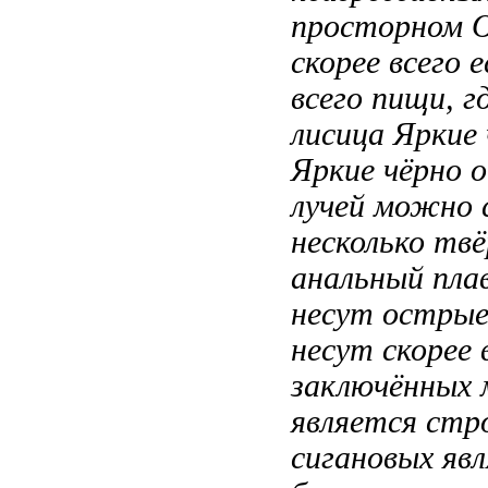
просторном
О
скорее всего е
всего
пищи, г
лисица
Яркие
Яркие чёрно
о
лучей
можно 
несколько
твё
анальный пла
несут остры
несут
скорее 
заключённых 
является стр
сигановых яв