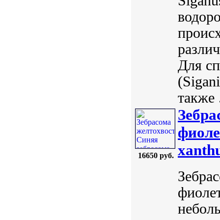
Siganu
водор
происх
различ
Для с
(Sigan
также .
Зебра
фиоле
xanth
16650 руб.
Зебрас
фиолет
неболь