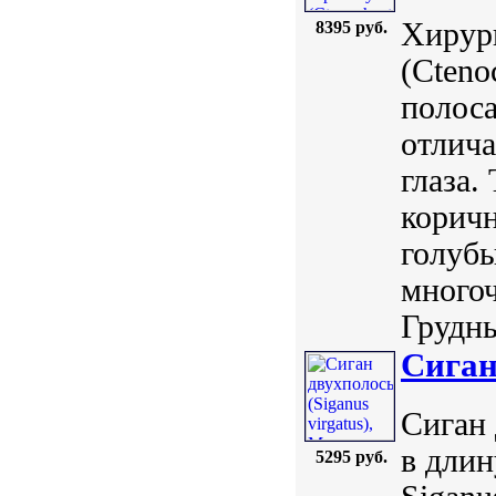
Хирург
8395 руб.
(Cteno
полоса
отлич
глаза.
коричн
голубы
много
Грудны
Сиган
Сиган 
в длин
5295 руб.