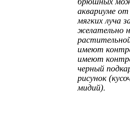
брюшных
мож
аквариуме о
мягких луча 
желательно 
растительно
имеют контр
имеют контр
черный
подка
рисунок
(кусо
мидий).