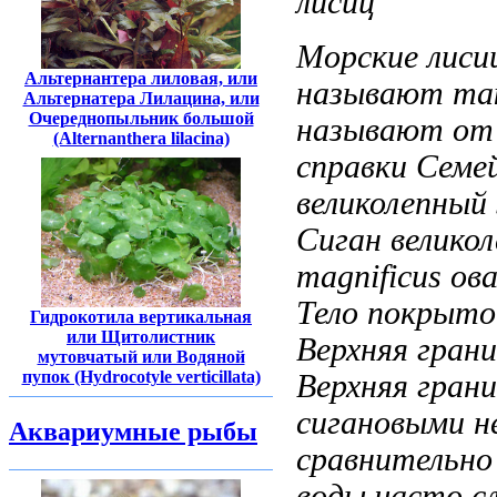
лисиц
Морские лис
Альтернантера лиловая, или
называют т
Альтернатера Лилацина, или
Очереднопыльник большой
называют
от
(Alternanthera lilacina)
справки Семе
великолепный 
Сиган велико
magnificus
ова
Тело покрыт
Гидрокотила вертикальная
или Щитолистник
Верхняя гран
мутовчатый или Водяной
пупок (Hydrocotyle verticillata)
Верхняя гран
сигановыми
н
Аквариумные рыбы
сравнительно
воды
часто с