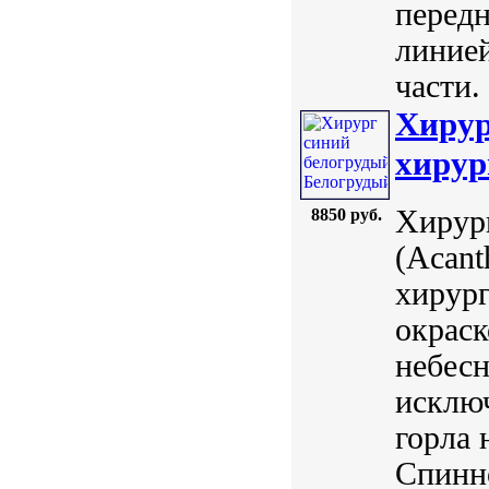
передн
линией
части.
Хирур
хирур
Хирург
8850 руб.
(Acant
хирург
окраск
небесн
исключ
горла 
Спинно