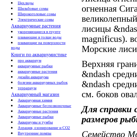
Цихлиды
огненная Сиг
Шильбовые сомы
Широкоголовые сомы
великолепны
Электрические сомы
Аквариумные растения
лисицы &nda
укореняющиеся в грунте
magnificus).
в
плавающие в толще воды
плавающие на поверхности
Морские лис
воды
Книги по аквариумистике
про аквариум
Верхняя гран
аквариумные рыбки
&ndash средн
аквариумные растения
дизайн аквариума
&ndash средн
болезни аквариумных рыбок
террариум
см.
боков ова
Аквариумный магазин
Аквариумная химия
Аквариумные беспозвоночные
Для справки
Аквариумные растения
размеров ры
Аквариумные рыбки
Аквариумы и тумбы
Аэрация, озонирование и CO2
Семейство М
Внутренние помпы