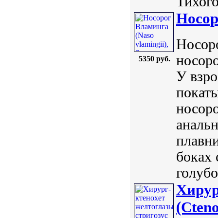
Тихого 
Носор
Носоро
носоро
5350 руб.
У взро
покаты
носоро
анальн
плавни
боках 
голубо
Хирур
(Cteno