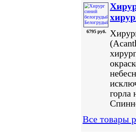
Хирур
хирург
Хирург
6795 руб.
(Acant
хирург
окраск
небесн
исключ
горла 
Спинно
Все товары 