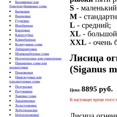
Броняковые или
S
- маленький
бокочешуйниковые сомы
Бычковые
M
- стандарт
Вьюновые
Гудиевые
L
- средний;
Иглобрюхие
Карповые
XL
- большой
Карпозубые
Клинобрюхие
XXL
- очень 
Кольчужные сомы
Лабиринтовые
Мешкожаберные сомы
Лисица ог
Нотоптеровые или спиноперые
Панцирные сомы или
(Siganus m
каллихтовые
Пецилиевые
Пимелодовые или
плоскоголовые сомы
8895 руб.
Полурылые
Цена:
Радужницы
Хаковые сомы
В настоящее время этого 
Харациновые
Хелостомовые
Хоботнорылые
Лисица огнен
Центропомовые