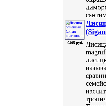
диморф
сантим
Лисиц
(Sigan
Лисица
9495 руб.
magnif
лисицы
назыв
сравн
семейс
насчит
тропич