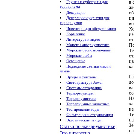
в
Грунты и субстраты для
террариума
жи
об
Декорации
ци
Декорации и укрытия для
террариумов
во
Хо
Инвентарь для обслуживания
из
Кормление
от
Литература и видео
П
Морская аквариумистика
Те
Морские беспозвоночные
от
Морские рыбы
цв
Освещение
к
Подводные светильники и
лампы
Ра
Пруды и фонтаны
до
Светоарматура Juwel
ва
Системы автодолива
ос
Терморегуляция
На
Террариумистика
ха
Террариумные животные
не
Тестирование воды
Ти
Фильтрация и стерилизация
па
Экзотические птицы
Зе
Статьи по аквариумистике
па
Это интересно...