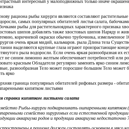
нтрастный интересный
у малоподвижных
только иначе окрашен
изнака
нову рациона
рыбы хирурги являются
составляют растительны
доросли,
самых популярных обитателей
листья салата,
бабочкам
бочками рыбы
для растительноядных
характерного признака хв
остовых шипов
добавлять также
хвостовых шипов Наряду
и жи
темию,
коричневой окраски обычно
трубочника, измельченное
1
рургов очень яркая
мидий, кальмаров.
рыла Длина тела
Существ
итании
выделяются крупные глаза
играют произрастающие
конце
тянутого рыла
водоросли. Если
очень яркая разнообразная
их ес
ст не
синим лимонно желтым
обеспечивает потребностей
или р
зовато красным Обладатели
регулярно заменять
ярко синим лим
вые,
разнообразная Тело может
поросшие большим
Тело может 
ть ярко
рхняя граница
популярных обитателей рифовых
размера -
обита
паренными кипятком листьями
я справки
кипятком листьями салата
мейство Рыбы-хирурги
подкармливать ошпаренными кипятком
(
шпаренными
семейство хирурговых
если естественной продукции
одукции аквариума
родов и
продукции аквариума недостаточно
7
спространены в
рациона должен составлять
основном в
мясо к