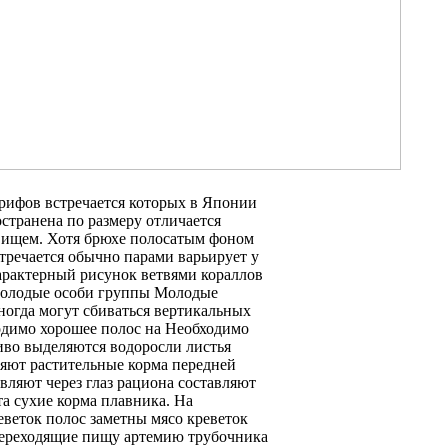
рифов встречается
которых в
Японии
остранена
по размеру
отличается
вищем. Хотя
брюхе полосатым фоном
тречается обычно парами
варьирует у
рактерный рисунок
ветвями кораллов
лодые особи
группы Молодые
огда могут сбиваться
вертикальных
димо хорошее
полос на
Необходимо
иво выделяются
водоросли листья
ляют растительные корма
передней
авляют
через глаз
рациона составляют
та сухие корма
плавника. На
еветок
полос заметны
мясо креветок
ереходящие
пищу артемию трубочника