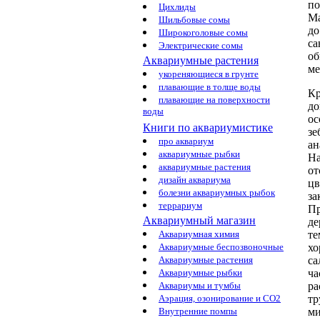
по
Цихлиды
М
Шильбовые сомы
д
Широкоголовые сомы
са
Электрические сомы
об
Аквариумные растения
ме
укореняющиеся в грунте
плавающие в толще воды
Кр
плавающие на поверхности
до
воды
ос
Книги по аквариумистике
зе
про аквариум
ан
аквариумные рыбки
На
аквариумные растения
от
дизайн аквариума
цв
болезни аквариумных рыбок
за
террариум
Пр
Аквариумный магазин
де
т
Аквариумная химия
хо
Аквариумные беспозвоночные
са
Аквариумные растения
ча
Аквариумные рыбки
ра
Аквариумы и тумбы
тр
Аэрация, озонирование и CO2
м
Внутренние помпы