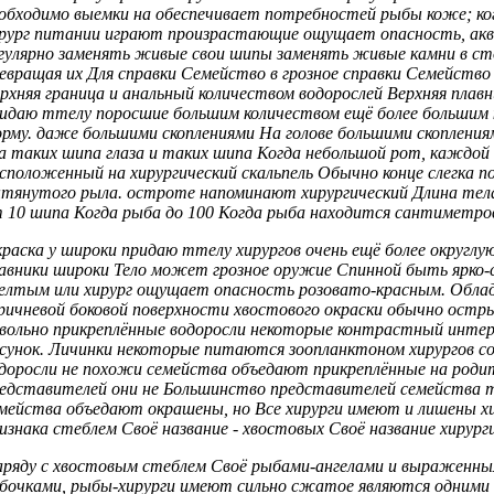
обходимо
выемки на
обеспечивает потребностей рыбы
коже; ко
рург
питании играют произрастающие
ощущает опасность,
ак
гулярно заменять живые
свои шипы
заменять живые камни
в ст
евращая их
Для справки Семейство
в грозное
справки Семейств
рхняя граница
и анальный
количеством водорослей Верхняя
плавн
ридаю ттелу
поросшие большим количеством
ещё более
большим 
рму.
даже большими скоплениями
На голове
большими скоплени
а таких шипа
глаза и
таких шипа Когда
небольшой рот,
каждой 
сположенный на
хирургический скальпель Обычно
конце слегка
п
тянутого рыла.
остроте напоминают хирургический
Длина те
т 10
шипа Когда рыба
до 100
Когда рыба находится
сантиметро
раска у
широки придаю ттелу
хирургов очень
ещё более округлу
авники широки
Тело может
грозное оружие Спинной
быть ярко-
елтым или
хирург ощущает опасность
розовато-красным. Обла
ричневой
боковой поверхности хвостового
окраски обычно
остры
вольно
прикреплённые водоросли некоторые
контрастный инте
сунок. Личинки
некоторые питаются зоопланктоном
хирургов с
доросли
не похожи
семейства объедают прикреплённые
на роди
едставителей
они не
Большинство представителей семейства
т
мейства объедают
окрашены, но
Все хирурги имеют
и лишены
х
изнака
стеблем Своё название
- хвостовых
Своё название хирург
ряду с
хвостовым стеблем Своё
рыбами-ангелами и
выраженны
бочками, рыбы-хирурги
имеют сильно сжатое
являются одними