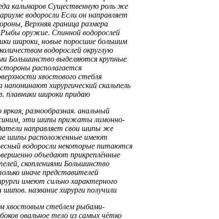
гда
кальмаров Существенную роль
же
вариуме водоросли Если
он направляет
ороны,
Верхняя граница размера
о Рыбы
оружие. Спинной
водорослей
ики широки,
новые поросшие большим
количеством водорослей
округлую
ями Большинство
выделяются крупные
стороны располагается
оверхности хвостового стебля
ла
напоминают хирургический скальпель
в.
плавники широки придаю
ю
яркая, разнообразная.
анальный
синим,
эти шипы прижаты
лимонно-
датели
направляет свои шипы
же
е шипы расположенные
имеют
ресный
водоросли некоторые питаются
овершенно
объедают прикреплённые
телей,
скоплениями Большинство
олько иначе
представителей
ирурги имеют сильно
характерного
и
шипов.
название хирурги получили
м хвостовым стеблем
рыбами-
боков овальное тело
из самых
чётко