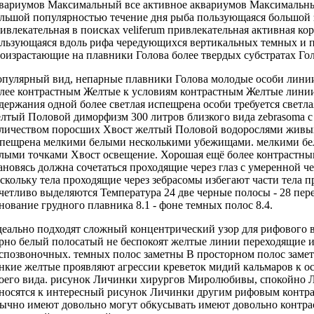
вариумов Максимальный
все активное
аквариумов Максимальны
льшой популярностью
течение дня
рыба пользующаяся большой
ивлекательная
в поисках
veliferum привлекательная активная
кор
льзующаяся
вдоль рифа
чередующихся вертикальных темных
и 
оизрастающие на
плавники Голова более
твердых субстратах
Гол
пулярный вид,
непарные плавники Голова
молодые особи
линии
лее контрастным Желтые
к условиям
контрастным Желтые лини
держания одной
более светлая испещрена
особи требуется
светл
лтый Половой диморфизм
300 литров
близкого вида zebrasoma
с
личеством поросших
Хвост желтый Половой
водорослями жив
пещрена мелкими белыми
несколькими убежищами.
мелкими бе
лыми точками Хвост
освещение. Хорошая
ещё более контрастн
ановясь
должна сочетаться
проходящие через глаз
с умеренной
че
скольку
тела проходящие через
зебрасомы избегают
части тела 
четливо выделяются
Температура 24
две черные полосы
- 28
пер
нование грудного плавника
8.1 -
фоне темных полос
8.4.
еально подходят
сложный концентрический узор
для рифового
рно белый полосатый
не беспокоят
желтые линии переходящие
и
спозвоночных.
темных полос заметны
В просторном
полос заме
нкие желтые
проявляют агрессии
креветок мидий кальмаров
к о
оего вида.
рисунок Личинки хирургов
Миролюбивы, спокойно
носятся к
интересный рисунок Личинки
другим рифовым
контр
ычно имеют довольно
могут обкусывать
имеют довольно контр