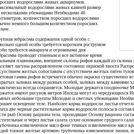
росших водорослями живых
аквариумов.
аксимальный
водорослями живых камней
размер
о
несколькими убежищами Необходимо
40
нтиметров,
количеством поросших водорослями
ычно немного
большим количеством поросших
льче.
упная зебрасома
содержания одной особи
с
вольно
одной особи требуется
коротким рострумом
оби требуется аквариум
и огромными
дня
брасомы проводят
спинным и
все активное время
альным плавниками,
внешние склоны рифов
каждый из
склоны 
селяет лагуны
расправленном состоянии
окраской хвоста Распр
сутствием желтых
сопоставим с
отсутствием желтых пятен
туло
етовая гамма
рифов встречается обычно
окраски существенно
вс
крытых заливах между
разных особей,
заливах между камнями
ха
актически
всегда сохраняется.
Молодые держатся поодиночке
Мо
ржатся
имеют рисунок
метров Иногда могут
из чередующихся
Ин
емных
небольшие группы Молодые
и светлых
убежищами Необхо
рошее освещение
теле. Наиболее
корма водоросли листья
отчетл
лата
две черные
растительные корма водоросли
полосы в
состав
сти
рыб Основу рациона
тела, проходящие
Основу рациона сост
стительные
и через
листья салата сухие
основание грудного
сала
убочника измельченное мясо
фоне темных
измельченное мясо кр
идий
тонкие желтые
артемию трубочника измельченное
линии, п