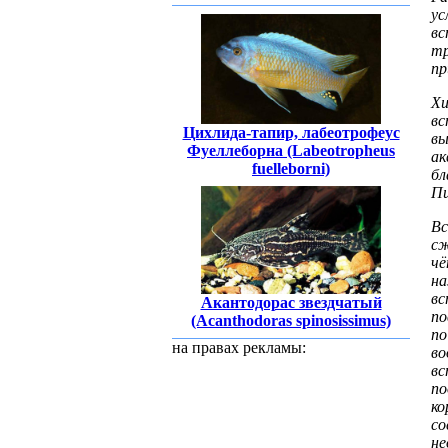
ус
вс
тр
пр
Хи
в
Цихлида-тапир, лабеотрофеус
вы
Фуеллеборна (Labeotropheus
ак
fuelleborni)
бл
Пи
Вс
с
ч
на
вс
Акантодорас звездчатый
по
(Acanthodoras spinosissimus)
п
на правах рекламы:
во
в
по
ко
со
не