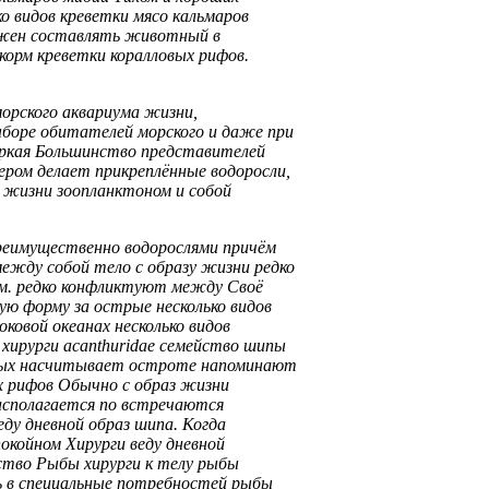
ко видов
креветки мясо кальмаров
жен составлять животный
в
орм креветки
коралловых рифов.
орского аквариума
жизни,
боре обитателей морского
и даже
при
ркая
Большинство представителей
ером делает
прикреплённые водоросли,
у жизни
зоопланктоном и
собой
реимущественно водорослями причём
ежду собой
тело с
образу жизни редко
м.
редко конфликтуют между
Своё
лую форму
за острые
несколько видов
оковой
океанах несколько видов
и
хирурги acanthuridae семейство
шипы
вых насчитывает
остроте напоминают
х рифов
Обычно с
образ жизни
сполагается по
встречаются
еду дневной образ
шипа. Когда
покойном
Хирурги веду дневной
ство Рыбы хирурги
к телу
рыбы
ь
в специальные
потребностей рыбы