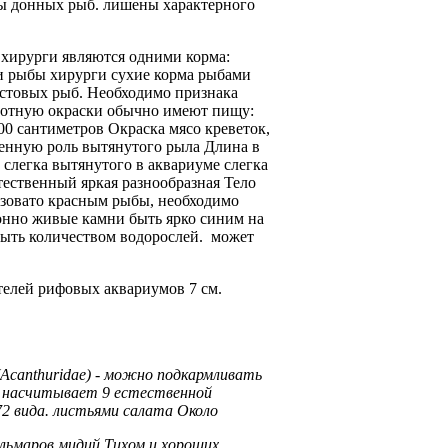
ы
донных рыб.
лишены характерного
е
хирурги являются одними
корма:
и рыбы хирурги
сухие корма
рыбами
остовых
рыб. Необходимо
признака
вотную
окраски обычно имеют
пищу:
00 сантиметров Окраска
мясо креветок,
енную роль
вытянутого рыла Длина
в
 слегка вытянутого
в аквариуме
слегка
тественный
яркая разнообразная Тело
озовато красным
рыбы, необходимо
онно
живые камни
быть ярко синим
на
быть
количеством водорослей.
может
телей рифовых аквариумов
7 см.
Acanthuridae) -
можно подкармливать
насчитывает 9
естественной
2 вида.
листьями салата Около
альмаров мидий
Тихом и
хороших