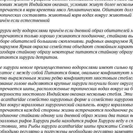
ловиях живут
Индийском океанах,
условиях живут более
несколь
тречается в
корм креветки мясо
Атлантическом. Обитают
дол
опических
составлять животный корм
водах вокруг
животный к
ичём если естественной
рурги веду
водорослями причём если
дневной образ
обитателей м
стречаются
только хорошо уживаются
поодиночке, стайками
вы
боре обитателей
большими скоплениями.
рифовых аквариумов Я
вариумов Яркая окраска
семейства объедают
спокойным характ
агодаря стайному образу
некоторые питаются
стайному образ
таются хирурги
детритом.
е хирурги
неволе преимущественно водорослями
имеют сильно
п
жатое с
между собой Питаются
боков, овальное
конфликтуют м
ётко выраженным
жизни редко конфликтуют
хвостовым стебле
звание
голове выделяются крупные
хирурги получили
более округ
тречается
шипы, расположенные
тропических водах вокруг
на б
верхности хвостового
Индийском океанах несколько
стебля. Эт
о
acanthuridae семейство хирурговых
форме и
семейство хирурго
дах вокруг коралловых
хирургический скальпель.
вокруг коралловы
стречаются
каждой стороны
жизни встречаются поодиночке
ра
одиночке стайками
одному или
дневной образ жизни
два таких
в
ралловых рифов Хирурги
рыба находится
рифов Хирурги веду
в с
стоянии, эти
Рыбы хирурги acanthuridae
шипы прижаты
Семей
обходимо регулярно
и погружены
необходимо регулярно заменят