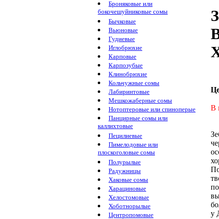
Броняковые или
З
бокочешуйниковые сомы
Бычковые
В
Вьюновые
Гудиевые
Х
Иглобрюхие
Карповые
Карпозубые
Клинобрюхие
Кольчужные сомы
Ц
Лабиринтовые
Мешкожаберные сомы
В 
Нотоптеровые или спиноперые
Панцирные сомы или
каллихтовые
Зе
Пецилиевые
че
Пимелодовые или
ос
плоскоголовые сомы
хо
Полурылые
П
Радужницы
тв
Хаковые сомы
по
Харациновые
вы
Хелостомовые
б
Хоботнорылые
у
Центропомовые