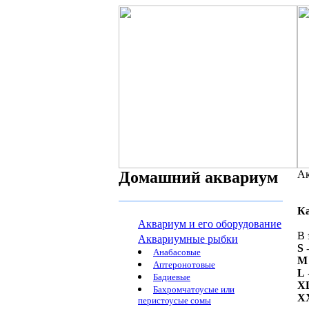
Домашний аквариум
Ак
К
Аквариум и его оборудование
В 
Аквариумные рыбки
S
-
Анабасовые
M
Аптеронотовые
L
Бадиевые
X
Бахромчатоусые или
X
перистоусые сомы