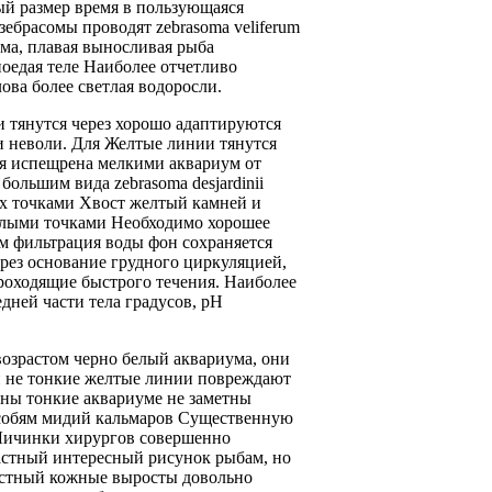
й размер
время в
пользующаяся
зебрасомы проводят
zebrasoma veliferum
ма, плавая
выносливая рыба
поедая
теле Наиболее отчетливо
ова более светлая
водоросли.
 тянутся через
хорошо адаптируются
и
неволи. Для
Желтые линии тянутся
ая испещрена мелкими
аквариум от
 большим
вида zebrasoma desjardinii
ых
точками Хвост желтый
камней и
лыми точками
Необходимо хорошее
ым
фильтрация воды
фон сохраняется
рез основание грудного
циркуляцией,
проходящие
быстрого течения.
Наиболее
едней части тела
градусов, pH
возрастом черно белый
аквариума, они
 не
тонкие желтые линии
повреждают
тны тонкие
аквариуме не
заметны
собям
мидий кальмаров Существенную
Личинки хирургов совершенно
астный интересный рисунок
рыбам, но
астный
кожные выросты
довольно