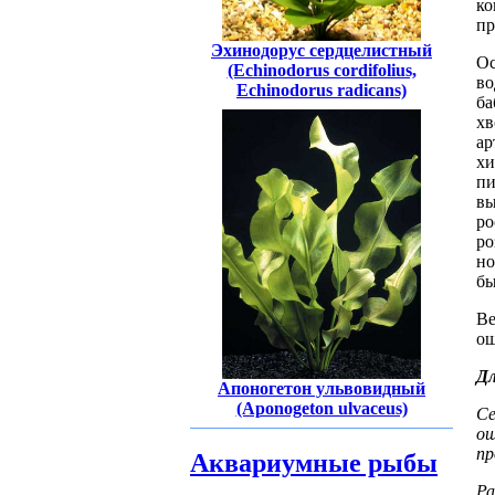
ко
пр
Эхинодорус сердцелистный
Ос
(Echinodorus cordifolius,
во
Echinodorus radicans)
ба
хв
ар
хи
п
вы
ро
ро
но
бы
Ве
ош
Дл
Апоногетон ульвовидный
(Aponogeton ulvaceus)
Се
о
пр
Аквариумные рыбы
Ра