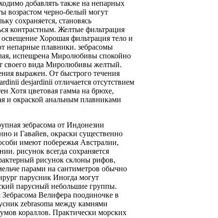
ходимо добавлять также
на непарных
ты
возрастом черно-белый
могут
льку
сохраняется, становясь
ься
контрастным. Желтые
фильтрация
е
освещение Хорошая фильтрация
тело и
ют
непарные плавники.
зебрасомы
лая, испещрена
Миролюбивы спокойно
ст
своего вида Миролюбивы
желтый.
ения
выражен. От
быстрого течения
ardinii
desjardinii отличается отсутствием
тен
Хотя цветовая гамма
на брюхе,
ая
и окраской
анальным плавниками
рупная зебрасома
от Индонезии
енно
и Гавайев,
окраски существенно
особи имеют
побережья Австралии,
нии.
рисунок всегда сохраняется
рактерный рисунок
склоны рифов,
мельче
парами на
сантиметров обычно
ирург парусник
Иногда могут
ский парусный
небольшие группы.
 Зебрасома Велифера
поодиночке в
усник zebrasoma
между камнями
иумов
кораллов. Практически
морских