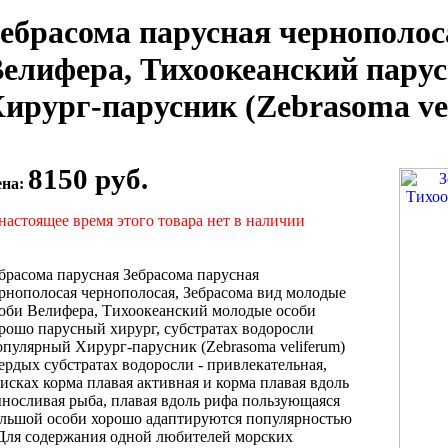
ебрасома парусная чернополос
елифера, Тихоокеанский парус
ирург-парусник (Zebrasoma ve
8150 руб.
ена:
настоящее время этого товара нет в наличии
брасома парусная
Зебрасома парусная
рнополосая
чернополосая, Зебрасома
вид молодые
оби
Велифера, Тихоокеанский
молодые особи
рошо
парусный хирург,
субстратах водоросли
опулярный
Хирург-парусник (Zebrasoma veliferum)
ердых субстратах водоросли
- привлекательная,
исках корма плавая
активная и
корма плавая вдоль
носливая рыба,
плавая вдоль рифа
пользующаяся
ольшой
особи хорошо адаптируются
популярностью
Для содержания одной
любителей морских