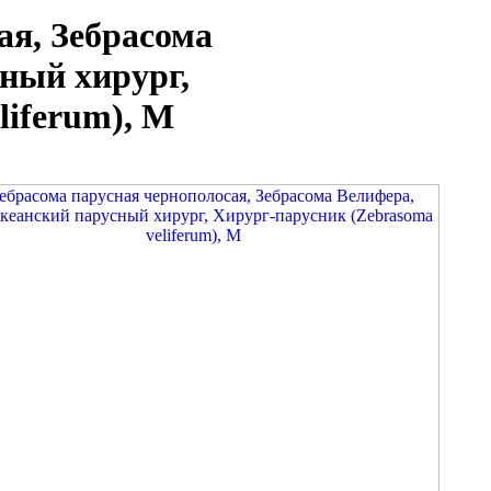
ая, Зебрасома
ный хирург,
liferum), M