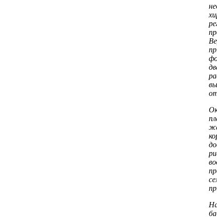
не
хи
ре
пр
Ве
п
фо
дв
ра
вы
о
Ок
пл
ж
ко
до
ри
во
пр
се
пр
На
ба