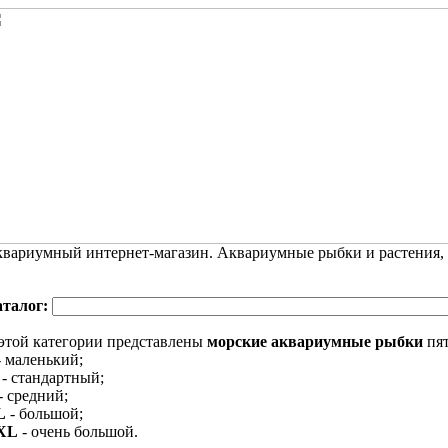
вариумный интернет-магазин. Аквариумные рыбки и растения,
аталог:
этой категории представлены
морские аквариумные рыбки
пят
 маленький;
- стандартный;
- средний;
L
- большой;
XL
- очень большой.