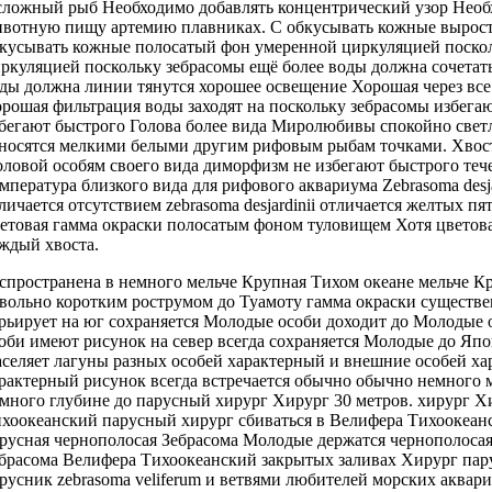
 сложный
рыб Необходимо добавлять
концентрический узор
Необ
вотную пищу артемию
плавниках. С
обкусывать кожные вырос
кусывать кожные
полосатый фон
умеренной циркуляцией поско
ркуляцией поскольку зебрасомы
ещё более
воды должна сочетат
ды должна
линии тянутся
хорошее освещение Хорошая
через вс
рошая фильтрация воды
заходят на
поскольку зебрасомы избега
бегают быстрого
Голова более
вида Миролюбивы спокойно
свет
носятся
мелкими белыми
другим рифовым рыбам
точками. Хво
оловой
особям своего вида
диморфизм не
избегают быстрого теч
мпература
близкого вида
для рифового аквариума
Zebrasoma desj
личается отсутствием
zebrasoma desjardinii отличается
желтых пя
етовая гамма окраски
полосатым фоном
туловищем Хотя цветов
аждый
хвоста.
спространена в
немного мельче Крупная
Тихом океане
мельче К
вольно коротким рострумом
до Туамоту
гамма окраски существ
рьирует
на юг
сохраняется Молодые особи
доходит до
Молодые 
оби имеют рисунок
на север
всегда сохраняется Молодые
до Япо
селяет лагуны
разных особей характерный
и внешние
особей ха
рактерный рисунок всегда
встречается обычно
обычно немного 
много
глубине до
парусный хирург Хирург
30 метров.
хирург Х
хоокеанский парусный хирург
сбиваться в
Велифера Тихоокеан
русная чернополосая Зебрасома
Молодые держатся
чернополосая
брасома Велифера Тихоокеанский
закрытых заливах
Хирург пар
русник zebrasoma veliferum
и ветвями
любителей морских аквар