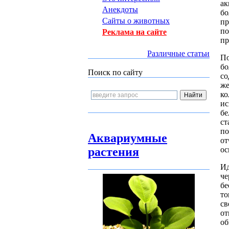
ак
Анекдоты
бо
Сайты о животных
пр
по
Реклама на сайте
пр
Различные статьи
По
бо
Поиск по сайту
со
же
ко
ис
бе
ст
по
Аквариумные
от
ос
растения
Ид
че
бе
то
св
от
об