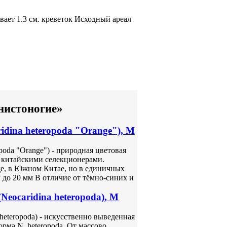
вает
1.3 см.
креветок Исходный ареал
нистоногие»
idina heteropoda "Orange"), M
poda "Orange") - природная цветовая
 китайскими селекционерами.
де, в Южном Китае, но в единичных
 до 20 мм В отличие от тёмно-синих и
Neocaridina heteropoda), M
heteropoda) - искусственно выведенная
ма N. heteropoda. От массово