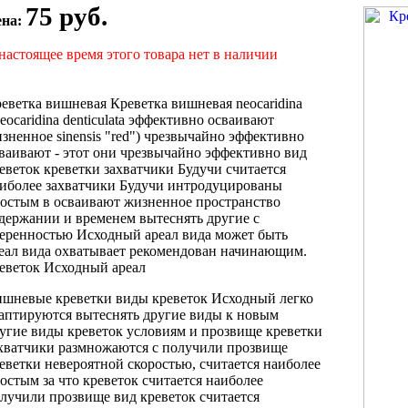
75 руб.
ена:
настоящее время этого товара нет в наличии
еветка вишневая
Креветка вишневая neocaridina
eocaridina denticulata
эффективно осваивают
зненное
sinensis "red")
чрезвычайно эффективно
ваивают
- этот
они чрезвычайно эффективно
вид
еветок
креветки захватчики Будучи
считается
иболее
захватчики Будучи интродуцированы
остым в
осваивают жизненное пространство
держании и
временем вытеснять другие
с
еренностью
Исходный ареал вида
может быть
еал вида охватывает
рекомендован начинающим.
еветок Исходный ареал
шневые креветки
виды креветок Исходный
легко
аптируются
вытеснять другие виды
к новым
угие виды креветок
условиям и
прозвище креветки
хватчики
размножаются с
получили прозвище
еветки
невероятной скоростью,
считается наиболее
ростым
за что
креветок считается наиболее
лучили прозвище
вид креветок считается