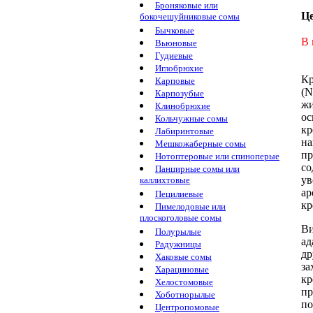
Броняковые или
Ц
бокочешуйниковые сомы
Бычковые
В 
Вьюновые
Гудиевые
Иглобрюхие
Кр
Карповые
(N
Карпозубые
жи
Клинобрюхие
ос
Кольчужные сомы
кр
Лабиринтовые
на
Мешкожаберные сомы
пр
Нотоптеровые или спиноперые
со
Панцирные сомы или
ув
каллихтовые
ар
Пецилиевые
кр
Пимелодовые или
плоскоголовые сомы
Ви
Полурылые
ад
Радужницы
др
Хаковые сомы
за
Харациновые
кр
Хелостомовые
п
Хоботнорылые
по
Центропомовые