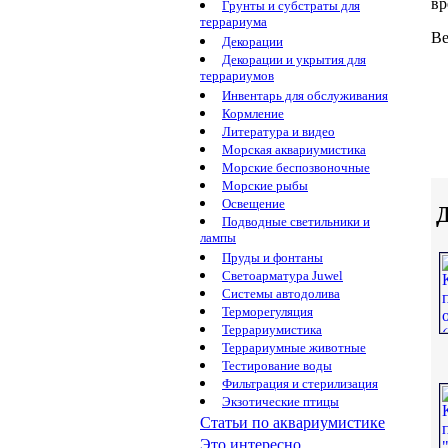
вр
Грунты и субстраты для
террариума
Ве
Декорации
Декорации и укрытия для
террариумов
Инвентарь для обслуживания
Кормление
Литература и видео
Морская аквариумистика
Морские беспозвоночные
Морские рыбы
Освещение
Д
Подводные светильники и
лампы
Пруды и фонтаны
Светоарматура Juwel
Системы автодолива
Терморегуляция
Террариумистика
Террариумные животные
Тестирование воды
Фильтрация и стерилизация
Экзотические птицы
Статьи по аквариумистике
Это интересно...