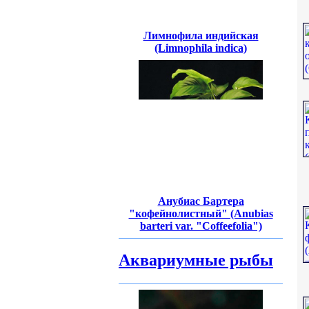
Лимнофила индийская
(Limnophila indica)
Анубиас Бартера
"кофейнолистный" (Anubias
barteri var. "Coffeefolia")
Аквариумные рыбы