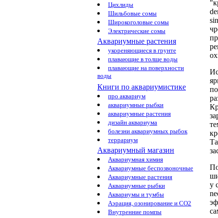
"к
Цихлиды
de
Шильбовые сомы
si
Широкоголовые сомы
чр
Электрические сомы
пр
Аквариумные растения
ре
укореняющиеся в грунте
о
плавающие в толще воды
плавающие на поверхности
Ис
воды
яр
Книги по аквариумистике
по
про аквариум
ра
аквариумные рыбки
Кр
аквариумные растения
з
дизайн аквариума
те
болезни аквариумных рыбок
кр
террариум
Та
Аквариумный магазин
за
Аквариумная химия
По
Аквариумные беспозвоночные
ши
Аквариумные растения
у 
Аквариумные рыбки
ne
Аквариумы и тумбы
эф
Аэрация, озонирование и CO2
са
Внутренние помпы