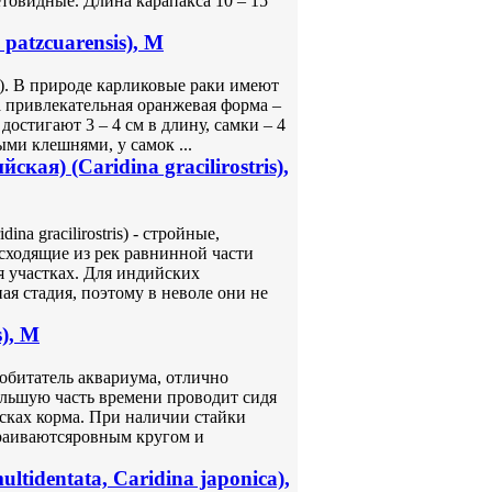
товидные. Длина карапакса 10 – 15
atzcuarensis), M
s). В природе карликовые раки имеют
 привлекательная оранжевая форма –
остигают 3 – 4 см в длину, самки – 4
ми клешнями, у самок ...
ая) (Caridina gracilirostris),
na gracilirostris) - стройные,
сходящие из рек равнинной части
я участках. Для индийских
я стадия, поэтому в неволе они не
), M
 обитатель аквариума, отлично
льшую часть времени проводит сидя
исках корма. При наличии стайки
траиваютсяровным кругом и
tidentata, Caridina japonica),