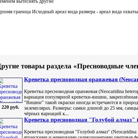
еменем вытеснять другие
рхняя граница
Исходный ареал вида
размера -
ареал вида охваты
ругие товары раздела «Пресноводные чле
Креветка пресноводная оранжевая (Neocar
Креветка пресноводная оранжевая (Neocaridina hetero
вариация популярной креветки-вишни, закреплённая
"Вишни" такой окраски иногда встречаются в приро
220 руб.
экземплярах. Размеры: самки длиной до 25 мм, самцы
чёрных вариаций к...
Креветка пресноводная "Голубой алмаз" (
Креветка пресноводная "Голубой алмаз" (Neocaridina 
японскими и немецкими селекционерами цветовая фор