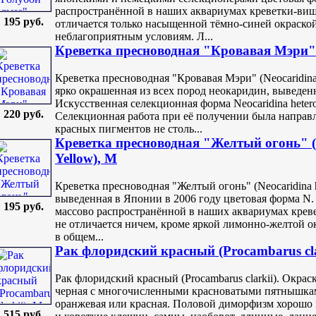
распространённой в наших аквариумах креветки-виш
195 руб.
отличается только насыщенной тёмно-синей окраско
неблагоприятным условиям. Л...
Креветка пресноводная "Кровавая Мэри" (
Креветка пресноводная "Кровавая Мэри" (Neocaridina 
ярко окрашенная из всех пород неокаридин, выведен
Искусственная селекционная форма Neocaridina heter
220 руб.
Селекционная работа при её получении была направ
красных пигментов не столь...
Креветка пресноводная "Желтый огонь" (N
Yellow), M
Креветка пресноводная "Желтый огонь" (Neocaridina he
выведенная в Японии в 2006 году цветовая форма N. 
195 руб.
массово распространённой в наших аквариумах крев
не отличается ничем, кроме яркой лимонно-желтой о
в общем...
Рак флоридский красный (Procambarus cla
Рак флоридский красный (Procambarus clarkii). Окрас
черная с многочисленными красноватыми пятнышками
оранжевая или красная. Половой диморфизм хорошо
515 руб.