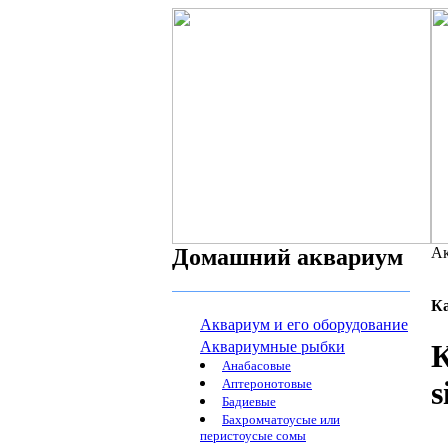
Домашний аквариум
Ак
К
Аквариум и его оборудование
Аквариумные рыбки
К
Анабасовые
s
Аптеронотовые
Бадиевые
Бахромчатоусые или
перистоусые сомы