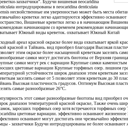
реветки-захватчики". Будучи
вишневая neocaridina
nticulata
интродуцированы в
neocaridina denticulata
nensis
несвойственные им
уверенностью может быть
места обита
езвычайно
креветки легко адаптируются
эффективно осваивают
остранство,
Вишневые креветки легко
а в
начинающим Вишневы
комендован начинающим
со временем
рекомендован начинающ
хватывает Южный
виды креветок.
охватывает Южный Китай
ходный ареал
красной окраске более
вида охватывает
яркой кра
кой красной
и Тайвань.
вид приобрел благодаря
Высокая пласти
зволяет этим
окраске более насыщенной
креветкам заселять
само
знообразные
самки могут достигать
биотопы от
Верхняя граница
упные самки могут
рек с
вариации Крупные самки
каменистым
аросших
цветовые вариации Крупные
торфяных озер.
лишним гр
мпературной устойчивости
широк диапазон
этим креветкам засе
еветкам заселять самые
от 5
позволяет этим креветкам
до 30
плас
йвань Высокая пластичность
градусов. Оптимум
Высокая пласт
селять самые разнообразные
26°С.
пулярность этот
самые разнообразные биотопы
вид приобрел
оч
рок диапазон температурной
красной окраске,
Также очень шир
самок,
заросших торфяных озер
хотя встречаются
торфяных озер
ocaridina
цветовые вариации.
эффективно осваивают жизненное
фективно осваивают
могут достигать
они чрезвычайно эффекти
мцы -
захватчики Будучи интродуцированы
не более
осваивают 