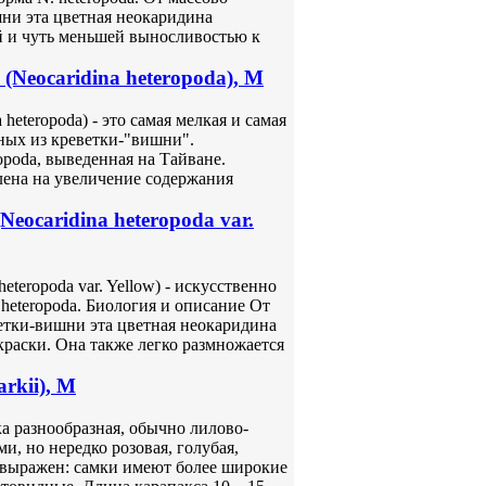
ни эта цветная неокаридина
й и чуть меньшей выносливостью к
Neocaridina heteropoda), M
heteropoda) - это самая мелкая и самая
ных из креветки-"вишни".
opoda, выведенная на Тайване.
лена на увеличение содержания
eocaridina heteropoda var.
teropoda var. Yellow) - искусственно
heteropoda. Биология и описание От
етки-вишни эта цветная неокаридина
краски. Она также легко размножается
rkii), M
ка разнообразная, обычно лилово-
, но нередко розовая, голубая,
 выражен: самки имеют более широкие