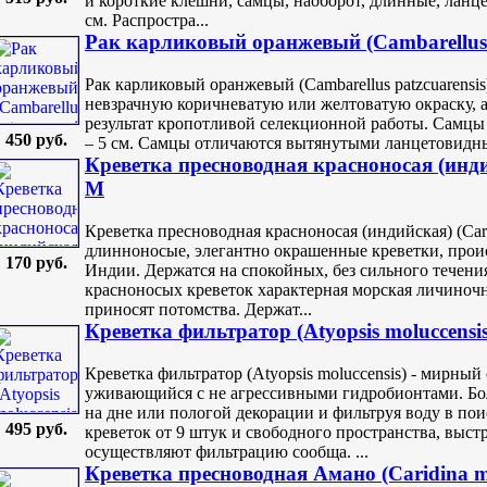
и короткие клешни, самцы, наоборот, длинные, ланце
см. Распростра...
Рак карликовый оранжевый (Cambarellus p
Рак карликовый оранжевый (Cambarellus patzcuarensi
невзрачную коричневатую или желтоватую окраску, а
результат кропотливой селекционной работы. Самцы д
450 руб.
– 5 см. Самцы отличаются вытянутыми ланцетовидны
Креветка пресноводная красноносая (индийск
M
Креветка пресноводная красноносая (индийская) (Caridi
длинноносые, элегантно окрашенные креветки, прои
170 руб.
Индии. Держатся на спокойных, без сильного течени
красноносых креветок характерная морская личиночна
приносят потомства. Держат...
Креветка фильтратор (Atyopsis moluccensis
Креветка фильтратор (Atyopsis moluccensis) - мирный
уживающийся с не агрессивными гидробионтами. Бо
на дне или пологой декорации и фильтруя воду в по
495 руб.
креветок от 9 штук и свободного пространства, выс
осуществляют фильтрацию сообща. ...
Креветка пресноводная Амано (Caridina mul