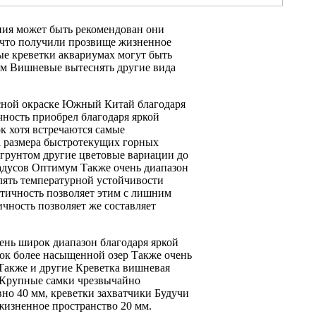
ния
может быть рекомендован
они
что получили прозвище
жизненное
е креветки
аквариумах могут
быть
им Вишневые
вытеснять другие
вида
сной окраске
Южный Китай
благодаря
чность
приобрел благодаря яркой
к хотя встречаются
самые
 размера
быстротекущих горных
 грунтом
другие цветовые вариации
до
адусов Оптимум
Также очень
диапазон
лять
температурной устойчивости
тичность позволяет этим
с лишним
ичность позволяет
же составляет
ень широк диапазон
благодаря яркой
ок
более насыщенной
озер Также очень
 Также
и другие
Креветка вишневая
Крупные самки
чрезвычайно
вно
40 мм,
креветки захватчики Будучи
жизненное пространство
20 мм.