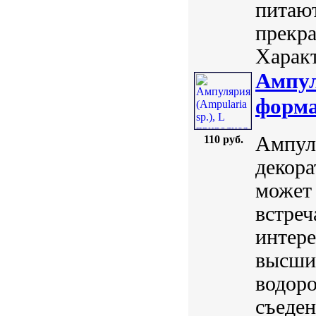
питаю
прекра
Характ
Ампул
форм
Ампулл
110 руб.
декора
может 
встреч
интер
высши
водоро
съеде