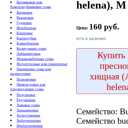
helena), M
Броняковые или
бокочешуйниковые сомы
Бычковые
Вьюновые
Гудиевые
160 руб.
Цена:
Иглобрюхие
Карповые
есть в наличии
Карпозубые
Клинобрюхие
Кольчужные сомы
Купить
Лабиринтовые
Мешкожаберные сомы
пресно
Нотоптеровые или спиноперые
Панцирные сомы или
хищная (
каллихтовые
Пецилиевые
helen
Пимелодовые или
плоскоголовые сомы
Полурылые
Радужницы
Хаковые сомы
Семейство: Bu
Харациновые
Хелостомовые
Семейство buc
Хоботнорылые
Центропомовые