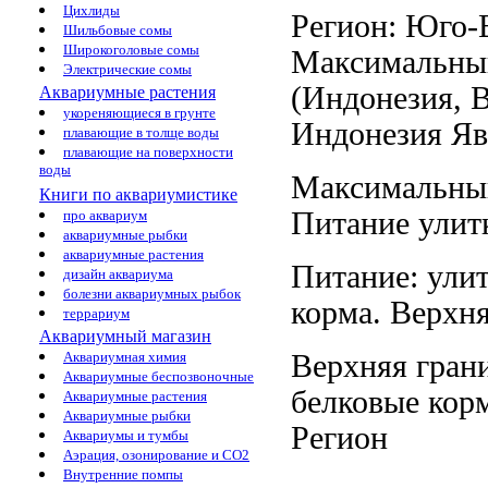
Цихлиды
Регион: Юго-
Шильбовые сомы
Широкоголовые сомы
Максимальны
Электрические сомы
(Индонезия,
В
Аквариумные растения
укореняющиеся в грунте
Индонезия
Яв
плавающие в толще воды
плавающие на поверхности
воды
Максимальны
Книги по аквариумистике
Питание улит
про аквариум
аквариумные рыбки
аквариумные растения
Питание: ули
дизайн аквариума
болезни аквариумных рыбок
корма.
Верхня
террариум
Аквариумный магазин
Верхняя гран
Аквариумная химия
Аквариумные беспозвоночные
белковые кор
Аквариумные растения
Аквариумные рыбки
Регион
Аквариумы и тумбы
Аэрация, озонирование и CO2
Внутренние помпы