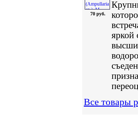
Крупн
которо
70 руб.
встреч
яркой
высши
водоро
съеде
призна
переоц
Все товары 