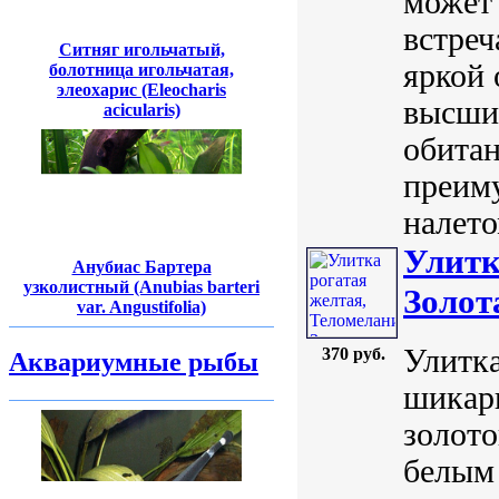
может 
встреч
Ситняг игольчатый,
яркой
болотница игольчатая,
элеохарис (Eleocharis
высши
acicularis)
обита
преим
налето
Улитк
Анубиас Бартера
узколистный (Anubias barteri
Золота
var. Angustifolia)
Улитка
370 руб.
Аквариумные рыбы
шикар
золото
белым 