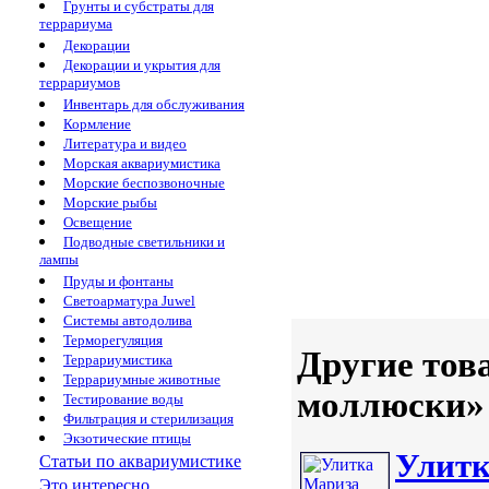
Грунты и субстраты для
террариума
Декорации
Декорации и укрытия для
террариумов
Инвентарь для обслуживания
Кормление
Литература и видео
Морская аквариумистика
Морские беспозвоночные
Морские рыбы
Освещение
Подводные светильники и
лампы
Пруды и фонтаны
Светоарматура Juwel
Системы автодолива
Терморегуляция
Другие тов
Террариумистика
Террариумные животные
моллюски»
Тестирование воды
Фильтрация и стерилизация
Экзотические птицы
Улитк
Статьи по аквариумистике
Это интересно...