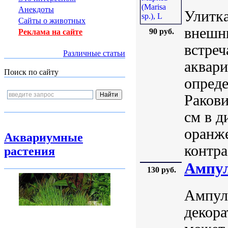
Анекдоты
Улитка
Сайты о животных
внешню
90 руб.
Реклама на сайте
встре
Различные статьи
аквар
Поиск по сайту
опреде
Ракови
см в д
оранже
Аквариумные
контра
растения
Ампул
130 руб.
Ампуля
декора