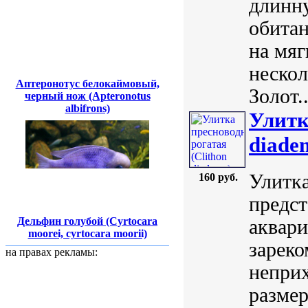
длинну
обитан
на мяг
нескол
Аптеронотус белокаймовый,
Золот..
черный нож (Apteronotus
albifrons)
Улитк
diade
Улитка
160 руб.
предст
Дельфин голубой (Cyrtocara
аквари
moorei, cyrtocara moorii)
зареко
на правах рекламы:
непри
размер