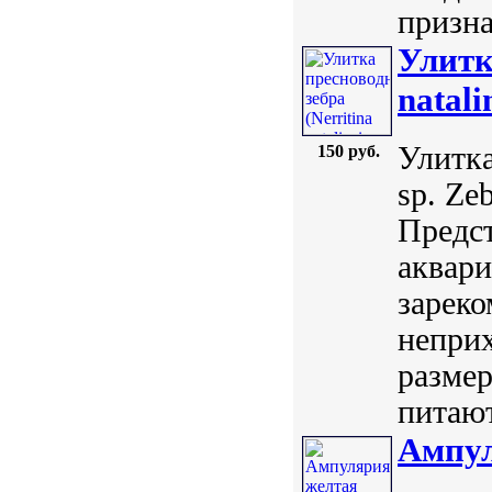
призна
Улитк
natali
Улитка
150 руб.
sp. Ze
Предст
аквари
зареко
непри
размер
питают
Ампул