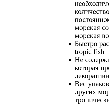
необходим
количеств
постоянно
морская со
морская
во
Быстро ра
tropic fish
Не содерж
которая пр
декоратив
Вес упако
других мо
тропическ