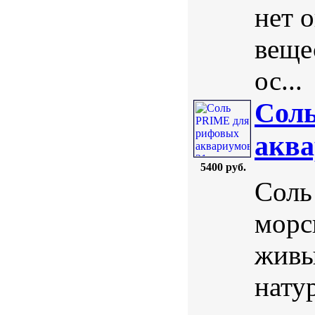
нет 
веще
ос...
Сол
аква
5400 руб.
Соль
морс
живы
нату