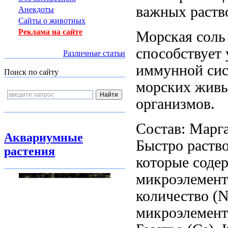
важных
раств
Анекдоты
Сайты о животных
Реклама на сайте
Морская сол
способствуе
Различные статьи
иммунной си
Поиск по сайту
морских жив
организмов.
Состав: Марг
Аквариумные
Быстро раств
растения
которые соде
микроэлемент
количество
(N
микроэлемент