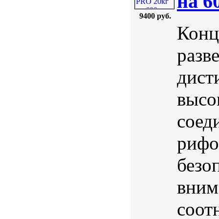
на 6
9400 руб.
Конц
разв
дист
высо
соед
рифо
безо
вним
соот