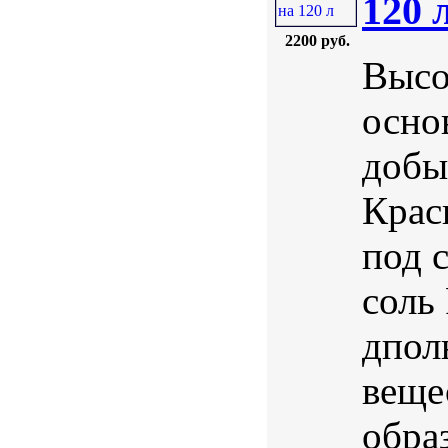
120 
2200 руб.
Высо
осно
добы
Крас
под 
соль
дпол
веще
обра