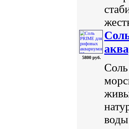
стаб
жестк
Сол
аква
5800 руб.
Соль
морс
живы
нату
воды