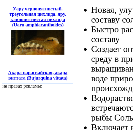
Новая, ул
Уару чернопятнистый,
треугольная цихлида, яру,
составу с
клинопятнистая цихлида
(Uaru amphiacanthoides)
Быстро рас
составу
Создает о
среду в
пр
выращиван
Акара парагвайская, акара
воде прир
виттата (Bujurquina vittata)
происхожд
на правах рекламы:
Водораств
встречают
рыбы Соль
Включает 