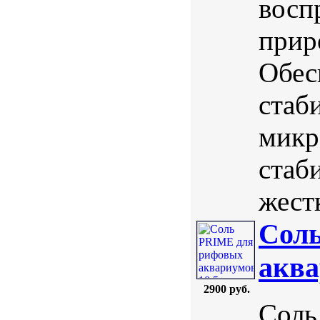
восп
прир
Обес
стаб
микр
стаб
жестк
Сол
аква
2900 руб.
Соль