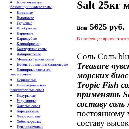
Salt 25кг
Броняковые или
бокочешуйниковые сомы
Бычковые
Вьюновые
Гудиевые
5625 руб.
Цена:
Иглобрюхие
Карповые
В настоящее время этого 
Карпозубые
Клинобрюхие
Кольчужные сомы
Соль
Соль blu
Лабиринтовые
Мешкожаберные сомы
Treasure
чув
Нотоптеровые или спиноперые
Панцирные сомы или
морских био
каллихтовые
Пецилиевые
Tropic Fish
с
Пимелодовые или
плоскоголовые сомы
применять
Se
Полурылые
Радужницы
составу соль
Хаковые сомы
постоянному 
Харациновые
Хелостомовые
составу
высок
Хоботнорылые
Центропомовые