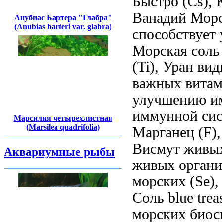
Быстро
(Cs), 
Ванадий
Морс
Анубиас Бартера "Глабра"
(Anubias barteri var. glabra)
способствует
Морская соль
(Ti), Уран
вид
важных вита
улучшению и
иммунной си
Марсилия четырехлистная
(Marsilea quadrifolia)
Марганец
(F)
Висмут
живых
Аквариумные рыбы
живых органи
морских
(Se)
Соль blue trea
морских биос