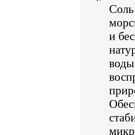
Соль
морс
и бе
нату
воды
восп
прир
Обес
стаб
микр