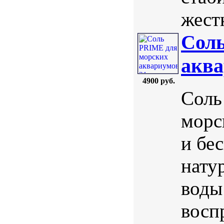
жестк
Соль
аква
4900 руб.
Соль
морс
и бе
нату
воды
восп