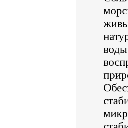
морс
живы
нату
воды
восп
прир
Обес
стаб
микр
стаб