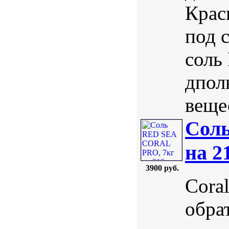
Крас
под 
соль
дпол
веще
Сол
на 2
3900 руб.
Coral
обра