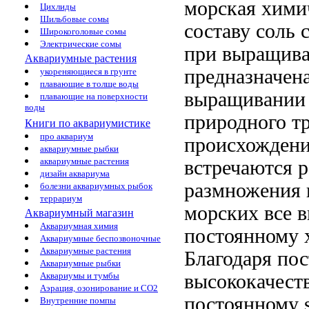
морская
хими
Цихлиды
Шильбовые сомы
составу соль
с
Широкоголовые сомы
Электрические сомы
при выращив
Аквариумные растения
предназначен
укореняющиеся в грунте
плавающие в толще воды
выращивании
плавающие на поверхности
воды
природного
тр
Книги по аквариумистике
про аквариум
происхожден
аквариумные рыбки
аквариумные растения
встречаются
р
дизайн аквариума
размножения 
болезни аквариумных рыбок
террариум
морских
все 
Аквариумный магазин
Аквариумная химия
постоянному 
Аквариумные беспозвоночные
Аквариумные растения
Благодаря по
Аквариумные рыбки
высококачест
Аквариумы и тумбы
Аэрация, озонирование и CO2
постоянному
Внутренние помпы