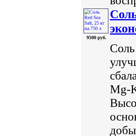
восп
Соль
экон
9500 руб.
Соль 
улуч
сбал
Mg-K
Высо
осно
добы