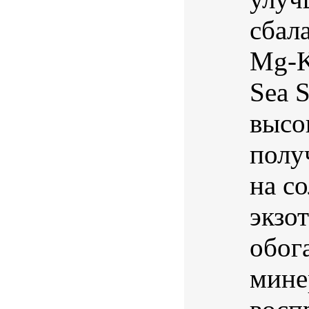
сбал
Mg-K
Sea S
высо
полу
на с
экзо
обог
мине