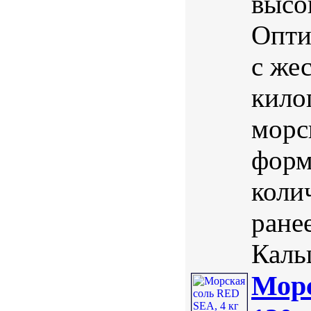
высо
Опти
с же
кило
морск
форм
коли
ране
Каль
Морс