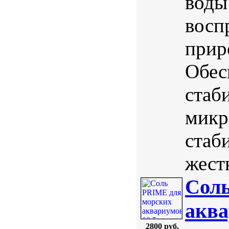
воды
восп
прир
Обес
стаб
микр
стаб
жестк
Соль
аква
2800 руб.