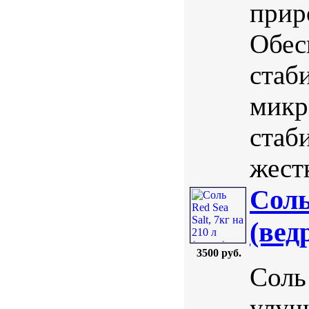
прир
Обес
стаб
микр
стаб
жестк
Соль
(вед
3500 руб.
Соль 
улуч