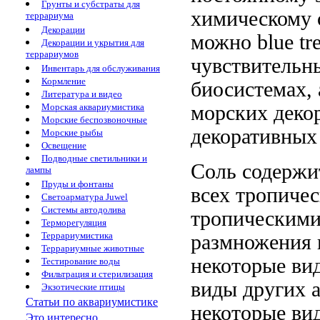
Грунты и субстраты для
химическому 
террариума
Декорации
можно
blue tr
Декорации и укрытия для
террариумов
чувствительн
Инвентарь для обслуживания
Кормление
биосистемах,
Литература и видео
морских деко
Морская аквариумистика
Морские беспозвоночные
декоративных
Морские рыбы
Освещение
Подводные светильники и
Соль содерж
лампы
Пруды и фонтаны
всех тропиче
Светоарматура Juwel
Системы автодолива
тропическими
Терморегуляция
Террариумистика
размножения 
Террариумные животные
некоторые ви
Тестирование воды
Фильтрация и стерилизация
виды других
а
Экзотические птицы
Статьи по аквариумистике
некоторые в
Это интересно...