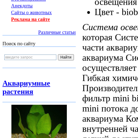
освещения
Анекдоты
Цвет -
bio
Сайты о животных
Реклама на сайте
Система осв
Различные статьи
которая
Систе
Поиск по сайту
части аквари
аквариума Си
осуществляет
Гибкая
химич
Аквариумные
Производитель
растения
фильтр mini b
mini
потока д
аквариума Ко
внутренней ч