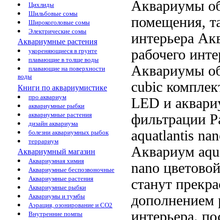
Аквариумы о
Цихлиды
Шильбовые сомы
помещения, т
Широкоголовые сомы
Электрические сомы
интерьера Ак
Аквариумные растения
рабочего
инте
укореняющиеся в грунте
плавающие в толще воды
Аквариумы о
плавающие на поверхности
воды
cubic
комплек
Книги по аквариумистике
про аквариум
LED и
аквар
аквариумные рыбки
аквариумные растения
фильтрации
Р
дизайн аквариума
aquatlantis na
болезни аквариумных рыбок
террариум
Аквариум aqua
Аквариумный магазин
Аквариумная химия
nano
цветовой
Аквариумные беспозвоночные
Аквариумные растения
станут
прекра
Аквариумные рыбки
дополнением
Аквариумы и тумбы
Аэрация, озонирование и CO2
интерьера.
по
Внутренние помпы