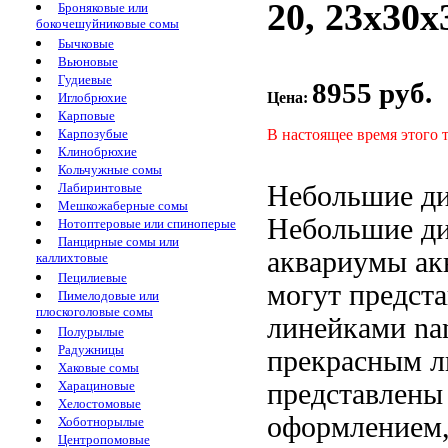
20, 23х30х
Броняковые или
бокочешуйниковые сомы
Бычковые
Вьюновые
Гудиевые
8955 руб.
Цена:
Иглобрюхие
Карповые
В настоящее время этого 
Карпозубые
Клинобрюхие
Кольчужные сомы
Небольшие ди
Лабиринтовые
Мешкожаберные сомы
Небольшие ди
Нотоптеровые или спиноперые
Панцирные сомы или
аквариумы
ак
каллихтовые
Пецилиевые
могут
предст
Пимелодовые или
плоскоголовые сомы
линейками na
Полурылые
Радужницы
прекрасным
л
Хаковые сомы
представлены
Харациновые
Хелостомовые
оформлением,
Хоботнорылые
Центропомовые