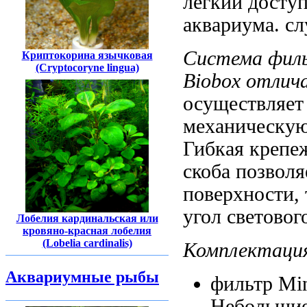
легкий досту
аквариума.
сл
Система фил
Криптокорина язычковая
(Cryptocoryne lingua)
Biobox
отлича
осуществляе
механическу
Гибкая крепе
скоба позволя
поверхности,
угол световог
Лобелия кардинальская или
кровяно-красная лобелия
(Lobelia cardinalis)
Комплектаци
Аквариумные рыбы
фильтр Mi
Небольшие