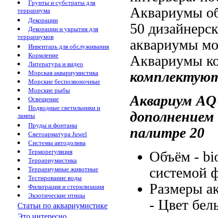
Грунты и субстраты для
Аквариумы о
террариума
Декорации
50
дизайнерс
Декорации и укрытия для
террариумов
аквариумы мо
Инвентарь для обслуживания
Кормление
Аквариумы к
Литература и видео
комплектуют
Морская аквариумистика
Морские беспозвоночные
Морские рыбы
Аквариум A
Освещение
Подводные светильники и
дополнением
лампы
Пруды и фонтаны
палитре
20
Светоарматура Juwel
Системы автодолива
Терморегуляция
Объём -
bi
Террариумистика
системой 
Террариумные животные
Тестирование воды
Размеры а
Фильтрация и стерилизация
Экзотические птицы
-
Цвет бел
Статьи по аквариумистике
Это интересно...