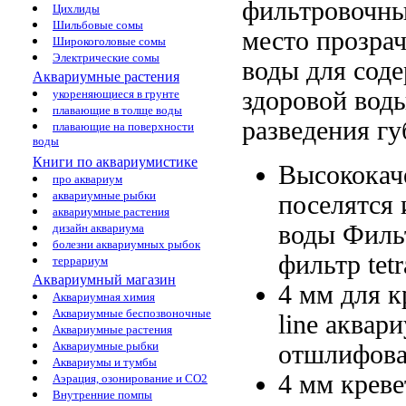
фильтровочн
Цихлиды
Шильбовые сомы
место
прозра
Широкоголовые сомы
Электрические сомы
воды
для сод
Аквариумные растения
здоровой вод
укореняющиеся в грунте
плавающие в толще воды
разведения
гу
плавающие на поверхности
воды
Книги по аквариумистике
Высококач
про аквариум
аквариумные рыбки
поселятся
аквариумные растения
воды Филь
дизайн аквариума
болезни аквариумных рыбок
фильтр tetr
террариум
Аквариумный магазин
4 мм
для к
Аквариумная химия
Аквариумные беспозвоночные
line аквар
Аквариумные растения
Аквариумные рыбки
отшлифова
Аквариумы и тумбы
4 мм
креве
Аэрация, озонирование и CO2
Внутренние помпы