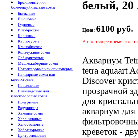
белый, 20 
Броняковые или
бокочешуйниковые сомы
Бычковые
Вьюновые
Гудиевые
6100 руб.
Цена:
Иглобрюхие
Карповые
В настоящее время этого 
Карпозубые
Клинобрюхие
Кольчужные сомы
Аквариум Tet
Лабиринтовые
Мешкожаберные сомы
tetra aquaart
Aq
Нотоптеровые или спиноперые
Панцирные сомы или
Discover
крис
каллихтовые
Пецилиевые
прозрачной з
Пимелодовые или
плоскоголовые сомы
для кристаль
Полурылые
Радужницы
аквариум для
Хаковые сомы
фильтровочн
Харациновые
Хелостомовые
креветок -
дв
Хоботнорылые
Центропомовые