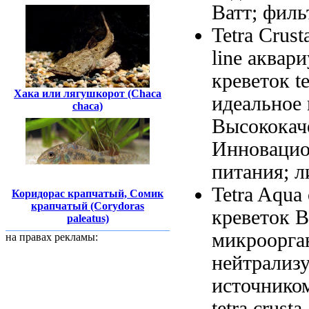
Ватт;
фильт
Tetra Crus
line аквар
креветок
t
Хака или лягушкорот (Chaca
идеальное
chaca)
Высококач
Инновацион
питания;
л
Tetra Aqua
Коридорас крапчатый, Сомик
крапчатый (Corydoras
креветок 
paleatus)
микроорга
на правах рекламы:
нейтрализ
источнико
tetra crusta