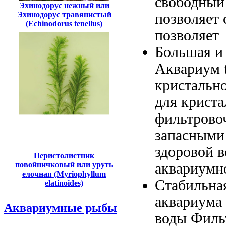
свободный
Эхинодорус нежный или
Эхинодорус травянистый
позволяет
(Echinodorus tenellus)
позволяет
Большая 
Аквариум t
кристальн
для криста
фильтрово
запасными
здоровой 
Перистолистник
аквариумн
повойничковый или уруть
елочная (Myriophyllum
Стабильна
elatinoides)
аквариума
Аквариумные рыбы
воды Филь