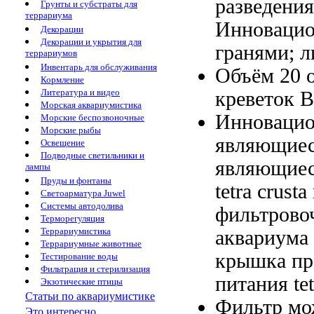
разведени
Грунты и субстраты для
террариума
Инновацион
Декорации
Декорации и укрытия для
гранями;
л
террариумов
Инвентарь для обслуживания
Объём 20
Кормление
Литература и видео
креветок 
Морская аквариумистика
Инноваци
Морские беспозвоночные
Морские рыбы
являющиес
Освещение
Подводные светильники и
являющиес
лампы
Пруды и фонтаны
tetra crust
Светоарматура Juwel
Системы автодолива
фильтрово
Терморегуляция
Террариумистика
аквариума
Террариумные животные
крышка
пр
Тестирование воды
Фильтрация и стерилизация
питания tet
Экзотические птицы
Статьи по аквариумистике
Фильтр м
Это интересно...