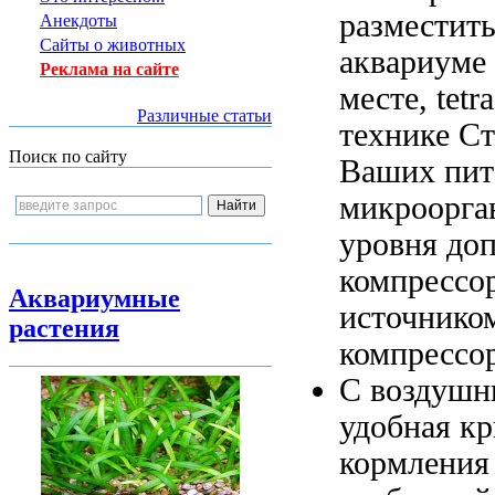
разместит
Анекдоты
Сайты о животных
аквариуме
Реклама на сайте
месте,
tetr
Различные статьи
технике С
Поиск по сайту
Ваших пит
микроорга
уровня
доп
компрессо
Аквариумные
источнико
растения
компрессо
С воздуш
удобная к
кормления