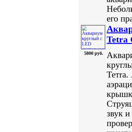
Неболь
его пра
Аквар
Tetra 
Аквари
5800 руб.
круглы
Тетrа.
аэраци
крышк
Струя
звук и
провер