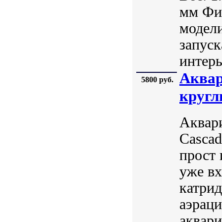
мм Фи
модел
запуск
интерь
Аквар
5800 руб.
кругл
Аквари
Cascad
прост 
уже вх
катрид
аэраци
аквари