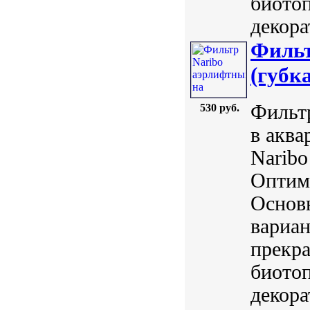
биотоп
декора
Фильт
(губка
Фильт
530 руб.
в аква
Naribo
Оптим
Основ
вариан
прекра
биотоп
декора