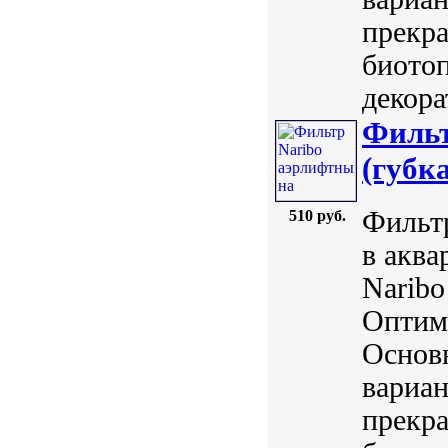
прекра
биотоп
декора
Фильт
(губк
Фильт
510 руб.
в аква
Naribo
Оптим
Основ
вариан
прекра