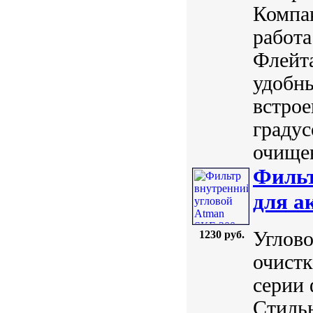
Компак
работа
Флейта
удобн
встрое
градус
очищен
Фильт
для а
Углово
1230 руб.
очистк
серии
Стиль