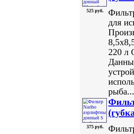
Фильт
525 руб.
для ис
Произв
8,5х8,
220 л 
Данны
устрой
исполь
рыба..
Фильт
(губка
Фильтр
375 руб.