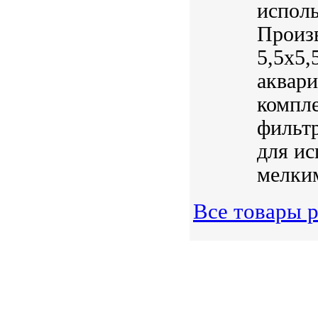
исполь
Произв
5,5х5
аквари
компле
фильтр
для ис
мелким
Все товары 