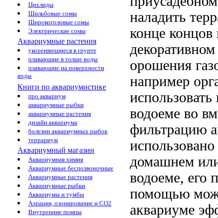
приусадебном
Цихлиды
наладить
терр
Шильбовые сомы
Широкоголовые сомы
конце концов 
Электрические сомы
Аквариумные растения
декоративном
укореняющиеся в грунте
плавающие в толще воды
орошения газ
плавающие на поверхности
воды
например
орг
Книги по аквариумистике
использовать
про аквариум
аквариумные рыбки
водоеме
во вм
аквариумные растения
дизайн аквариума
фильтрацию
а
болезни аквариумных рыбок
террариум
использовано
Аквариумный магазин
домашнем ил
Аквариумная химия
Аквариумные беспозвоночные
водоеме,
его 
Аквариумные растения
Аквариумные рыбки
помощью можн
Аквариумы и тумбы
Аэрация, озонирование и CO2
аквариуме эф
Внутренние помпы