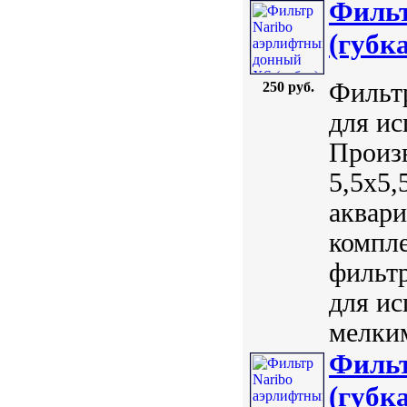
Фильт
(губка
Фильт
250 руб.
для ис
Произв
5,5х5
аквари
компле
фильтр
для ис
мелким
Фильт
(губка