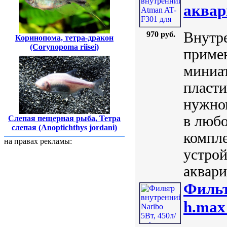
аквар
Внутр
970 руб.
Коринопома, тетра-дракон
(Corynopoma riisei)
примен
миниа
пласти
нужно
в люб
Слепая пещерная рыба, Тетра
слепая (Anoptichthys jordani)
компле
на правах рекламы:
устро
аквари
Фильт
h.max