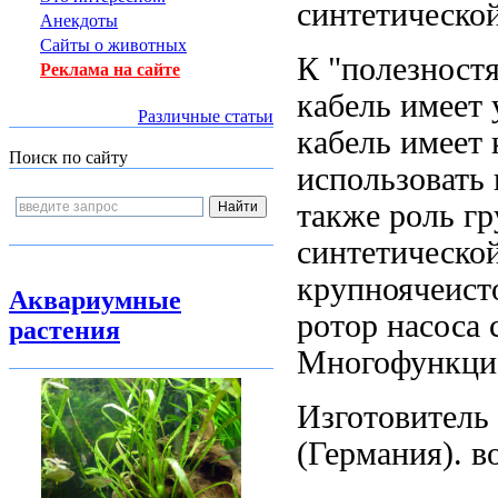
синтетическо
Анекдоты
Сайты о животных
К "полезност
Реклама на сайте
кабель имеет
Различные статьи
кабель имеет
Поиск по сайту
использовать
также
роль гр
синтетическо
крупноячеист
Аквариумные
ротор насоса
растения
Многофункцио
Изготовитель
(Германия).
в