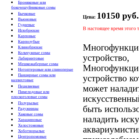
Броняковые или
бокочешуйниковые сомы
10150 руб.
Бычковые
Цена:
Вьюновые
Гудиевые
В настоящее время этого 
Иглобрюхие
Карповые
Карпозубые
Многофункци
Клинобрюхие
Кольчужные сомы
устройство,
Лабиринтовые
Мешкожаберные сомы
Многофункци
Нотоптеровые или спиноперые
Панцирные сомы или
устройство ко
каллихтовые
может
налади
Пецилиевые
Пимелодовые или
искусственны
плоскоголовые сомы
Полурылые
быть использ
Радужницы
Хаковые сомы
наладить иск
Харациновые
Хелостомовые
аквариумисти
Хоботнорылые
Центропомовые