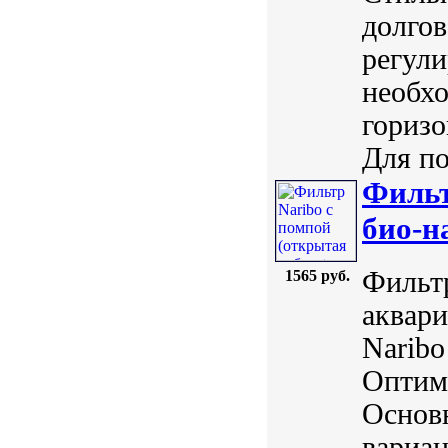
долго
регули
необх
горизо
Для по
Фильт
био-н
Фильтр
1565 руб.
аквари
Naribo
Оптим
Основ
вариан