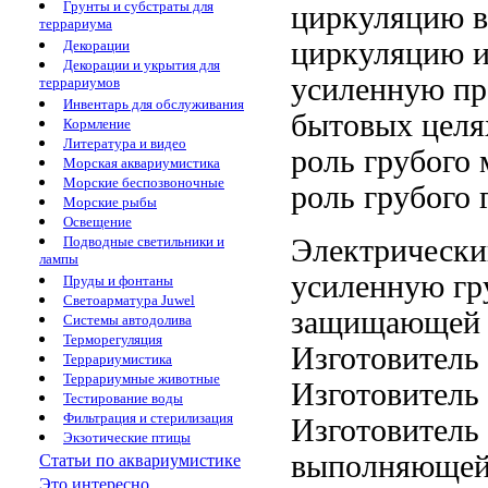
Грунты и субстраты для
циркуляцию 
террариума
циркуляцию
и
Декорации
Декорации и укрытия для
усиленную
пр
террариумов
Инвентарь для обслуживания
бытовых целя
Кормление
Литература и видео
роль грубого 
Морская аквариумистика
Морские беспозвоночные
роль грубого
г
Морские рыбы
Освещение
Электрически
Подводные светильники и
лампы
усиленную
гр
Пруды и фонтаны
Светоарматура Juwel
защищающей 
Системы автодолива
Терморегуляция
Изготовитель
Террариумистика
Террариумные животные
Изготовитель
Тестирование воды
Фильтрация и стерилизация
Изготовитель
Экзотические птицы
выполняюще
Статьи по аквариумистике
Это интересно...