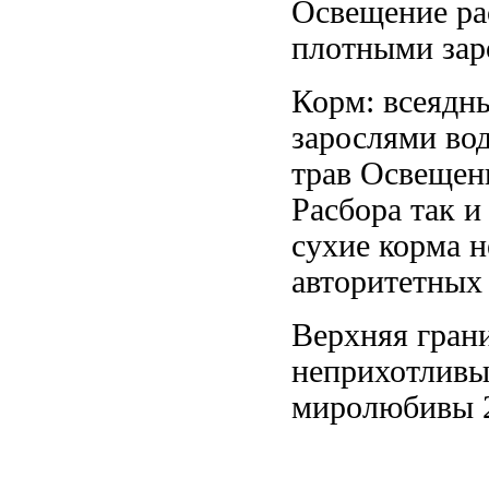
Освещение ра
плотными зар
Корм: всеядн
зарослями во
трав Освещен
Расбора
так 
сухие корма
н
авторитетных
Верхняя гран
неприхотлив
миролюбивы