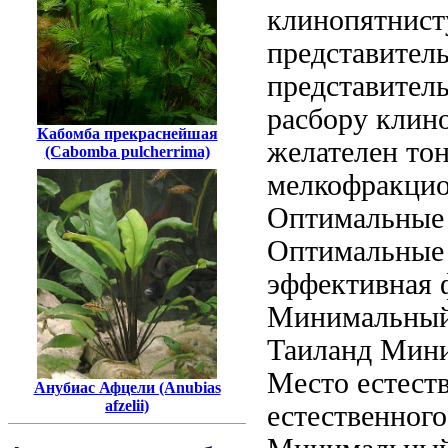
клинопятнист
представител
представител
расбору клин
Кабомба прекраснейшая
желателен то
(Cabomba pulcherrima)
мелкофракци
Оптимальные
Оптимальные 
эффективная 
Минимальный
Таиланд Мин
Место естест
Анубиас Афцели (Anubias
afzelii)
естественног