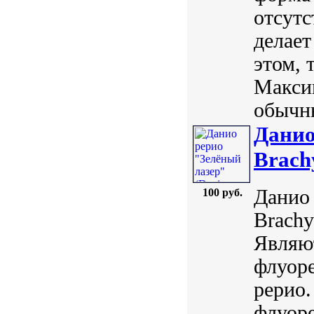
отсутс
делает
этом, 
Максим
обычны
Данио
Brach
Данио 
100 руб.
Brachy
Являю
флуор
рерио.
флуор