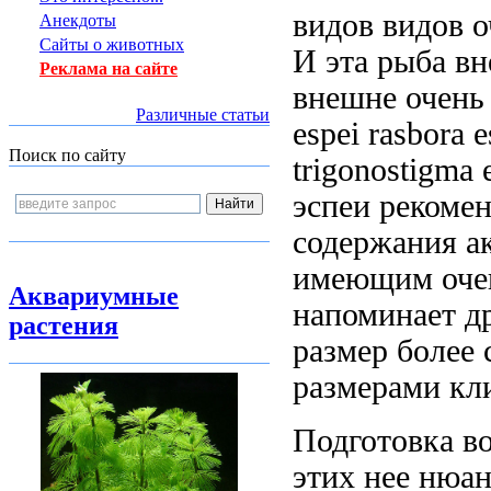
видов
видов 
Анекдоты
Сайты о животных
И
эта рыба в
Реклама на сайте
внешне очень
Различные статьи
espei rasbora e
Поиск по сайту
trigonostigma 
эспеи
рекомен
содержания а
имеющим
оче
Аквариумные
напоминает д
растения
размер
более
размерами кл
Подготовка в
этих
нее нюан