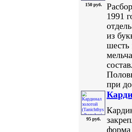
Расбор
150 руб.
1991 г
отдель
из бук
шесть 
мельча
состав
Половы
при до
Карди
Кардин
закреп
95 руб.
форма 