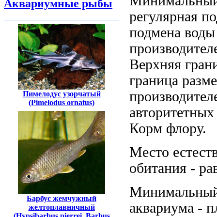
Минимальны
Аквариумные рыбы
регулярная п
подмена воды
производител
Верхняя гран
граница разм
производител
Пимелодус узорчатый
(Pimelodus ornatus)
авторитетных
Корм
флору.
Место естест
обитания -
ра
Минимальны
Барбус жемчужный
аквариума -
п
желтоплавничный
(Hypsibarbus pierrei, Barbus