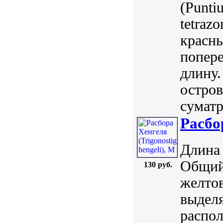
(Puntiu
tetraz
красн
попере
длину.
остров
суматр
Расбо
Длина 
Общий 
130 руб.
желтов
выдел
распол