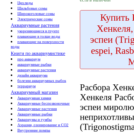
Цихлиды
Шильбовые сомы
Широкоголовые сомы
Купить
Электрические сомы
Аквариумные растения
Хенкеля,
укореняющиеся в грунте
эспеи (Tri
плавающие в толще воды
плавающие на поверхности
воды
espei, Rasb
Книги по аквариумистике
про аквариум
аквариумные рыбки
аквариумные растения
дизайн аквариума
болезни аквариумных рыбок
Расбора Хенк
террариум
Аквариумный магазин
Хенкеля Расб
Аквариумная химия
Аквариумные беспозвоночные
эспеи
миролю
Аквариумные растения
Аквариумные рыбки
неприхотлив
Аквариумы и тумбы
(Trigonostigma
Аэрация, озонирование и CO2
Внутренние помпы