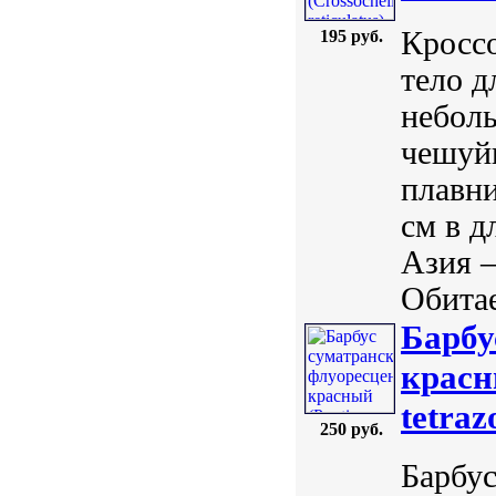
Кроссо
195 руб.
тело д
неболь
чешуйк
плавни
см в д
Азия –
Обитае
Барбу
красны
tetraz
250 руб.
Барбу