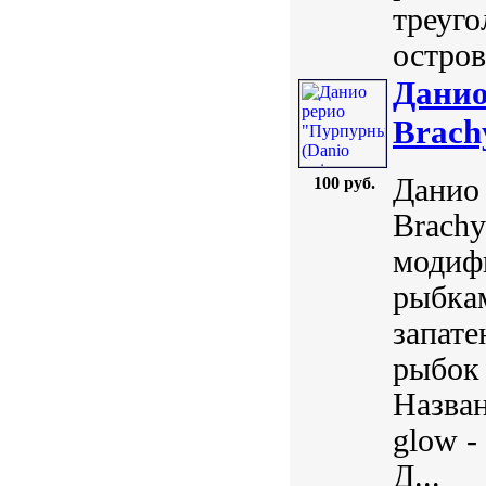
треуго
остров
Данио
Brach
Данио 
100 руб.
Brachy
модиф
рыбкам
запат
рыбок
Назван
glow -
Д...