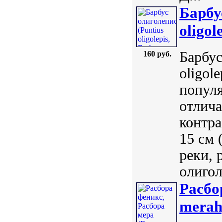
Барбус
oligol
Барбус
160 руб.
oligole
популя
отлича
контра
15 см 
реки, 
олигол
Расбо
merah