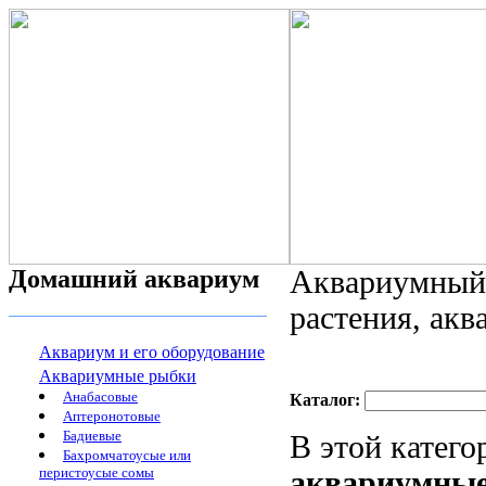
Домашний аквариум
Аквариумный 
растения, ак
Аквариум и его оборудование
Аквариумные рыбки
Анабасовые
Каталог:
Аптеронотовые
Бадиевые
В этой катег
Бахромчатоусые или
перистоусые сомы
аквариумны