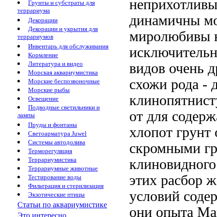
неприхотливы
Грунты и субстраты для
террариума
динамичны мо
Декорации
Декорации и укрытия для
миролюбивы 
террариумов
Инвентарь для обслуживания
исключитель
Кормление
Литература и видео
видов очень
д
Морская аквариумистика
схожи
рода -
Морские беспозвоночные
Морские рыбы
клинопятнис
Освещение
Подводные светильники и
от
для содерж
лампы
Пруды и фонтаны
хлопот грунт
Светоарматура Juwel
Системы автодолива
скромными
г
Терморегуляция
Террариумистика
клиновидног
Террариумные животные
этих расбор
же
Тестирование воды
Фильтрация и стерилизация
условий соде
Экзотические птицы
Статьи по аквариумистике
они
опыта Ма
Это интересно...