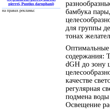
разнообразные
pierrei, Puntius daruphani)
бамбука
пары,
на правах рекламы:
целесообразн
для группы
д
тонах желате
Оптимальные
содержания: 
dGH до
зону 
целесообразн
качестве све
регулярная
св
подмена вод
Освещение ра