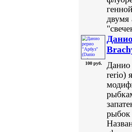
генной
двумя 
"свече
Данио
Brach
Данио 
100 руб.
rerio)
модиф
рыбкам
запат
рыбок
Назван