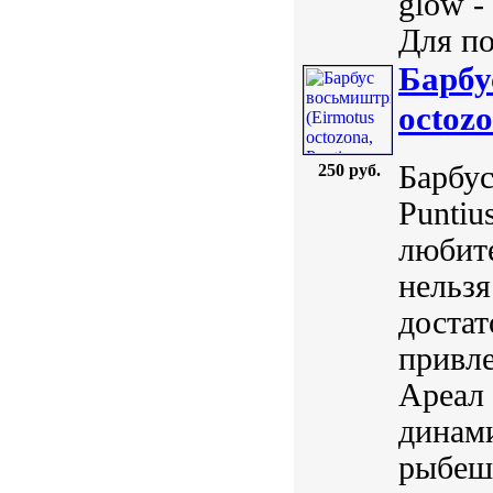
glow -
Для по
Барбу
octozo
Барбус
250 руб.
Puntiu
любите
нельзя
достат
привле
Ареал 
динами
рыбеше