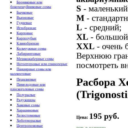
Броняковые или
S
- маленький
бокочешуйниковые сомы
Бычковые
M
- стандарт
Вьюновые
Гудиевые
L
- средний;
Иглобрюхие
Карповые
XL
- большой
Карпозубые
Клинобрюхие
XXL
- очень 
Кольчужные сомы
Верхнюю гран
Лабиринтовые
Мешкожаберные сомы
посмотреть вн
Нотоптеровые или спиноперые
Панцирные сомы или
каллихтовые
Расбора Х
Пецилиевые
Пимелодовые или
плоскоголовые сомы
(Trigonost
Полурылые
Радужницы
Хаковые сомы
Харациновые
195 руб.
Хелостомовые
Цена:
Хоботнорылые
Центропомовые
есть в наличии