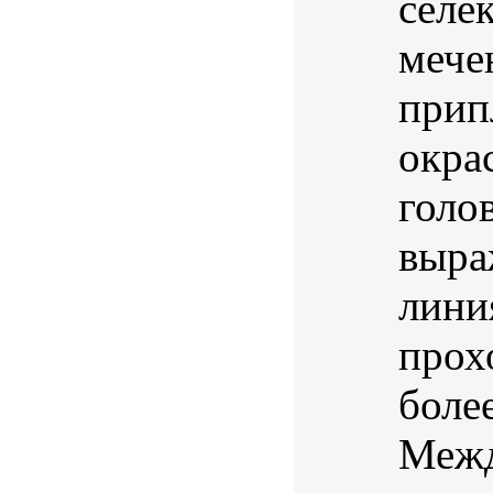
селе
мече
прип
окра
голо
выра
лини
прох
боле
Межд