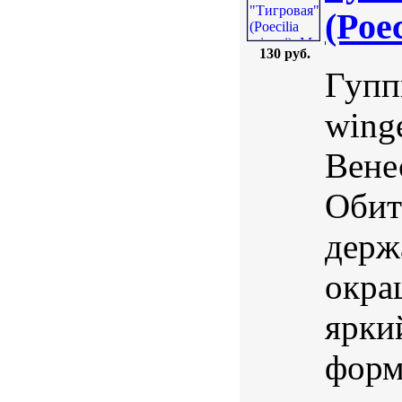
(Poec
130 руб.
Гуппи
winge
Вене
Обит
держ
окра
ярки
форм