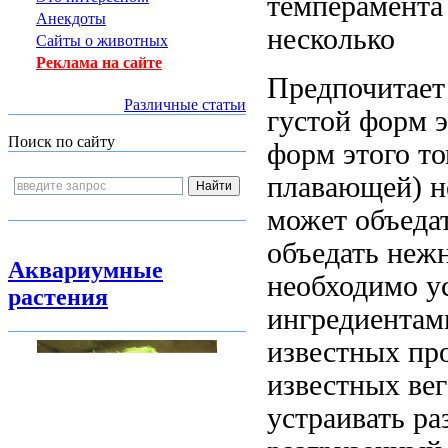
темперамента
Анекдоты
несколько
Сайты о животных
Реклама на сайте
Предпочитает
Различные статьи
густой
форм э
Поиск по сайту
форм этого
то
плавающей)
н
может объеда
объедать неж
Аквариумные
необходимо у
растения
ингредиента
известных пр
известных
вег
устраивать р