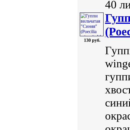
40 ли
Гупп
(Poec
130 руб.
Гупп
wing
гупп
хвос
сини
окра
окра