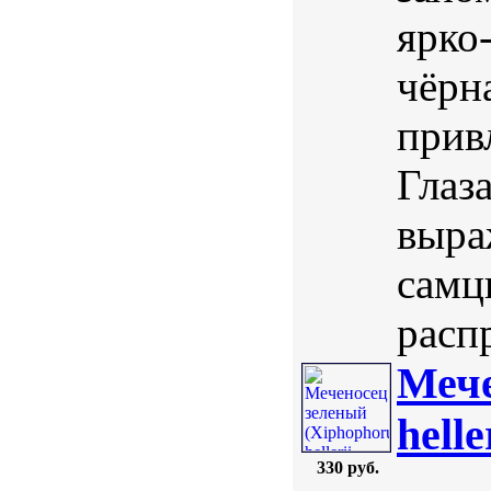
ярко
чёрна
прив
Глаз
выра
самц
расп
Мече
helle
330 руб.