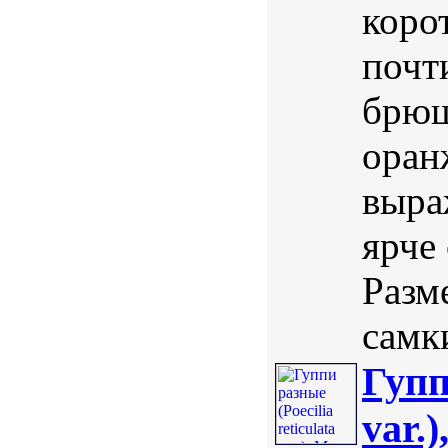
коро
почт
брюш
оран
выра
ярче
Разм
самки
Гупп
var.