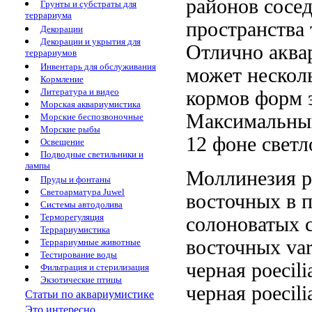
районов
сосед
Грунты и субстраты для
террариума
пространства
Декорации
Декорации и укрытия для
Отлично
аква
террариумов
Инвентарь для обслуживания
может
нескол
Кормление
Литература и видео
кормов
форм 
Морская аквариумистика
Максимальн
Морские беспозвоночные
Морские рыбы
12
фоне светл
Освещение
Подводные светильники и
лампы
Моллинезия р
Пруды и фонтаны
Светоарматура Juwel
восточных
в 
Системы автодолива
Терморегуляция
солоноватых
Террариумистика
восточных
va
Террариумные животные
Тестирование воды
черная poecili
Фильтрация и стерилизация
Экзотические птицы
черная poecili
Статьи по аквариумистике
Это интересно...