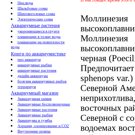
Цихлиды
Шильбовые сомы
Широкоголовые сомы
Моллинезия
Электрические сомы
Аквариумные растения
высокоплавни
укореняющиеся в грунте
Моллинезия
плавающие в толще воды
плавающие на поверхности
высокоплавни
воды
Книги по аквариумистике
черная (Poeci
про аквариум
аквариумные рыбки
Предпочитает
аквариумные растения
sphenops var.
дизайн аквариума
болезни аквариумных рыбок
Северной Ам
террариум
Аквариумный магазин
неприхотлива
Аквариумная химия
Аквариумные беспозвоночные
восточных ра
Аквариумные растения
Аквариумные рыбки
Северной
с с
Аквариумы и тумбы
водоемах вос
Аэрация, озонирование и CO2
Внутренние помпы