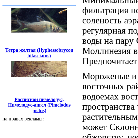
фильтрация
не
соленость
аэр
регулярная п
воды на
пару
Моллинезия в
Тетра желтая (Hyphessobrycon
bifasciatus)
Предпочитает
Мороженые 
восточных ра
водоемах вос
Расписной пимелодус,
пространства
Пимелодус-ангел (Pimelodus
pictus)
растительным
на правах рекламы:
может
Склон
обжорству, н