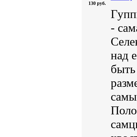
130 руб.
Гуппи
- са
Селе
над 
быть
разм
самы
Поло
самц