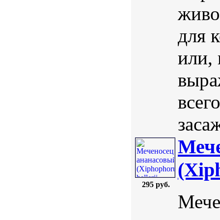
живо
для 
или,
выра
всего
засаж
Мече
(Xiph
295 руб.
Мече