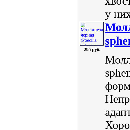
хвос
у них
Молл
sphen
295 руб.
Молл
sphen
форм
Непр
адап
Хоро