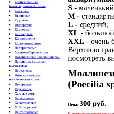
Броняковые или
S
- маленький
бокочешуйниковые сомы
Бычковые
M
- стандарт
Вьюновые
Гудиевые
L
- средний;
Иглобрюхие
Карповые
XL
- большой
Карпозубые
Клинобрюхие
XXL
- очень 
Кольчужные сомы
Верхнюю гран
Лабиринтовые
Мешкожаберные сомы
посмотреть вн
Нотоптеровые или спиноперые
Панцирные сомы или
каллихтовые
Моллинез
Пецилиевые
Пимелодовые или
плоскоголовые сомы
(Poecilia 
Полурылые
Радужницы
Хаковые сомы
Харациновые
300 руб.
Хелостомовые
Цена:
Хоботнорылые
Центропомовые
В настоящее время этого 