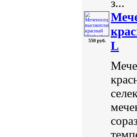
з...
Меч
крас
550 руб.
L
Мече
красн
селе
мече
сора
темп