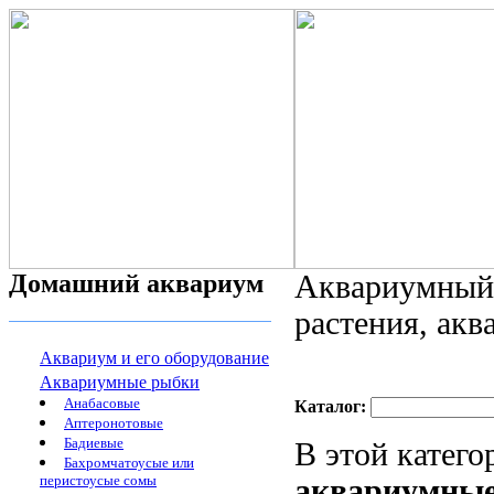
Домашний аквариум
Аквариумный 
растения, ак
Аквариум и его оборудование
Аквариумные рыбки
Анабасовые
Каталог:
Аптеронотовые
Бадиевые
В этой катег
Бахромчатоусые или
перистоусые сомы
аквариумны