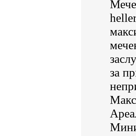
Мече
helle
макс
мече
засл
за п
непр
Макс
Ареа
Мини