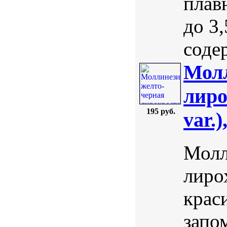
плав
до 3
содер
Молл
лиро
195 руб.
var.)
Молл
лирох
крас
запо