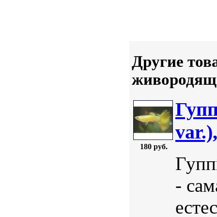
Другие тов
живородящ
Гупп
var.)
180 руб.
Гуппи
- са
есте