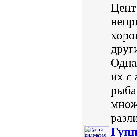
Цент
непр
хоро
друг
Одна
их с
рыба
множ
разл
Гупп