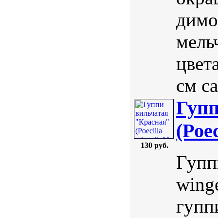
димо
мель
цвета
см с
Гупп
(Poec
130 руб.
Гупп
wing
гупп