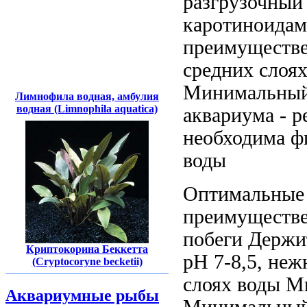
разгрузочный
каротиноида
преимуществ
средних слоя
Минимальны
Лимнофила водная, амбулия
водная (Limnophila aquatica)
аквариума -
р
необходима ф
воды
Оптимальные
преимуществ
побеги Держи
Криптокорина Беккетта
рН 7-8,5,
неж
(Cryptocoryne becketii)
слоях воды 
Аквариумные рыбы
Минимальный