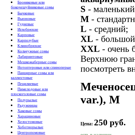
Броняковые или
S
- маленький
бокочешуйниковые сомы
Бычковые
M
- стандарт
Вьюновые
Гудиевые
L
- средний;
Иглобрюхие
Карповые
XL
- большой
Карпозубые
Клинобрюхие
XXL
- очень 
Кольчужные сомы
Верхнюю гран
Лабиринтовые
Мешкожаберные сомы
посмотреть вн
Нотоптеровые или спиноперые
Панцирные сомы или
каллихтовые
Меченосец 
Пецилиевые
Пимелодовые или
плоскоголовые сомы
var.), M
Полурылые
Радужницы
Хаковые сомы
Харациновые
250 руб.
Хелостомовые
Цена:
Хоботнорылые
Центропомовые
есть в наличии