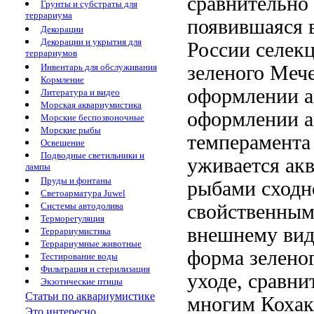
сравнительно
Грунты и субстраты для
террариума
появившаяся 
Декорации
Декорации и укрытия для
России селек
террариумов
зеленого
Мече
Инвентарь для обслуживания
Кормление
оформлении а
Литература и видео
Морская аквариумистика
оформлении а
Морские беспозвоночные
Морские рыбы
темперамента
Освещение
Подводные светильники и
уживается
акв
лампы
Пруды и фонтаны
рыбами сходн
Светоарматура Juwel
свойственны
Системы автодолива
Терморегуляция
внешнему ви
Террариумистика
Террариумные животные
форма зелено
Тестирование воды
Фильтрация и стерилизация
уходе,
сравни
Экзотические птицы
Статьи по аквариумистике
многим
Кохаку
Это интересно...