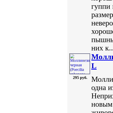
гуппи 
разме
невер
хорошо
пышным
них к..
Моллин
L
Моллие
295 руб.
одна и
Неприх
новым
живор