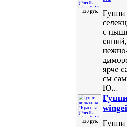
Гуппи 
130 руб.
селекц
с пыш
синий,
нежно
димор
ярче с
см сам
Ю...
Гуппи
wingei
Гуппи 
130 руб.