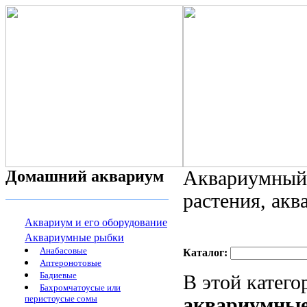
Домашний аквариум
Аквариумный 
растения, ак
Аквариум и его оборудование
Аквариумные рыбки
Анабасовые
Каталог:
Аптеронотовые
Бадиевые
В этой катег
Бахромчатоусые или
перистоусые сомы
аквариумны