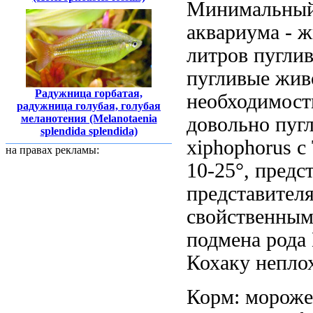
Минимальны
аквариума -
ж
литров
пугли
пугливые жи
Радужница горбатая,
необходимост
радужница голубая, голубая
меланотения (Melanotaenia
довольно пуг
splendida splendida)
xiphophorus
с 
на правах рекламы:
10-25°,
предст
представителя
свойственным
подмена
рода
Кохаку непло
Корм: морож