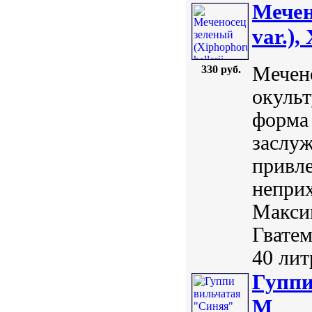
Мечен
var.),
Мечено
330 руб.
окульт
форма 
заслу
привл
неприх
Максим
Гватем
40 лит
Гуппи
M