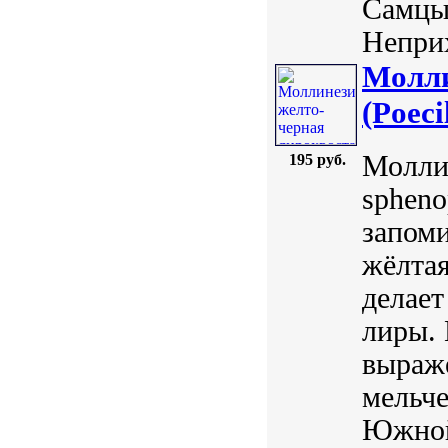
Самцы 
Неприх
Молли
(Poeci
Моллин
195 руб.
spheno
запоми
жёлтая
делает
лиры.
выраже
мельче
Южной