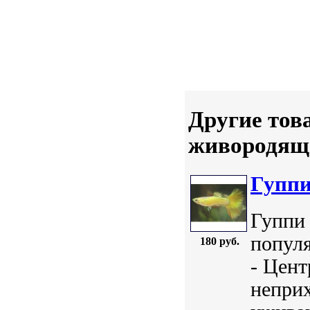
Другие тов
живородящ
Гуппи 
Гуппи ж
популя
180 руб.
- Цент
непри