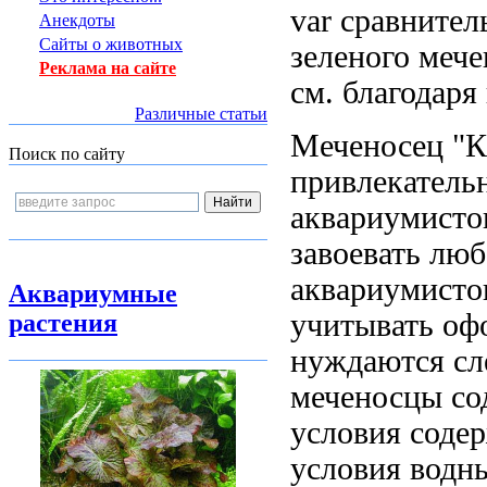
var сравнител
Анекдоты
Сайты о животных
зеленого меч
Реклама на сайте
см.
благодаря
Различные статьи
Меченосец "
Поиск по сайту
привлекатель
аквариумисто
завоевать лю
аквариумисто
Аквариумные
учитывать
офо
растения
нуждаются
сл
меченосцы
со
условия соде
условия
водны