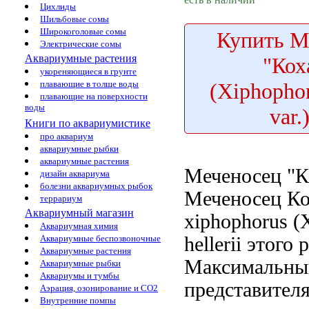
Цихлиды
Шильбовые сомы
Широкоголовые сомы
Купить
Ме
Электрические сомы
Аквариумные растения
"Кох
укореняющиеся в грунте
(Xiphophor
плавающие в толще воды
плавающие на поверхности
воды
var.
Книги по аквариумистике
про аквариум
аквариумные рыбки
аквариумные растения
Меченосец "К
дизайн аквариума
болезни аквариумных рыбок
Меченосец Ко
террариум
Аквариумный магазин
xiphophorus
(X
Аквариумная химия
hellerii
этого 
Аквариумные беспозвоночные
Аквариумные растения
Максимальны
Аквариумные рыбки
Аквариумы и тумбы
представителя
Аэрация, озонирование и CO2
Внутренние помпы