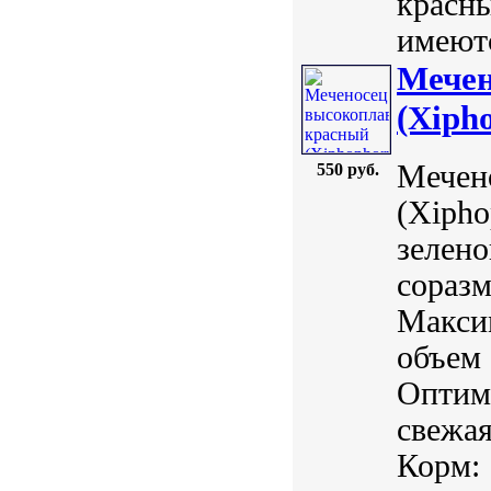
красн
имеютс
Мечен
(Xipho
Мечен
550 руб.
(Xipho
зелено
сораз
Макси
объем 
Оптима
свежая
Корм: .