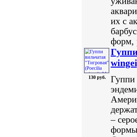
ужива
аквари
их с 
барбу
форм, 
Гуппи
wingei
Гуппи 
130 руб.
эндеми
Америк
держа
– серо
формы