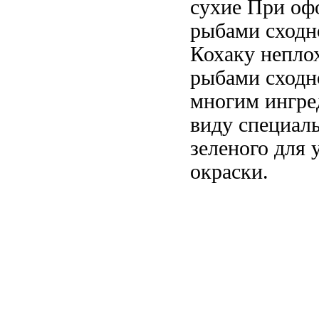
сухие
При оф
рыбами сходн
Кохаку непло
рыбами сходн
многим
ингре
виду
специал
зеленого
для 
окраски.