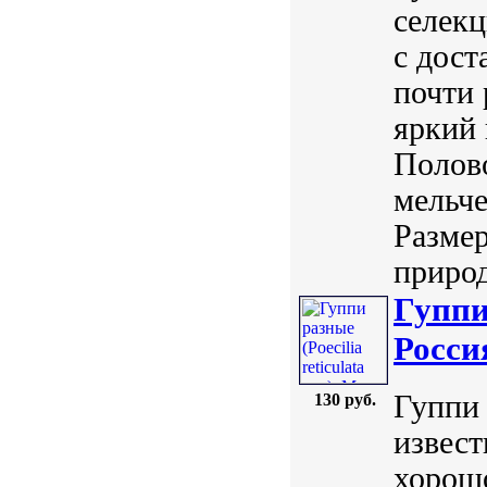
селекц
с дост
почти 
яркий
Полов
мельче
Размер
природ
Гуппи 
Росси
Гуппи р
130 руб.
извест
хорошо