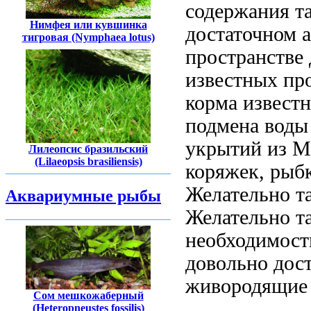
содержания
т
Нимфея или кувшинка
достаточном
тигровая (Nymphaea lotus)
пространстве
известных пр
корма извест
подмена воды
укрытий из
М
Лилеопсис бразильский
(Lilaeopsis brasiliensis)
коряжек,
рыб
Желательно т
Аквариумные рыбы
Желательно т
необходимост
довольно
дос
живородящи
Сом мешкожаберный
(Heteropneustes fossilis)