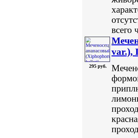
характ
отсутс
всего 
Мечен
var.), 
Мечен
295 руб.
формой
приплю
лимонн
проход
красна
проход