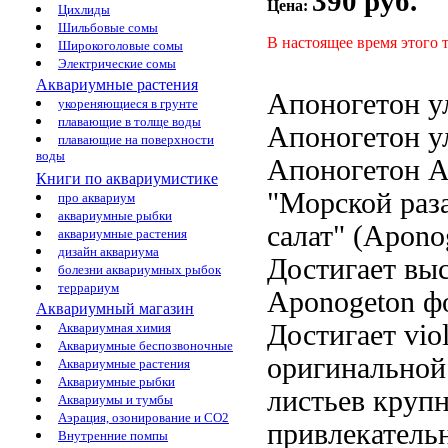
390 руб.
Цена:
Цихлиды
Шильбовые сомы
В настоящее время этого 
Широкоголовые сомы
Электрические сомы
Аквариумные растения
Апоногетон у
укореняющиеся в грунте
плавающие в толще воды
Апоногетон у
плавающие на поверхности
воды
Апоногетон
А
Книги по аквариумистике
"Морской
раз
про аквариум
аквариумные рыбки
салат" (Apon
аквариумные растения
дизайн аквариума
Достигает вы
болезни аквариумных рыбок
террариум
Aponogeton
ф
Аквариумный магазин
Достигает
viol
Аквариумная химия
Аквариумные беспозвоночные
оригинальной
Аквариумные растения
Аквариумные рыбки
листьев
крупн
Аквариумы и тумбы
Аэрация, озонирование и CO2
привлекатель
Внутренние помпы