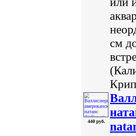
или 
аква
неор
см д
встр
(Кал
Крип
Валл
ната
440 руб.
nata