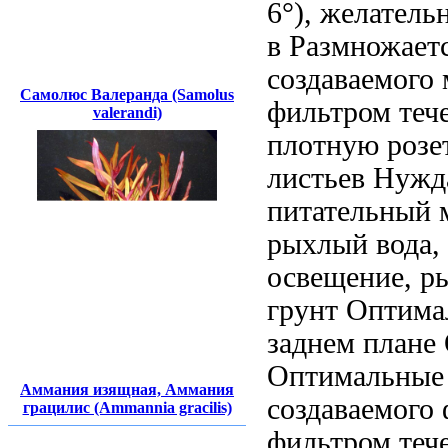
6°), желатель
в
Размножает
создаваемого
Самолюс Валеранда (Samolus
фильтром теч
valerandi)
плотную розе
листьев Нужд
питательный
м
рыхлый
вода,
освещение, р
грунт
Оптима
заднем плане
Оптимальные
Аммания изящная, Аммания
создаваемого
грацилис (Ammannia gracilis)
фильтром теч