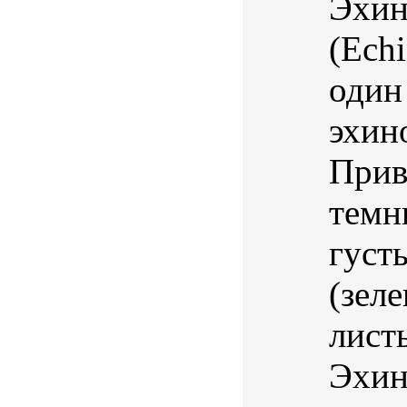
Эхин
(Echi
один
эхин
Прив
темн
густ
(зел
лист
Эхин