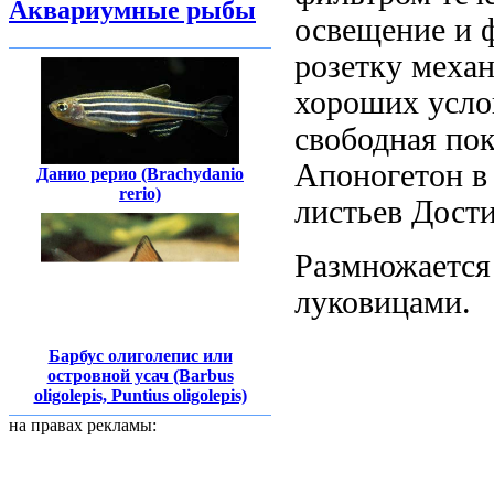
Аквариумные рыбы
освещение
и 
розетку
механ
хороших усло
свободная
пок
Апоногетон
в
Данио рерио (Brachydanio
rerio)
листьев Дост
Размножаетс
луковицами.
Барбус олиголепис или
островной усач (Barbus
oligolepis, Puntius oligolepis)
на правах рекламы: