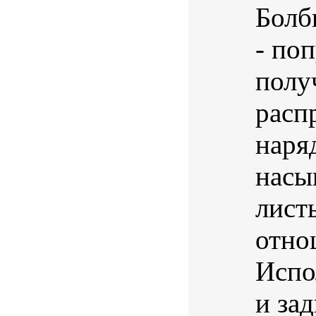
Болби
- по
полу
расп
наря
насы
лист
отно
Испо
и за