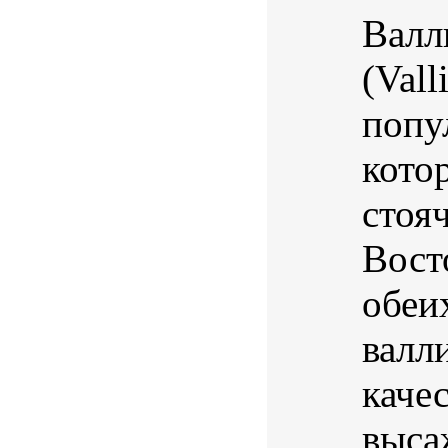
Валл
(Vall
попу
кото
стоя
Вост
обеи
валл
каче
выса