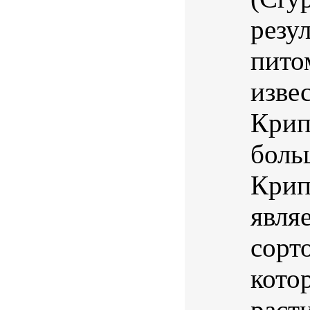
резу
пито
изве
Крип
боль
Крип
явля
сорт
кото
расти