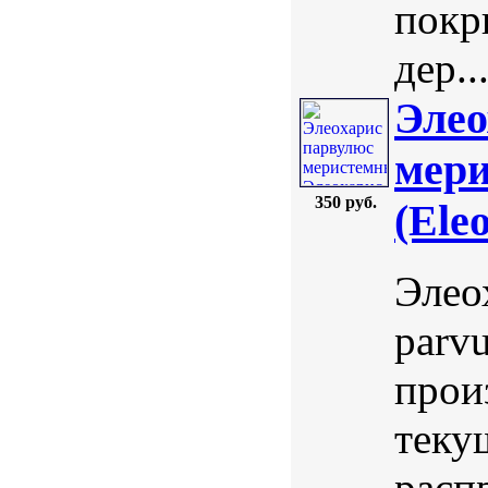
покр
дер..
Элео
мери
350 руб.
(Ele
Элео
parv
прои
теку
расп