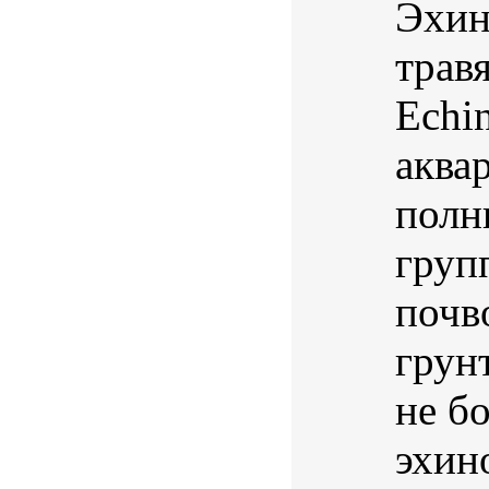
Эхин
травя
Echi
аква
полн
груп
почв
грун
не бо
эхин