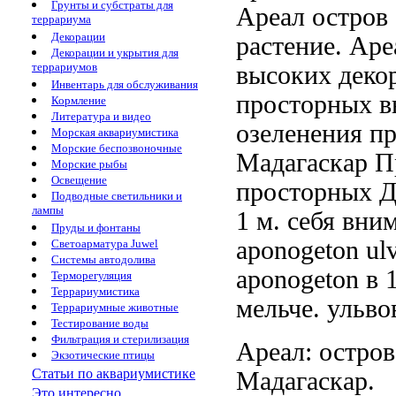
Грунты и субстраты для
Ареал остров
террариума
Декорации
растение.
Аре
Декорации и укрытия для
террариумов
высоких деко
Инвентарь для обслуживания
просторных в
Кормление
Литература и видео
озеленения п
Морская аквариумистика
Морские беспозвоночные
Мадагаскар П
Морские рыбы
Освещение
просторных
Д
Подводные светильники и
лампы
1 м.
себя вни
Пруды и фонтаны
aponogeton ul
Светоарматура Juwel
Системы автодолива
aponogeton
в 
Терморегуляция
Террариумистика
мельче.
ульво
Террариумные животные
Тестирование воды
Фильтрация и стерилизация
Ареал: остро
Экзотические птицы
Статьи по аквариумистике
Мадагаскар.
Это интересно...