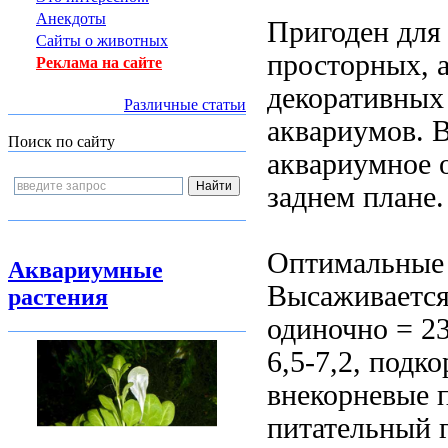
Анекдоты
Пригоден дл
Сайты о животных
просторных,
Реклама на сайте
декоративны
Различные статьи
аквариумов. 
Поиск по сайту
аквариумное
о
заднем плане
Оптимальные
Аквариумные
Высаживаетс
растения
одиночно
= 2
6,5-7,2,
подко
внекорневые 
питательный 