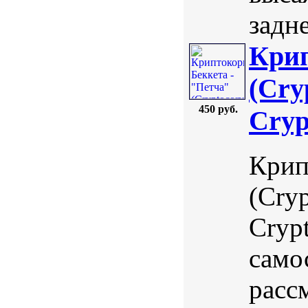
задне
Крип
(Cry
450 руб.
Cryp
Крип
(Cryp
Crypt
само
расс