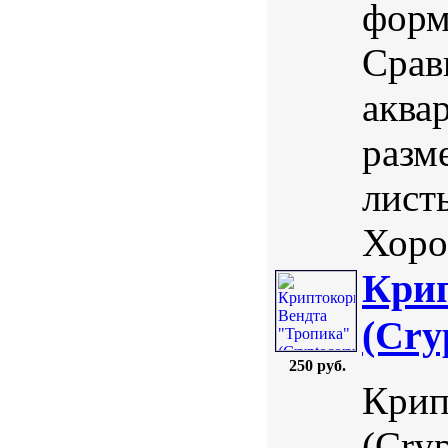
форм
Срав
аква
разм
лист
Хоро
Крип
(Cry
250 руб.
Крип
(Cryp