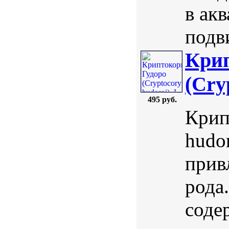
в ак
подв
Крип
(Cry
495 руб.
Крип
hudor
прив
рода
соде