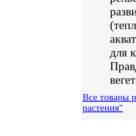
разв
(теп
аква
для 
Прав
веге
Все товары 
растения"