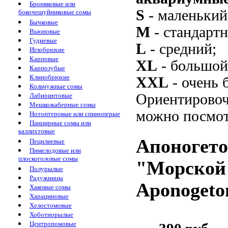
Броняковые или
S
- маленький
бокочешуйниковые сомы
Бычковые
M
- стандарт
Вьюновые
Гудиевые
L
- средний;
Иглобрюхие
Карповые
XL
- большой
Карпозубые
Клинобрюхие
XXL
- очень 
Кольчужные сомы
Ориентировоч
Лабиринтовые
Мешкожаберные сомы
можно посмот
Нотоптеровые или спиноперые
Панцирные сомы или
каллихтовые
Апоногето
Пецилиевые
Пимелодовые или
плоскоголовые сомы
"Морской 
Полурылые
Радужницы
Aponogeton
Хаковые сомы
Харациновые
Хелостомовые
Хоботнорылые
Центропомовые