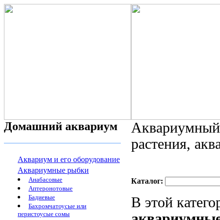
Домашний аквариум
Аквариумный 
растения, ак
Аквариум и его оборудование
Аквариумные рыбки
Анабасовые
Каталог:
Аптеронотовые
Бадиевые
В этой катег
Бахромчатоусые или
перистоусые сомы
аквариумные