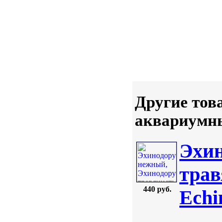
Другие тов
аквариумны
Эхин
трав
440 руб.
Echi