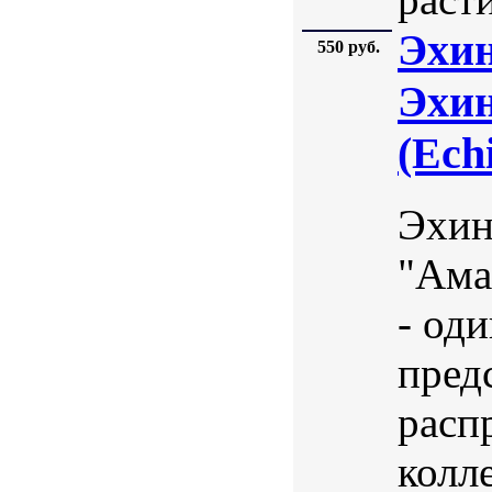
Эхин
550 руб.
Эхин
(Ech
Эхин
"Ама
- од
пред
расп
колл