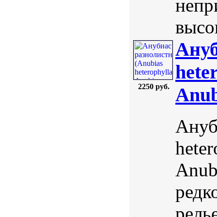
непр
высо
Ануб
hete
2250 руб.
Anub
Ануб
heter
Anubi
редк
рель