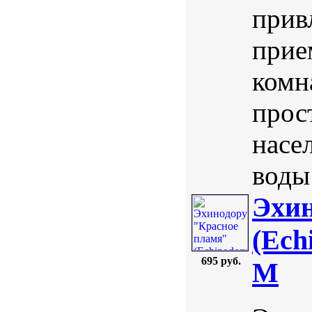
прив
прие
комн
прос
насе
воды 
Эхин
(Ech
695 руб.
M