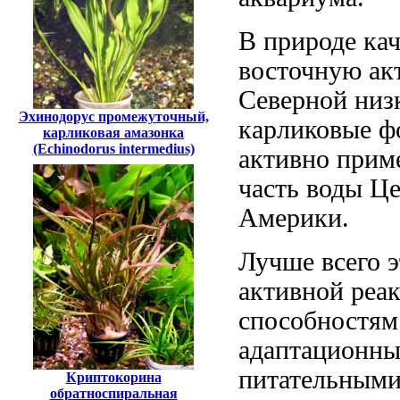
В природе
ка
восточную
ак
Северной
низ
Эхинодорус промежуточный,
карликовые ф
карликовая амазонка
(Echinodorus intermedius)
активно прим
часть
воды Це
Америки.
Лучше всего
э
активной реа
способностям
адаптационны
питательным
Криптокорина
обратноспиральная