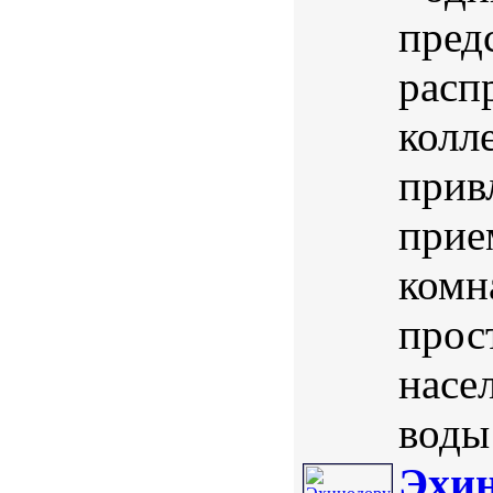
пред
расп
колл
прив
прие
комн
прос
насе
воды 
Эхин