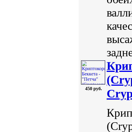
валл
каче
выса
задне
Крип
(Cry
450 руб.
Cryp
Крип
(Cryp