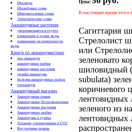
50 руб.
Цена:
Цихлиды
Шильбовые сомы
В настоящее время этого 
Широкоголовые сомы
Электрические сомы
Аквариумные растения
Сагиттария 
укореняющиеся в грунте
плавающие в толще воды
Стрелолист 
плавающие на поверхности
воды
или Стрелоли
Книги по аквариумистике
зеленовато ко
про аквариум
аквариумные рыбки
шиловидный (S
аквариумные растения
дизайн аквариума
subulata)
зеле
болезни аквариумных рыбок
террариум
коричневого 
Аквариумный магазин
лентовидных 
Аквариумная химия
Аквариумные беспозвоночные
зеленого
из н
Аквариумные растения
Аквариумные рыбки
лентовидных 
Аквариумы и тумбы
Аэрация, озонирование и CO2
распростране
Внутренние помпы