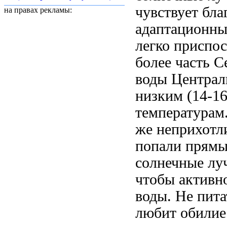
чувствует
бла
на правах рекламы:
адаптационн
легко приспо
более
часть 
воды Централ
низким (14-1
температурам
же неприхотл
попали прямы
солнечные лу
чтобы
активн
воды. Не
пит
любит обили