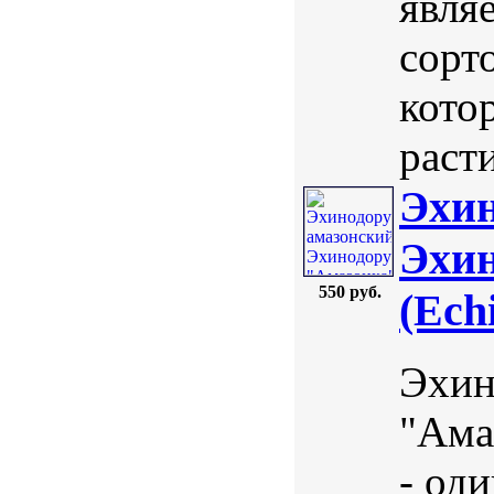
явля
сорт
кото
расти
Эхин
Эхин
550 руб.
(Ech
Эхин
"Ама
- од