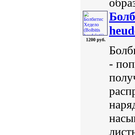
образ
Болб
heud
1200 руб.
Болби
- по
полу
расп
наря
насы
лист