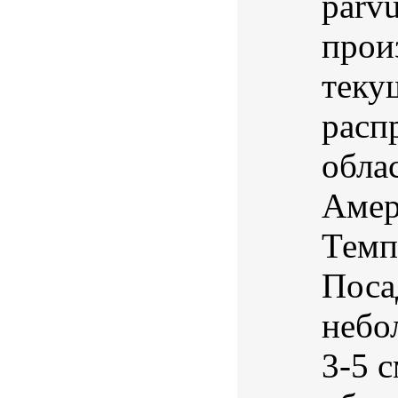
parv
прои
теку
расп
обла
Амер
Темп
Поса
небо
3-5 