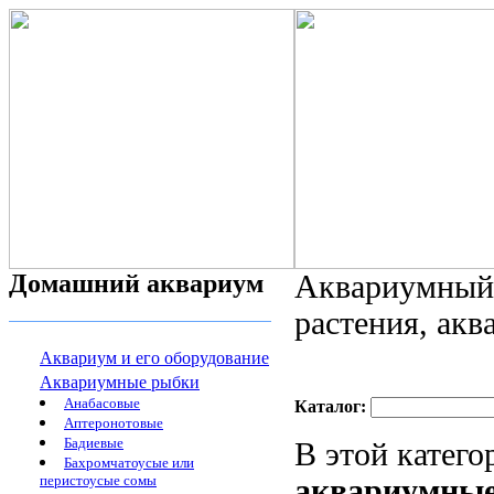
Домашний аквариум
Аквариумный 
растения, ак
Аквариум и его оборудование
Аквариумные рыбки
Анабасовые
Каталог:
Аптеронотовые
Бадиевые
В этой катег
Бахромчатоусые или
перистоусые сомы
аквариумные