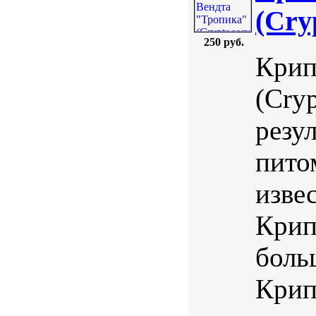
(Cry
250 руб.
Крип
(Cryp
резу
пито
изве
Крип
боль
Крип