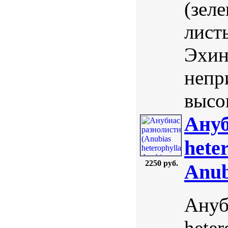
(зел
лист
Эхин
непр
высо
Ануб
hete
2250 руб.
Anub
Ануб
heter