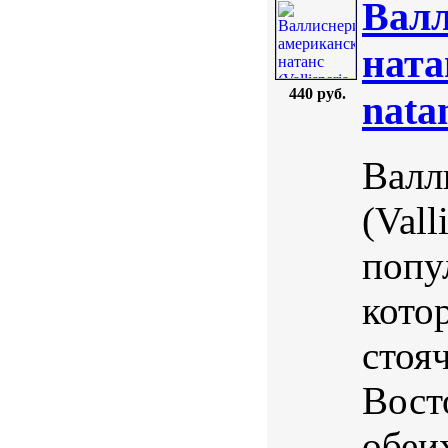
Валл
ната
440 руб.
nata
Валл
(Vall
попу
кото
стоя
Вост
обеи