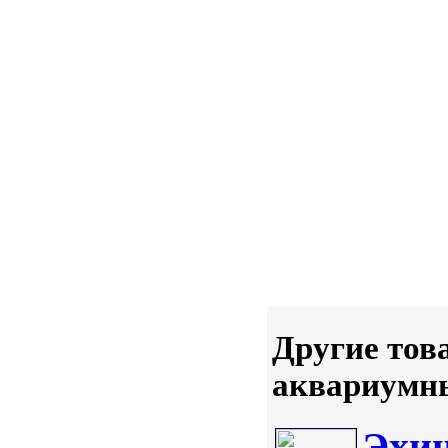
Другие тов
аквариумны
Эхин