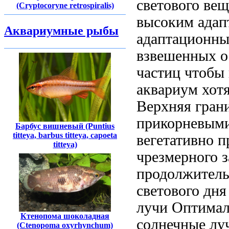
светового
вещ
(Cryptocoryne retrospiralis)
высоким ада
Аквариумные рыбы
адаптационны
взвешенных
о
частиц
чтобы
аквариум хот
Верхняя гран
прикорневыми
Барбус вишневый (Puntius
titteya, barbus titteya, capoeta
вегетативно 
titteya)
чрезмерного 
продолжител
светового дн
лучи Оптимал
Ктенопома шоколадная
солнечные лу
(Ctenopoma oxyrhynchum)