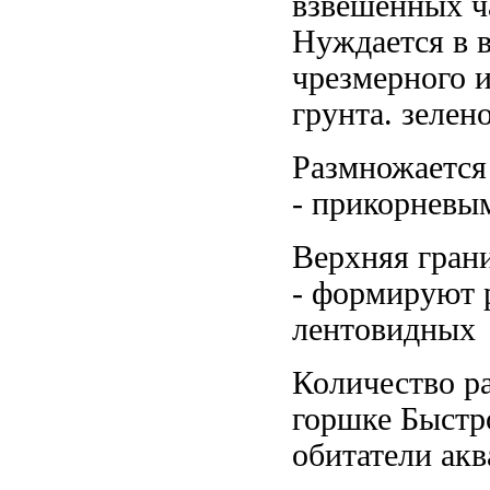
взвешенных 
Нуждается
в 
чрезмерного
и
грунта.
зелен
Размножается
- прикорнев
Верхняя гран
-
формируют р
лентовидных
Количество р
горшке
Быстр
обитатели ак