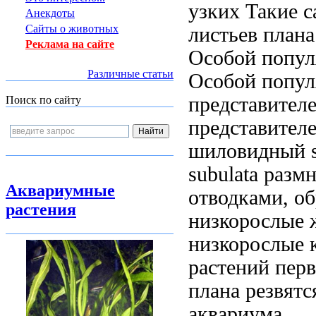
узких
Такие 
Анекдоты
Сайты о животных
листьев
плана
Реклама на сайте
Особой попу
Различные статьи
Особой попул
представител
Поиск по сайту
представителе
шиловидный sa
subulata
размн
Аквариумные
отводками, о
растения
низкорослые
ж
низкорослые 
растений перв
плана
резвятс
аквариума.