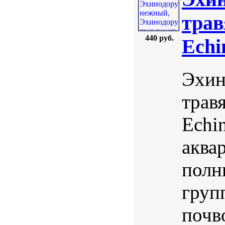
трав
440 руб.
Echi
Эхин
травя
Echi
аква
полн
груп
почв