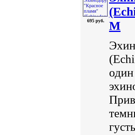
(Ech
695 руб.
M
Эхин
(Echi
один
эхин
Прив
темн
густ