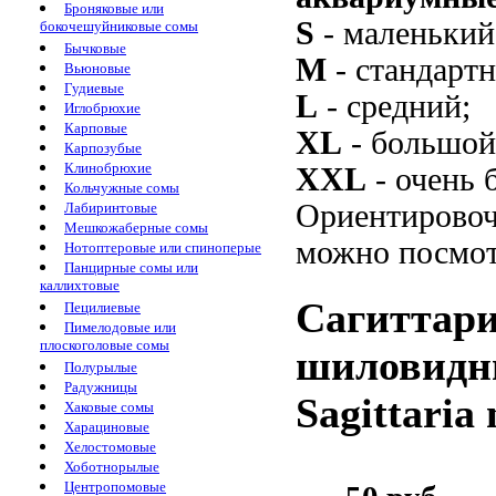
Броняковые или
S
- маленький
бокочешуйниковые сомы
Бычковые
M
- стандарт
Вьюновые
Гудиевые
L
- средний;
Иглобрюхие
Карповые
XL
- большой
Карпозубые
Клинобрюхие
XXL
- очень 
Кольчужные сомы
Ориентировоч
Лабиринтовые
Мешкожаберные сомы
можно посмот
Нотоптеровые или спиноперые
Панцирные сомы или
каллихтовые
Сагиттари
Пецилиевые
Пимелодовые или
плоскоголовые сомы
шиловидный
Полурылые
Радужницы
Sagittaria 
Хаковые сомы
Харациновые
Хелостомовые
Хоботнорылые
Центропомовые