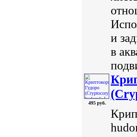
отно
Испо
и за
в ак
подв
Крип
(Cry
495 руб.
Крип
hudor