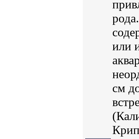
прив
рода
соде
или 
аква
неор
см д
встр
(Кал
Крип