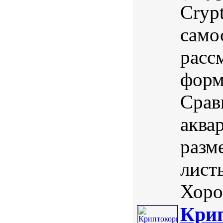
Crypt
само
расс
форм
Срав
аква
разм
лист
Хоро
Крип