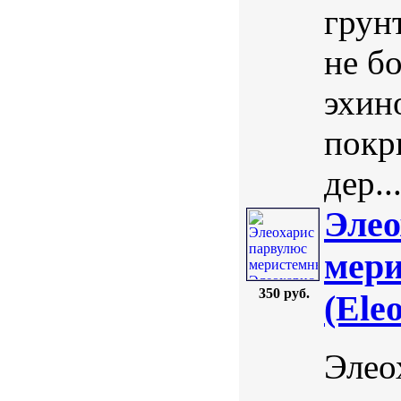
грун
не бо
эхин
покр
дер..
Элео
мери
350 руб.
(Ele
Элео