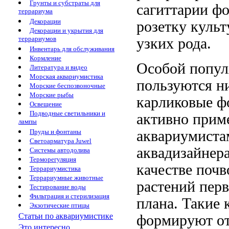
Грунты и субстраты для
сагиттарии ф
террариума
Декорации
розетку
культ
Декорации и укрытия для
террариумов
узких
рода.
Инвентарь для обслуживания
Кормление
Особой попу
Литература и видео
Морская аквариумистика
пользуются н
Морские беспозвоночные
Морские рыбы
карликовые 
Освещение
Подводные светильники и
активно при
лампы
аквариумиста
Пруды и фонтаны
Светоарматура Juwel
аквадизайнер
Системы автодолива
Терморегуляция
качестве поч
Террариумистика
Террариумные животные
растений пер
Тестирование воды
Фильтрация и стерилизация
плана. Такие
Экзотические птицы
Статьи по аквариумистике
формируют
о
Это интересно...