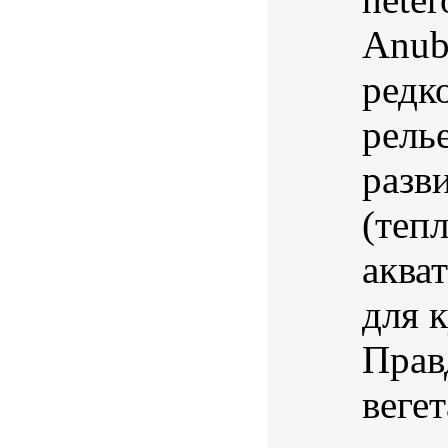
Anubi
редк
рель
разв
(теп
аква
для 
Прав
веге