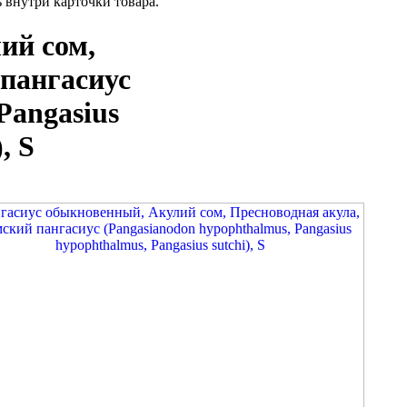
внутри карточки товара.
ий сом,
пангасиус
Pangasius
, S