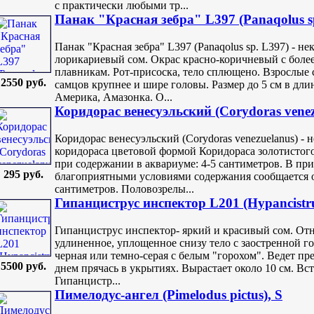
с практически любыми тр...
Панак "Красная зебра" L397 (Panaqolus sp
Панак "Красная зебра" L397 (Panaqolus sp. L397) - 
лорикариевый сом. Окрас красно-коричневый с боле
плавникам. Рот-присоска, тело сплющено. Взрослые 
2550 руб.
самцов крупнее и шире головы. Размер до 5 см в дли
Америка, Амазонка. О...
Коридорас венесуэльский (Corydoras venez
Коридорас венесуэльский (Corydoras venezuelanus) - 
коридораса цветовой формой Коридораса золотистого
при содержании в аквариуме: 4-5 сантиметров. В пр
295 руб.
благоприятными условиями содержания сообщается о
сантиметров. Половозрелы...
Гипанциструс инспектор L201 (Hypancistru
Гипанциструс инспектор- яркий и красивый сом. Отн
удлиненное, уплощенное снизу тело с заостренной г
черная или темно-серая с белым "горохом". Ведет п
5500 руб.
днем прячась в укрытиях. Вырастает около 10 см. Вс
Гипанцистр...
Пимелодус-ангел (Pimelodus pictus), S