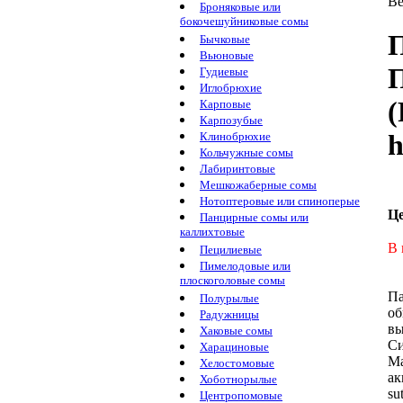
Ве
Броняковые или
бокочешуйниковые сомы
П
Бычковые
Вьюновые
П
Гудиевые
Иглобрюхие
(
Карповые
Карпозубые
h
Клинобрюхие
Кольчужные сомы
Лабиринтовые
Мешкожаберные сомы
Нотоптеровые или спиноперые
Ц
Панцирные сомы или
каллихтовые
В 
Пецилиевые
Пимелодовые или
плоскоголовые сомы
Па
Полурылые
о
Радужницы
вы
Хаковые сомы
Си
Харациновые
Ма
Хелостомовые
ак
Хоботнорылые
su
Центропомовые