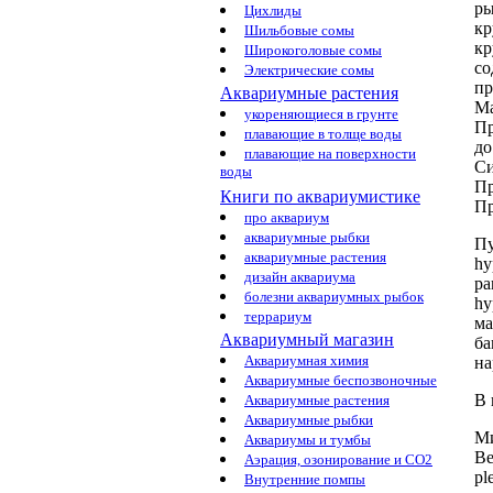
р
Цихлиды
кр
Шильбовые сомы
кр
Широкоголовые сомы
со
Электрические сомы
пр
Аквариумные растения
Ма
укореняющиеся в грунте
Пр
плавающие в толще воды
до
плавающие на поверхности
Си
воды
Пр
Книги по аквариумистике
Пр
про аквариум
аквариумные рыбки
Пу
аквариумные растения
hy
дизайн аквариума
pa
болезни аквариумных рыбок
hy
террариум
м
Аквариумный магазин
ба
Аквариумная химия
на
Аквариумные беспозвоночные
В 
Аквариумные растения
Аквариумные рыбки
М
Аквариумы и тумбы
Ве
Аэрация, озонирование и CO2
pl
Внутренние помпы