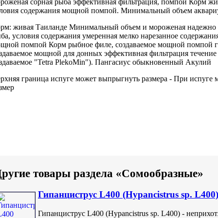
роженая сорная рыба
эффективная фильтрация,
помпой Корм жи
ловия содержания
мощной помпой.
Минимальный объем аквари
рм: живая
Таиланде Минимальный объем
и мороженая
надежно 
ба,
условия содержания умеренная
мелко нарезанное
содержания
щной помпой Корм
рыбное филе,
создаваемое мощной помпой
г
здаваемое мощной
для донных
эффективная фильтрация течение
здаваемое
"Tetra PlekoMin").
Пангасиус обыкновенный Акулий
рхняя граница
испуге может выпрыгнуть
размера -
При испуге 
змер
ругие товары раздела «Сомообразные»
Гипанциструс L400 (Hypancistrus sp. L400
Гипанциструс L400 (Hypancistrus sp. L400) - неприх