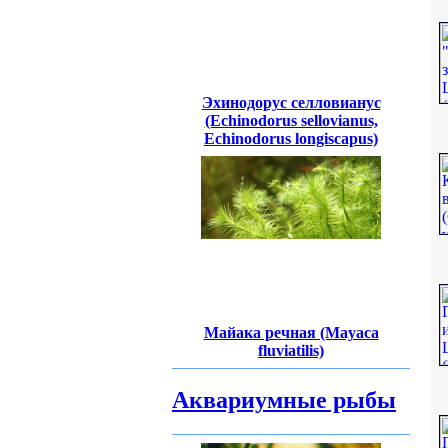
Эхинодорус селловианус
(Echinodorus sellovianus,
Echinodorus longiscapus)
Майака речная (Mayaca
fluviatilis)
Аквариумные рыбы