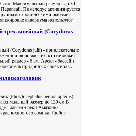
й сом. Максимальный размер - до 30
я, Парагвай. Пимелодус активизируется
 крупными тропическими рыбами,
аранжировке аквариума используют
 трехлинейный (Corydoras
й (Corydoras julii) - привлекательно
женной любовью тех, кто не может
ый размер - 6 см. Ареал - бассейн
 обитатель придонных слоев воды.
-плоскоголовик
 (Phractocephalus hemioliopterus) -
Максимальный размер до 120 см В
оде - бассейн реки Амазонка
 краснохвостого сомика. Любит