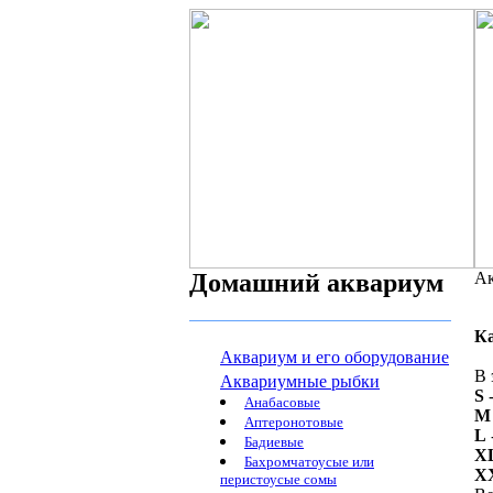
Домашний аквариум
Ак
К
Аквариум и его оборудование
В 
Аквариумные рыбки
S
-
Анабасовые
M
Аптеронотовые
L
Бадиевые
X
Бахромчатоусые или
X
перистоусые сомы