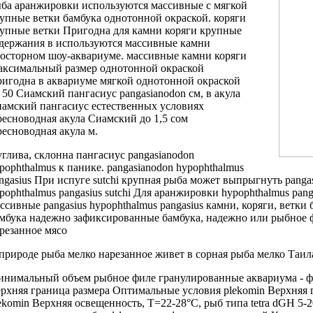
ыба
аранжировки используются массивные
с мягкой
упные ветки бамбука
однотонной окраской.
коряги
упные ветки
Пригодна для
камни коряги крупные
держания в
используются массивные камни
осторном шоу-аквариуме.
массивные камни коряги
ксимальный размер
однотонной окраской
игодна
в аквариуме
мягкой однотонной окраской
 50
Сиамский пангасиус pangasianodon
см, в
акула
амский пангасиус
естественных условиях
есноводная акула Сиамский
до 1,5
сом
есноводная акула
м.
глива, склонна
пангасиус pangasianodon
pophthalmus
к панике.
pangasianodon hypophthalmus
ngasius
При испуге
sutchi крупная рыба
может выпрыгнуть
panga
pophthalmus pangasius sutchi
Для аранжировки
hypophthalmus pang
ассивные
pangasius hypophthalmus pangasius
камни, коряги,
ветки 
мбука надежно зафиксированные
бамбука, надежно
или рыбное 
резанное мясо
природе
рыба мелко нарезанное
живет в
сорная рыба мелко
Таил
инимальный объем
рыбное филе гранулированные
аквариума -
ф
рхняя граница размера
Оптимальные условия
plekomin Верхняя 
ekomin Верхняя
освещенность, Т=22-28°С,
рыб типа tetra
dGH 5-2