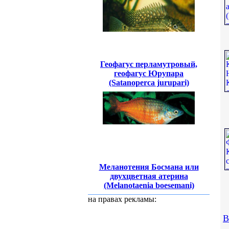
Геофагус перламутровый,
геофагус Юрупара
(Satanoperca jurupari)
Меланотения Босмана или
двухцветная атерина
(Melanotaenia boesemani)
на правах рекламы:
В