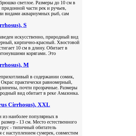
рюшко светлое. Размеры до 10 см в
 придонной части рек и ручьев,
ми видами аквариумных рыб, сам
rhosus), S
 выведен искусственно, природный вид
мерный, кирпично-красный. Хвостовой
игает 10 см в длину. Обитает в
затонувшими корягами. Это
rrhosus), M
 неприхотливый в содержании сомик,
. Окрас практически равномерный,
длинены, почти прозрачные. Размеры
иродный вид обитает в реке Амазонка.
us Cirrhosus), XXL
дин из наиболее популярных в
азмер - 13 см. Место естественного
трус - типичный обитатель
я с наступлением сумерек, совместим