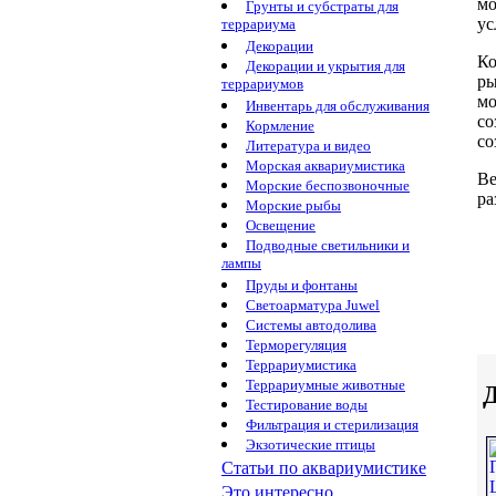
мо
Грунты и субстраты для
ус
террариума
Декорации
Ко
Декорации и укрытия для
ры
террариумов
мо
Инвентарь для обслуживания
со
Кормление
со
Литература и видео
Морская аквариумистика
Ве
Морские беспозвоночные
ра
Морские рыбы
Освещение
Подводные светильники и
лампы
Пруды и фонтаны
Светоарматура Juwel
Системы автодолива
Терморегуляция
Террариумистика
Террариумные животные
Д
Тестирование воды
Фильтрация и стерилизация
Экзотические птицы
Статьи по аквариумистике
Это интересно...