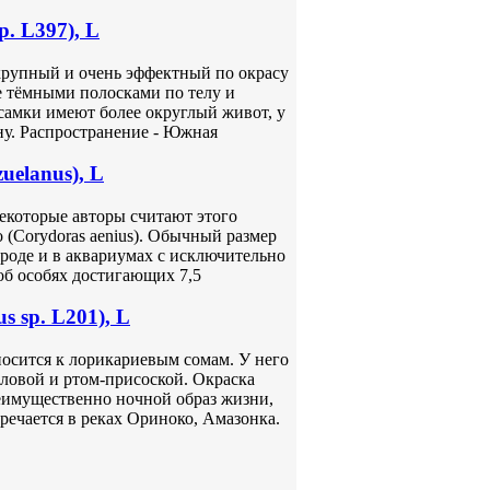
. L397), L
некрупный и очень эффектный по окрасу
е тёмными полосками по телу и
самки имеют более округлый живот, у
ну. Распространение - Южная
uelanus), L
некоторые авторы считают этого
 (Corydoras aenius). Обычный размер
ироде и в аквариумах с исключительно
б особях достигающих 7,5
s sp. L201), L
осится к лорикариевым сомам. У него
оловой и ртом-присоской. Окраска
реимущественно ночной образ жизни,
тречается в реках Ориноко, Амазонка.