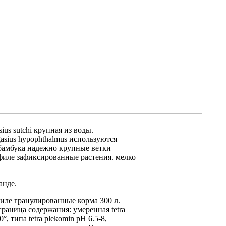
sius sutchi крупная
из воды.
asius hypophthalmus
используются
бамбука надежно
крупные ветки
филе
зафиксированные растения.
мелко
анде.
иле гранулированные корма
300 л.
граница
содержания: умеренная
tetra
0°,
типа tetra plekomin
рН 6.5-8,