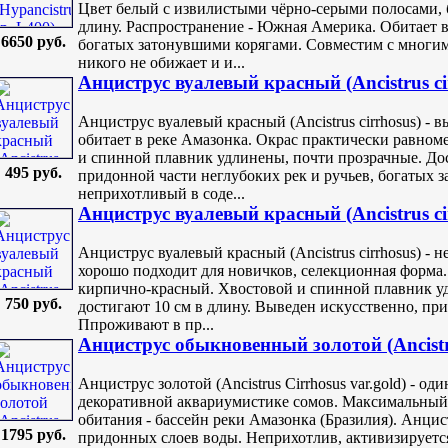
Цвет белый с извилистыми чёрно-серыми полосами, б
длину. Распространение - Южная Америка. Обитает в
6650 руб.
богатых затонувшими корягами. Совместим с многи
никого не обижает и и...
Анциструс вуалевый красный (Ancistrus cir
Анциструс вуалевый красный (Ancistrus cirrhosus) -
обитает в реке Амазонка. Окрас практически равно
и спинной плавник удлинены, почти прозрачные. Дост
495 руб.
придонной части неглубоких рек и ручьев, богатых 
неприхотливый в соде...
Анциструс вуалевый красный (Ancistrus ci
Анциструс вуалевый красный (Ancistrus cirrhosus) -
хорошо подходит для новичков, селекционная форма
кирпично-красный. Хвостовой и спинной плавник у
750 руб.
достигают 10 см в длину. Выведен искусственно, пр
Ппроживают в пр...
Анциструс обыкновенный золотой (Ancistr
Анциструс золотой (Ancistrus Cirrhosus var.gold) - о
декоративной аквариумистике сомов. Максимальный р
обитания - бассейн реки Амазонка (Бразилия). Анцис
1795 руб.
придонных слоев воды. Неприхотлив, активизируетс