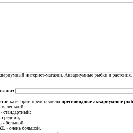
вариумный интернет-магазин. Аквариумные рыбки и растения,
аталог:
этой категории представлены
пресноводные аквариумные ры
 маленький;
- стандартный;
- средний;
L
- большой;
XL
- очень большой.