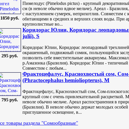
Пимелодус (Pimelodus pictus) - крупный декоративны
см (в неволе обычно вдвое мельче). Ареал - Бразили
с наступлением сумерек, неприхотлив. Совместим с
1850 руб.
обитающими в средних и верхних слоях воды. При 
крупнолистные во...
Коридорас Юлии, Коридорас леопардовый
julii), S
Коридорас Юлии, Коридорас леопардовый трехлинейны
окрашенный, подвижный сомик, пользующийся заслу
295 руб.
позволить себе вместительные аквариумы. Максимальн
р.Амазонка (Бразилия). Коридорас Юлии - типичный
Совместим с любым...
Фрактоцефалус, Краснохвостый сом, Сом
(Phractocephalus hemioliopterus), M
Фрактоцефалус, Краснохвостый сом, Сом-плоскоголовик
крупный сом с очень привлекательной расцветкой. 
795 руб.
неволе обычно мельче. Ареал распостранения в прир
(Бразилия). В неволе обычно держат молодых особей
приглушенное освещение, в...
се товары раздела "Сомообразные"