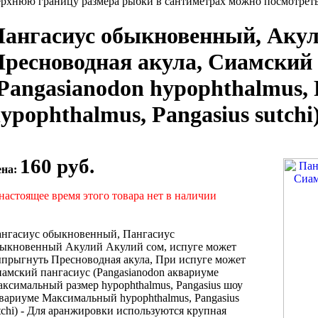
рхнюю границу размера рыбки в сантиметрах можно посмотреть 
ангасиус обыкновенный, Акул
ресноводная акула, Сиамский 
Pangasianodon hypophthalmus, 
ypophthalmus, Pangasius sutchi)
160 руб.
ена:
настоящее время этого товара нет в наличии
нгасиус обыкновенный,
Пангасиус
быкновенный Акулий
Акулий сом,
испуге может
прыгнуть
Пресноводная акула,
При испуге может
амский пангасиус (Pangasianodon
аквариуме
ксимальный размер
hypophthalmus, Pangasius
шоу
вариуме Максимальный
hypophthalmus, Pangasius
tchi) -
Для аранжировки используются
крупная