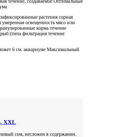
вая
течение, создаваемое
Оптимальные
ума
зафиксированные растения
сорная
 умеренная освещенность
мясо или
ранулированные корма
течение
рыб (типа
фильтрация течение
может
6 см.
аквариуме Максимальный
), XXL
отливый сом, несложен в содержании.