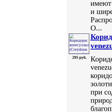
имеют 
и шире
Распр
О...
Корид
venezu
Коридо
295 руб.
venezu
корид
золоти
при со
природ
благо