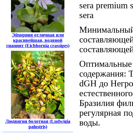
sera premium s
sera
Минимальны
Эйхорния отличная или
составляющей
красивейшая, водяной
гиацинт (Eichhornia crassipes)
составляющей
Оптимальные
содержания: 
dGH до
Негр
естественного
Бразилия
фил
регулярная п
воды.
Людвигия болотная (Ludwigia
palustris)