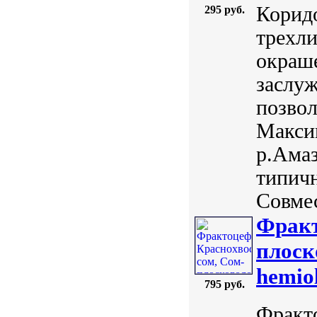
Корид
295 руб.
трехли
окраш
заслуж
позвол
Максим
р.Амаз
типичн
Совмес
Фракт
плоск
hemiol
795 руб.
Фракт