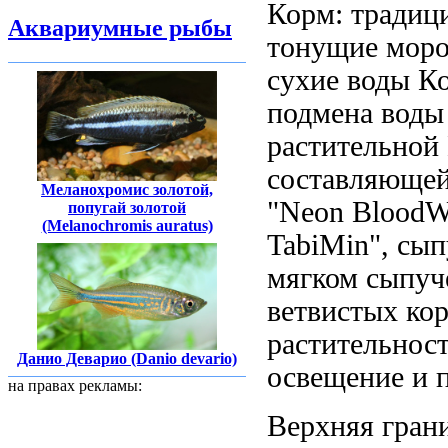
Корм: тради
Аквариумные рыбы
тонущие мор
сухие
воды К
подмена воды
растительной
составляющей
Меланохромис золотой,
"Neon Blood
попугай золотой
(Melanochromis auratus)
TabiMin",
сып
мягком сыпуч
ветвистых ко
растительнос
Данио Деварио (Danio devario)
освещение
и 
на правах рекламы:
Верхняя гран