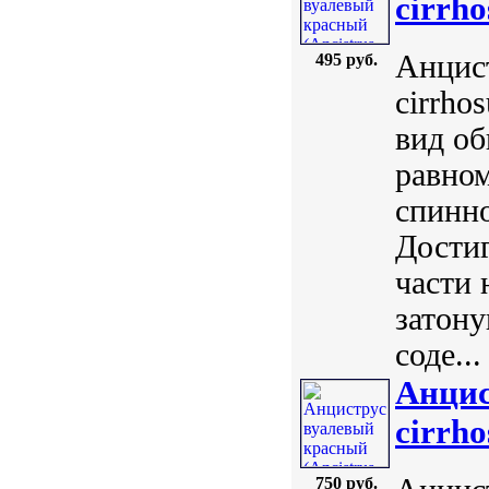
cirrho
Анцист
495 руб.
cirrho
вид об
равно
спинно
Достиг
части 
затон
соде...
Анцис
cirrho
750 руб.