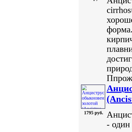
Анцист
cirrho
хорошо
форма
кирпи
плавни
достиг
природ
Ппрожи
Анцис
(Ancis
Анцист
1795 руб.
- один