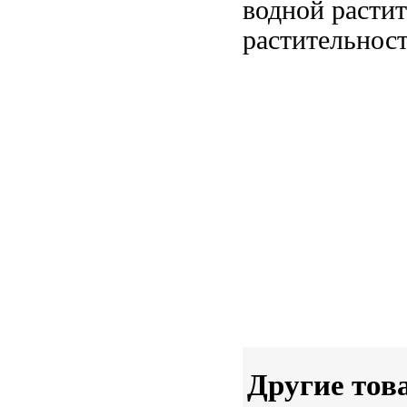
водной расти
растительнос
Другие тов