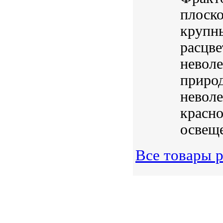
плоско
крупны
расцве
неволе
природ
невол
красн
освеще
Все товары 