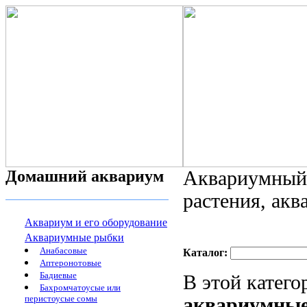
Домашний аквариум
Аквариумный 
растения, ак
Аквариум и его оборудование
Аквариумные рыбки
Анабасовые
Каталог:
Аптеронотовые
Бадиевые
В этой катег
Бахромчатоусые или
перистоусые сомы
аквариумны