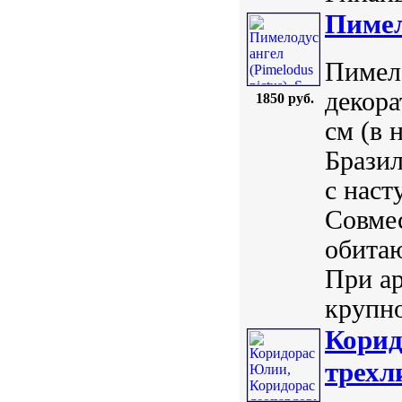
Пимело
Пимело
декора
1850 руб.
см (в 
Бразил
с наст
Совме
обитаю
При а
крупно
Корид
трехли