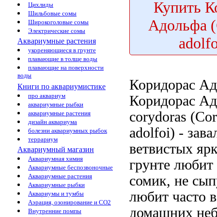
Купить
К
Цихлиды
Шильбовые сомы
Адольфа (
Широкоголовые сомы
Электрические сомы
adolf
Аквариумные растения
укореняющиеся в грунте
плавающие в толще воды
плавающие на поверхности
воды
Коридорас А
Книги по аквариумистике
про аквариум
Коридорас А
аквариумные рыбки
corydoras
(Cor
аквариумные растения
дизайн аквариума
adolfoi) -
зава
болезни аквариумных рыбок
террариум
ветвистых
ярк
Аквариумный магазин
Аквариумная химия
грунте любит
Аквариумные беспозвоночные
Аквариумные растения
сомик, не
сып
Аквариумные рыбки
любит
часто 
Аквариумы и тумбы
Аэрация, озонирование и CO2
домашних
не
Внутренние помпы