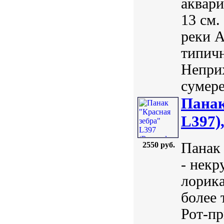
аквари
13 см.
реки А
типичн
Неприх
сумере
Панак
L397)
Панак 
2550 руб.
- некр
лорика
более 
Рот-пр