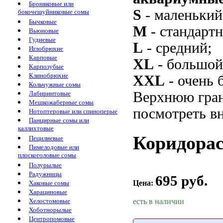
Броняковые или
S
- маленький
бокочешуйниковые сомы
Бычковые
M
- стандарт
Вьюновые
Гудиевые
L
- средний;
Иглобрюхие
Карповые
XL
- большой
Карпозубые
Клинобрюхие
XXL
- очень 
Кольчужные сомы
Верхнюю гран
Лабиринтовые
Мешкожаберные сомы
посмотреть вн
Нотоптеровые или спиноперые
Панцирные сомы или
каллихтовые
Коридорас
Пецилиевые
Пимелодовые или
плоскоголовые сомы
Полурылые
Радужницы
695 руб.
Цена:
Хаковые сомы
Харациновые
есть в наличии
Хелостомовые
Хоботнорылые
Центропомовые