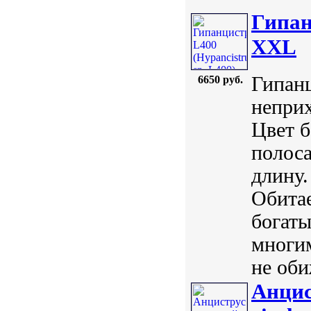
Гипан
XXL
Гипанц
6650 руб.
неприх
Цвет 
полоса
длину.
Обитае
богаты
многи
не оби
Анцис