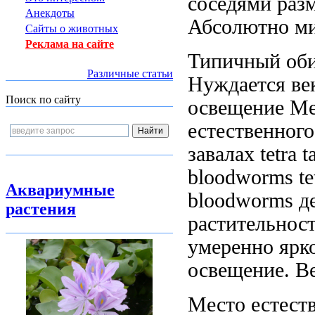
соседями
разм
Анекдоты
Абсолютно ми
Сайты о животных
Реклама на сайте
Типичный об
Различные статьи
Нуждается
ве
Поиск по сайту
освещение М
естественного
завалах
tetra t
bloodworms tet
Аквариумные
bloodworms
де
растения
растительнос
умеренно ярк
освещение.
В
Место естест