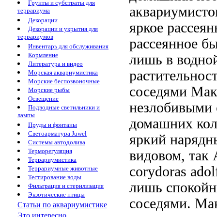
Грунты и субстраты для
аквариумист
террариума
Декорации
яркое рассея
Декорации и укрытия для
террариумов
рассеянное
бы
Инвентарь для обслуживания
Кормление
лишь в
водно
Литература и видео
растительнос
Морская аквариумистика
Морские беспозвоночные
соседями Мак
Морские рыбы
Освещение
незлобивыми
Подводные светильники и
лампы
домашних кол
Пруды и фонтаны
Светоарматура Juwel
яркий нарядн
Системы автодолива
Терморегуляция
видовом, так
Террариумистика
corydoras adol
Террариумные животные
Тестирование воды
лишь
спокойн
Фильтрация и стерилизация
Экзотические птицы
соседями. М
Статьи по аквариумистике
Это интересно...