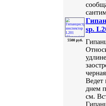
сообща
сантим
Гипан
sp. L2
Гипанц
5500 руб.
Относи
удлине
заостр
черная
Ведет
днем п
см. Вс
Гипанц