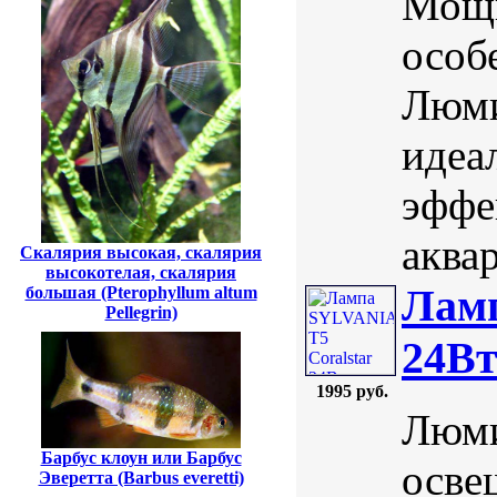
Мощн
особ
Люми
идеа
эффе
аква
Скалярия высокая, скалярия
высокотелая, скалярия
Ламп
большая (Pterophyllum altum
Pellegrin)
24Вт
1995 руб.
Люми
Барбус клоун или Барбус
осве
Эверетта (Barbus everetti)