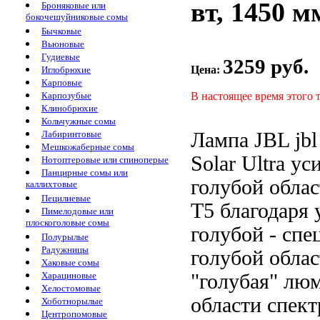
вт, 1450 м
Броняковые или
бокочешуйниковые сомы
Бычковые
Вьюновые
Гудиевые
3259 руб.
Цена:
Иглобрюхие
Карповые
В настоящее время этого 
Карпозубые
Клинобрюхие
Кольчужные сомы
Лампа JBL
jbl
Лабиринтовые
Мешкожаберные сомы
Solar Ultra
ус
Нотоптеровые или спиноперые
Панцирные сомы или
голубой обла
каллихтовые
Пецилиевые
Т5
благодаря
Пимелодовые или
плоскоголовые сомы
голубой
- спе
Полурылые
Радужницы
голубой облас
Хаковые сомы
"голубая" лю
Харациновые
Хелостомовые
области спект
Хоботнорылые
Центропомовые