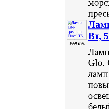
морс
прес
Ламп
Вт, 
1660 руб.
Лампа
Glo.
ламп
повы
осве
белы