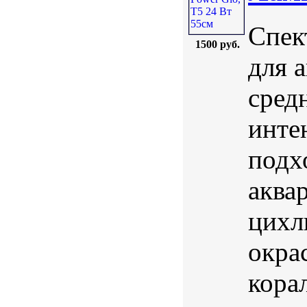
Спек
1500 руб.
для 
сред
инте
подх
аква
цихл
окра
кора