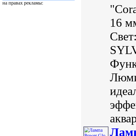
на правах рекламы:
"Cora
16 м
Свет
SYLV
Функ
Люми
идеа
эффе
аква
Ламп