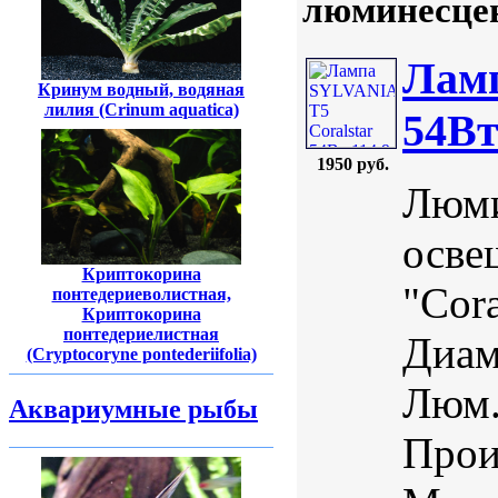
люминесцен
Ламп
Кринум водный, водяная
лилия (Crinum aquatica)
54Вт
1950 руб.
Люми
осве
Криптокорина
"Cora
понтедериеволистная,
Криптокорина
понтедериелистная
Диам
(Cryptocoryne pontederiifolia)
Люм.
Аквариумные рыбы
Прои