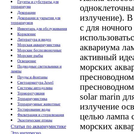
Грунты и субстраты для
одноклеточны
террариума
Декорации
излучение). 
Декорации и укрытия для
террариумов
с
для ночного
Инвентарь для обслуживания
Кормление
использовать
Литература и видео
аквариума
лам
Морская аквариумистика
Морские беспозвоночные
активный
иде
Морские рыбы
Освещение
морских аква
Подводные светильники и
лампы
пресноводно
Пруды и фонтаны
Светоарматура Juwel
пресноводном
Системы автодолива
Терморегуляция
solar marin
дл
Террариумистика
излучение
осв
Террариумные животные
Тестирование воды
целью
лампа 
Фильтрация и стерилизация
Экзотические птицы
морских аква
Статьи по аквариумистике
Это интересно...