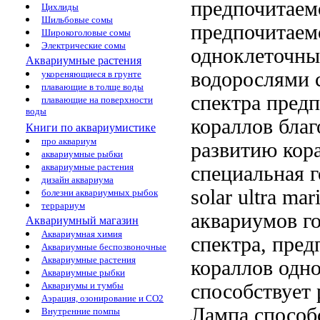
предпочитаем
Цихлиды
Шильбовые сомы
предпочитаем
Широкоголовые сомы
Электрические сомы
одноклеточн
Аквариумные растения
водорослями
укореняющиеся в грунте
плавающие в толще воды
спектра пред
плавающие на поверхности
воды
кораллов бла
Книги по аквариумистике
про аквариум
развитию кор
аквариумные рыбки
аквариумные растения
специальная 
дизайн аквариума
solar ultra mar
болезни аквариумных рыбок
террариум
аквариумов
го
Аквариумный магазин
Аквариумная химия
спектра, пре
Аквариумные беспозвоночные
Аквариумные растения
кораллов
одно
Аквариумные рыбки
способствует
Аквариумы и тумбы
Аэрация, озонирование и CO2
Лампа способ
Внутренние помпы