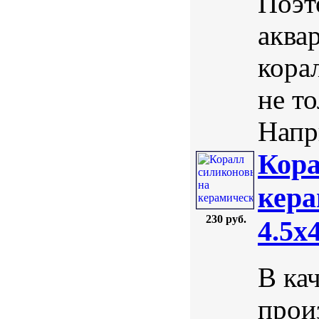
Поэт
аква
кора
не т
Напри
Кора
кера
230 руб.
4.5х
В ка
прои