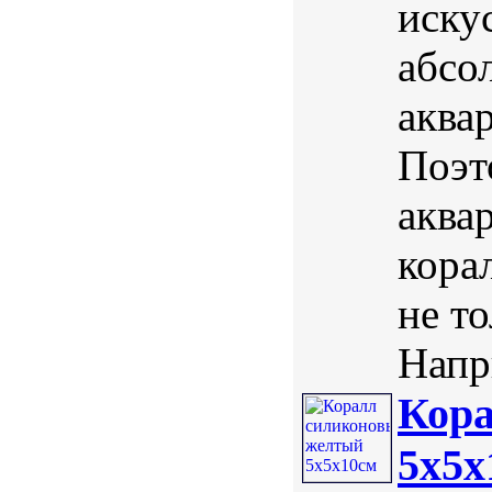
иску
абсо
аква
Поэт
аква
кора
не т
Напри
Кор
5х5х