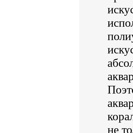
иску
испо
поли
иску
абсо
аква
Поэт
аква
кора
не т