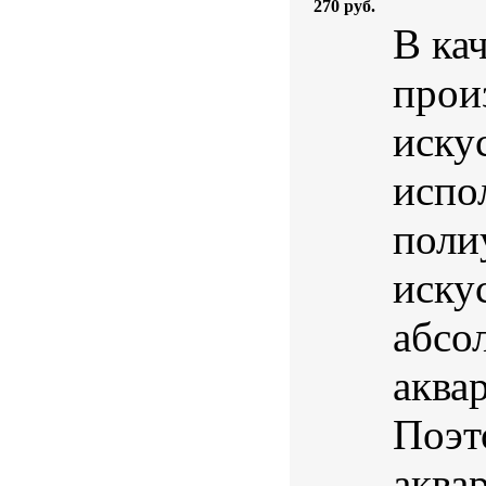
270 руб.
В ка
прои
иску
испо
поли
иску
абсо
аква
Поэт
аква