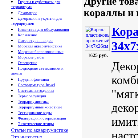
Другие тов
Грунты и субстраты для
террариума
кораллы и
Декорации
Декорации и укрытия для
террариумов
Кор
Инвентарь для обслуживания
Кормление
Литература и видео
34х7
Морская аквариумистика
Морские беспозвоночные
1625 руб.
Морские рыбы
Деко
Освещение
Подводные светильники и
лампы
комб
Пруды и фонтаны
Светоарматура Juwel
"мяг
Системы автодолива
Терморегуляция
Террариумистика
деко
Террариумные животные
Тестирование воды
имит
Фильтрация и стерилизация
Экзотические птицы
Статьи по аквариумистике
наст
Это интересно...