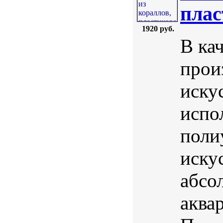
плас
1920 руб.
В ка
прои
иску
испо
поли
иску
абсо
аква