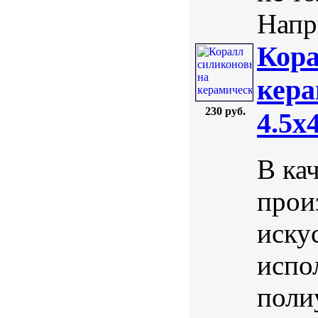
Напри
Кора
кера
230 руб.
4.5х
В ка
прои
иску
испо
поли