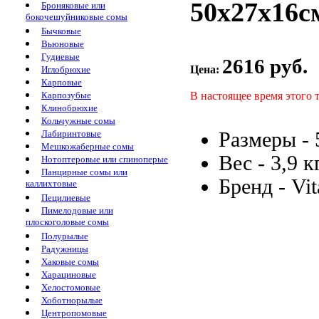
50х27х16с
Броняковые или
бокочешуйниковые сомы
Бычковые
Вьюновые
Гудиевые
2616 руб.
Цена:
Иглобрюхие
Карповые
В настоящее время этого 
Карпозубые
Клинобрюхие
Кольчужные сомы
Размеры -
Лабиринтовые
Мешкожаберные сомы
Вес -
3,9 к
Нотоптеровые или спиноперые
Панцирные сомы или
Бренд -
Vit
каллихтовые
Пецилиевые
Пимелодовые или
плоскоголовые сомы
Полурылые
Радужницы
Хаковые сомы
Харациновые
Хелостомовые
Хоботнорылые
Центропомовые