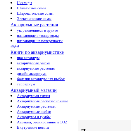
Цихлиды
Шильбовые сомы
Широкоголовые сомы
Электрические сомы
Аквариумные растения
укореняющиеся в грунте
плавающие в толще воды
плавающие на поверхности
воды
Книги по аквариумистике
про аквариум
аквариумные рыбки
аквариумные растения
дизайн аквариума
болезни аквариумных рыбок
террариум
Аквариумный магазин
Аквариумная химия
Аквариумные беспозвоночные
Аквариумные растения
Аквариумные рыбки
Аквариумы и тумбы
Аэрация, озонирование и CO2
Внутренние помпы