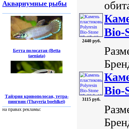
обита
Аквариумные рыбы
Каме
Bio-
2440 руб.
Разм
Бетта полосатая (Betta
taeniata)
Бренд
Каме
Bio-
Тайэрия кривополосая, тетра-
3115 руб.
пингвин (Thayeria boehlkei)
Разме
на правах рекламы:
Бренд