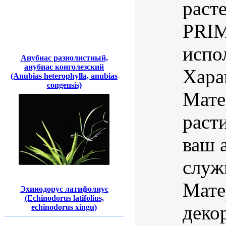
раст
PRIM
испо
Анубиас разнолистный,
анубиас конголезский
Хара
(Anubias heterophylla, anubias
congensis)
Мате
раст
ваш 
служ
Мате
Эхинодорус латифолиус
(Echinodorus latifolius,
деко
echinodorus xingu)