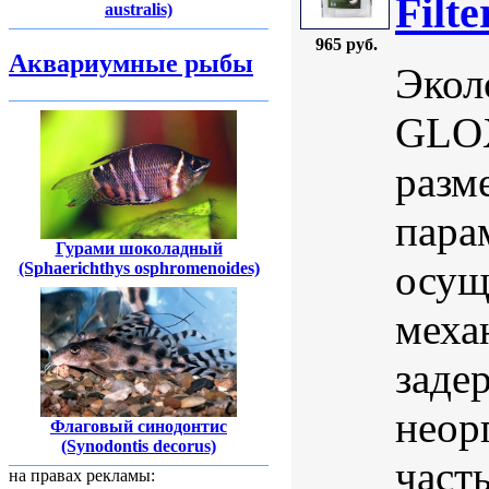
Filt
australis)
965 руб.
Аквариумные рыбы
Экол
GLOX
разм
пара
Гурами шоколадный
осущ
(Sphaerichthys osphromenoides)
меха
заде
неор
Флаговый синодонтис
(Synodontis decorus)
част
на правах рекламы: