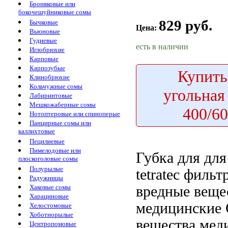
Броняковые или
бокочешуйниковые сомы
829 руб.
Бычковые
Цена:
Вьюновые
Гудиевые
есть в наличии
Иглобрюхие
Карповые
Карпозубые
Купить
Клинобрюхие
Кольчужные сомы
угольная
Лабиринтовые
Мешкожаберные сомы
400/60
Нотоптеровые или спиноперые
Панцирные сомы или
каллихтовые
Пецилиевые
Пимелодовые или
Губка для
для
плоскоголовые сомы
Полурылые
tetratec
фильтро
Радужницы
вредные веще
Хаковые сомы
Харациновые
медицинские
Хелостомовые
Хоботнорылые
вещества мед
Центропомовые