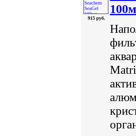
100
915 руб.
Напо
филь
аква
Matr
акти
алюм
крис
орга