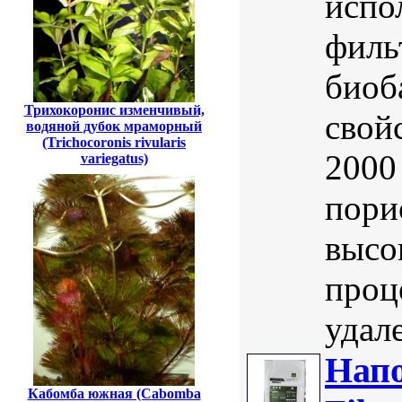
испо
филь
биоб
Трихокоронис изменчивый,
свой
водяной дубок мраморный
(Trichocoronis rivularis
2000
variegatus)
пори
высо
проце
удал
Нап
Кабомба южная (Cabomba