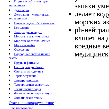
Грунты и субстраты для
запахи
уме
террариума
Декорации
делает во
Декорации и укрытия для
террариумов
морских а
Инвентарь для обслуживания
Кормление
ph-нейтрал
Литература и видео
влияет на
Морская аквариумистика
Морские беспозвоночные
вредные в
Морские рыбы
Освещение
медицинск
Подводные светильники и
лампы
Пруды и фонтаны
Светоарматура Juwel
Системы автодолива
Терморегуляция
Террариумистика
Террариумные животные
Тестирование воды
Фильтрация и стерилизация
Экзотические птицы
Статьи по аквариумистике
Это интересно...