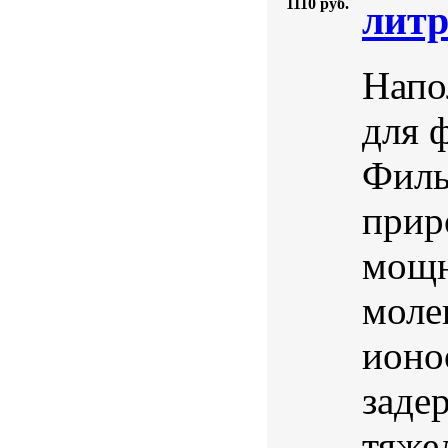
1110 руб.
лит
Напо
для 
Филь
прир
мощн
моле
ионо
заде
тяже