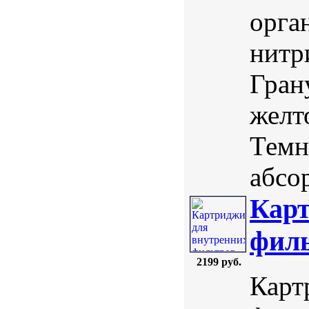
орга
нитр
Гран
желт
Темн
абсо
Карт
филь
2199 руб.
Карт