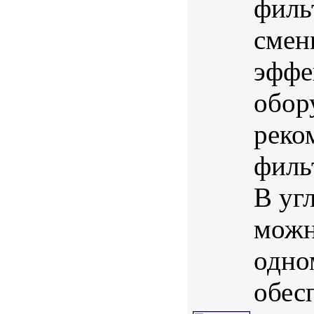
филь
смен
эффе
обор
реко
филь
В уг
можн
одно
обес