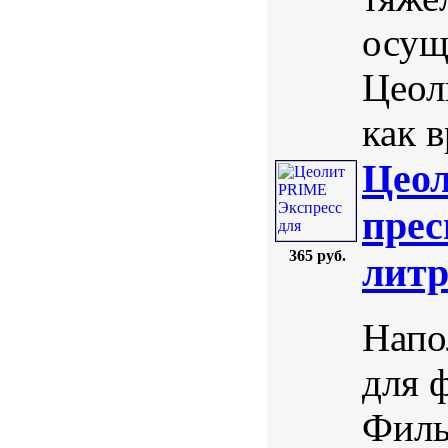
осущ
Цеол
как в
Цеол
прес
365 руб.
лит
Напо
для 
Филь