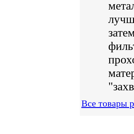
мета
лучш
зате
филь
прох
мате
"захв
Все товары р