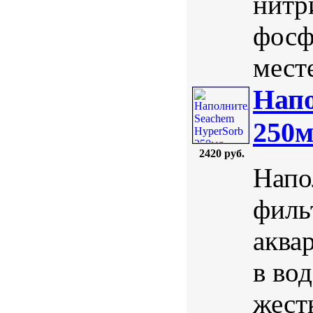
нитр
фосф
мест
Напо
250
2420 руб.
Напо
филь
аква
в во
жест