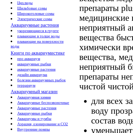
Цихлиды
препараты
plu
Шильбовые сомы
Широкоголовые сомы
медицинские 
Электрические сомы
Аквариумные растения
неприятный
а
укореняющиеся в грунте
вещества
быст
плавающие в толще воды
плавающие на поверхности
химически в
воды
Книги по аквариумистике
вещества, ме
про аквариум
аквариумные рыбки
неприятный
б
аквариумные растения
препараты не
дизайн аквариума
болезни аквариумных рыбок
чистой
чистой
террариум
Аквариумный магазин
Аквариумная химия
для всех
з
Аквариумные беспозвоночные
Аквариумные растения
воду проз
Аквариумные рыбки
состав вод
Аквариумы и тумбы
Аэрация, озонирование и CO2
уменьшает
Внутренние помпы