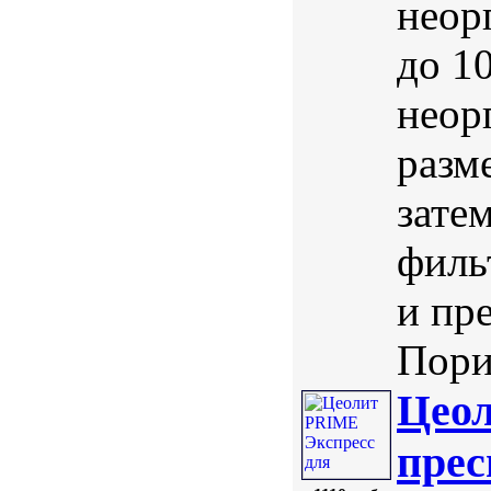
неор
до 1
неор
разм
зате
филь
и пр
Порис
Цеол
прес