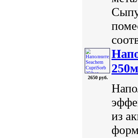
Сыпу
поме
соотв
Напо
250
2650 руб.
Напо
эффе
из а
форм