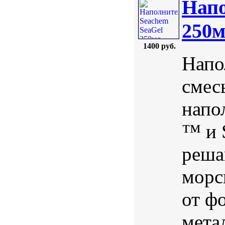
Напо
250
1400 руб.
Напо
смес
напо
™ и 
реша
морс
от ф
мета