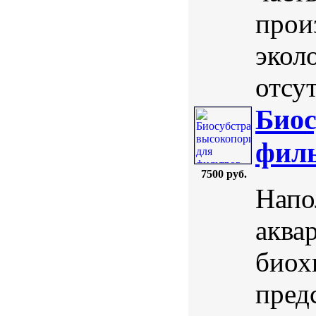
прои
экол
отсут
Биос
филь
7500 руб.
Напо
аква
биох
пред