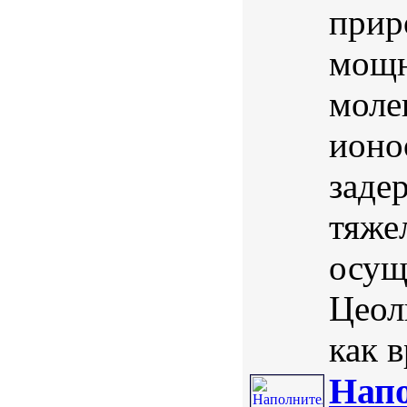
прир
мощн
моле
ионо
заде
тяже
осущ
Цеол
как в
Напо