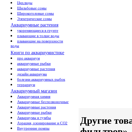
Цихлиды
Шильбовые сомы
Широкоголовые сомы
Электрические сомы
Аквариумные растения
укореняющиеся в грунте
плавающие в толще воды
плавающие на поверхности
воды
Книги по аквариумистике
про аквариум
аквариумные рыбки
аквариумные растения
дизайн аквариума
болезни аквариумных рыбок
террариум
Аквариумный магазин
Аквариумная химия
Аквариумные беспозвоночные
Аквариумные растения
Аквариумные рыбки
Другие тов
Аквариумы и тумбы
Аэрация, озонирование и CO2
фильтров»
Внутренние помпы