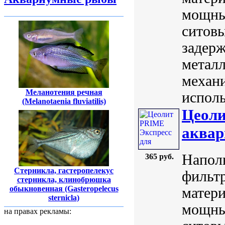
мощны
ситов
задерж
металл
механ
Меланотения речная
исполь
(Melanotaenia fluviatilis)
Цеоли
аквар
Напол
365 руб.
Стерникла, гастеропелекус
фильт
стерникла, клинобрюшка
обыкновенная (Gasteropelecus
матери
sternicla)
мощны
на правах рекламы: