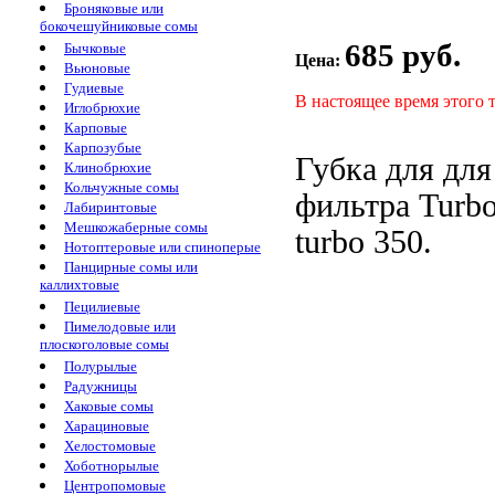
Броняковые или
бокочешуйниковые сомы
685 руб.
Бычковые
Цена:
Вьюновые
Гудиевые
В настоящее время этого 
Иглобрюхие
Карповые
Карпозубые
Губка для
для
Клинобрюхие
Кольчужные сомы
фильтра Turb
Лабиринтовые
Мешкожаберные сомы
turbo
350.
Нотоптеровые или спиноперые
Панцирные сомы или
каллихтовые
Пецилиевые
Пимелодовые или
плоскоголовые сомы
Полурылые
Радужницы
Хаковые сомы
Харациновые
Хелостомовые
Хоботнорылые
Центропомовые