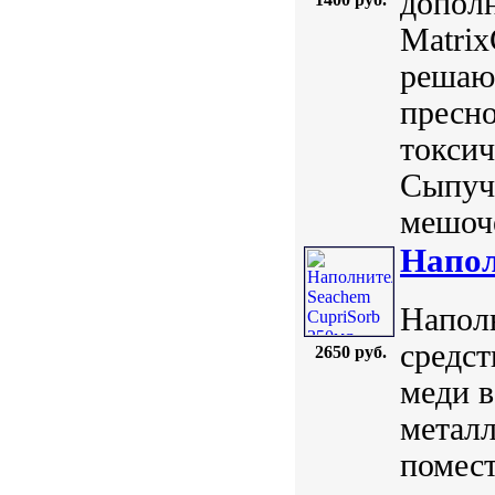
допол
Matri
решаю
пресно
токсич
Сыпучи
мешоче
Напол
Наполн
средст
2650 руб.
меди в
металл
помест