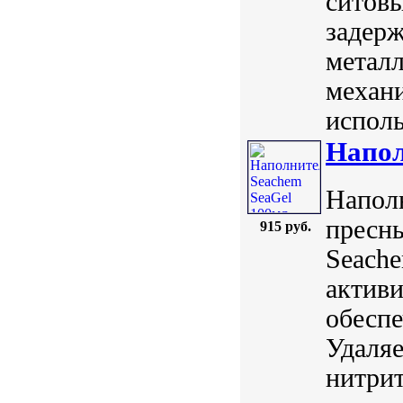
ситов
задерж
металл
механ
исполь
Напол
Наполн
пресн
915 руб.
Seache
активи
обесп
Удаляе
нитрит