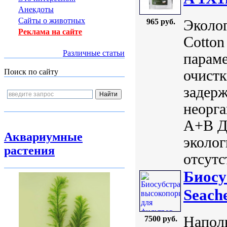
Анекдоты
Сайты о животных
Эколо
965 руб.
Реклама на сайте
Cotton
Различные статьи
параме
очистк
Поиск по сайту
задерж
неорга
A+B Дл
Аквариумные
эколог
растения
отсутс
Биосу
Seach
Напол
7500 руб.