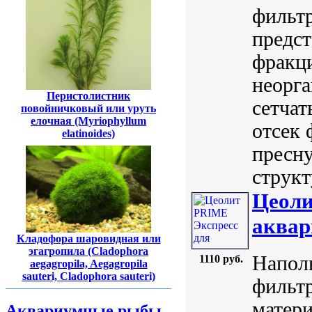
фильт
предст
фракц
неорга
Перистолистник
сетчат
повойничковый или уруть
елочная (Myriophyllum
отсек 
elatinoides)
пресну
структ
Цеоли
аквар
Кладофора шаровидная или
эгагропила (Cladophora
Напол
1110 руб.
aegagropila, Aegagropila
sauteri, Cladophora sauteri)
фильт
матери
Аквариумные рыбы