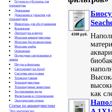
Грунты и субстраты для
террариума
Декорации
Биосу
Декорации и укрытия для
террариумов
Seach
Инвентарь для обслуживания
Кормление
Литература и видео
Наполн
4100 руб.
Морская аквариумистика
матери
Морские беспозвоночные
Морские рыбы
аквари
Освещение
Подводные светильники и
биобак
лампы
Пруды и фонтаны
наполн
Светоарматура Juwel
Системы автодолива
Высока
Терморегуляция
Террариумистика
высок
Террариумные животные
как сл
Тестирование воды
Фильтрация и стерилизация
Напол
Экзотические птицы
Статьи по аквариумистике
A 1Х1
Это интересно...