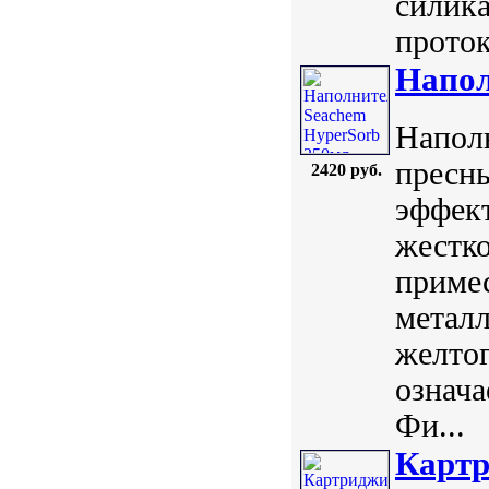
силика
проток
Напол
Напол
пресны
2420 руб.
эффект
жестко
примес
металл
желтог
означа
Фи...
Картр